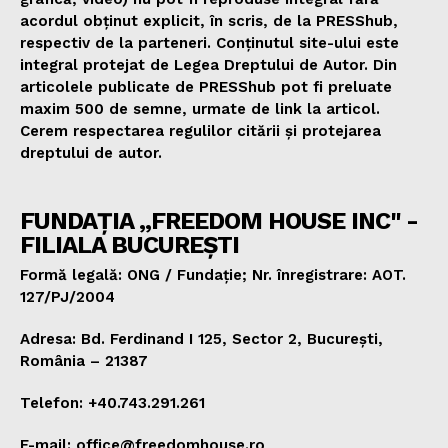
acordul obținut explicit, în scris, de la PRESShub,
respectiv de la parteneri. Conținutul site-ului este
integral protejat de Legea Dreptului de Autor. Din
articolele publicate de PRESShub pot fi preluate
maxim 500 de semne, urmate de link la articol.
Cerem respectarea regulilor citării și protejarea
dreptului de autor.
FUNDAȚIA „FREEDOM HOUSE INC" -
FILIALA BUCUREȘTI
Formă legală: ONG / Fundație; Nr. înregistrare: AOT.
127/PJ/2004
Adresa: Bd. Ferdinand I 125, Sector 2, București,
România – 21387
Telefon: +40.743.291.261
E-mail: office@freedomhouse.ro