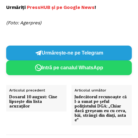
Urmăriți
P
ressHUB și pe Google News
!
(Foto: Agerpres)
Urmărește-ne pe Telegram
Intră pe canalul WhatsApp
Articolul precedent
Articolul următor
Dosarul 10 august: Cine
Judecătorul recunoaște că
lipsește din lista
l-a sunat pe șeful
acuzaților
polițistului DGA: „Chiar
dacă greşeam eu cu ceva,
băi, strângi din dinţi, asta
e”