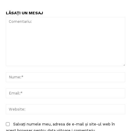
LĂSAȚI UN MESAJ
Comentariu:
Nu
Ema
Un proiect
Web
FREEDOM HOUSE ROMÂNIA
Salvați numele meu, adresa de e-mail și site-ul web în
acest browser pentru data viitoare i comentariu.