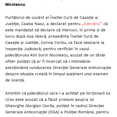
Nicolescu
.
Purtătorul de cuvânt al Înaltei Curți de Casație și
Justiție, Csaba Nasz, a declarat pentru
„Adevărul”
că
este mandatat să declare că miercuri, în prima zi de
lucru după ziua liberă, președinta Înaltei Curți de
Casație și Justiție, Corina Corbu, va face sesizare la
Inspecția Judiciară, pentru verificări în cazul
judecătorului Alin Sorin Nicolescu, acuzat de un tânăr
ofițer polițist că ar fi încercat să-l intimideze
atenționând conducerea Direcției Generale Anticorupție
despre situația creată în timpul susținerii unui examen
de licență.
Amintim că judecătorul care i-a achitat pe torționarii lui
Ursu este acuzat că a făcut presiuni asupra lui
Gheorghe Giorgian Ciorîia, polițist în cadrul Direcției
Generale Anticorupție (DGA) a Poliției Române, pentru