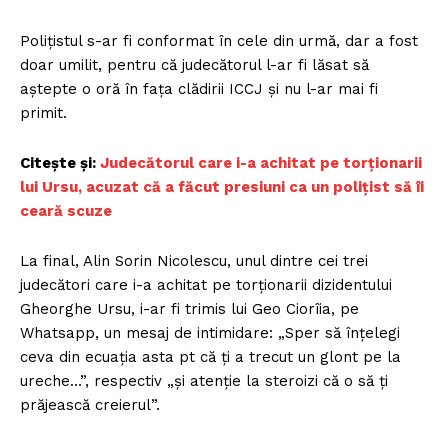
Polițistul s-ar fi conformat în cele din urmă, dar a fost
doar umilit, pentru că judecătorul l-ar fi lăsat să
aștepte o oră în fața clădirii ICCJ și nu l-ar mai fi
primit.
Citește și:
Judecătorul care i-a achitat pe torționarii
lui Ursu, acuzat că a făcut presiuni ca un polițist să îi
ceară scuze
La final, Alin Sorin Nicolescu, unul dintre cei trei
judecători care i-a achitat pe torționarii dizidentului
Gheorghe Ursu, i-ar fi trimis lui Geo Ciorîia, pe
Whatsapp, un mesaj de intimidare: „Sper să înțelegi
ceva din ecuația asta pt că ți a trecut un glont pe la
ureche…”, respectiv „și atenție la steroizi că o să ți
prăjească creierul”.