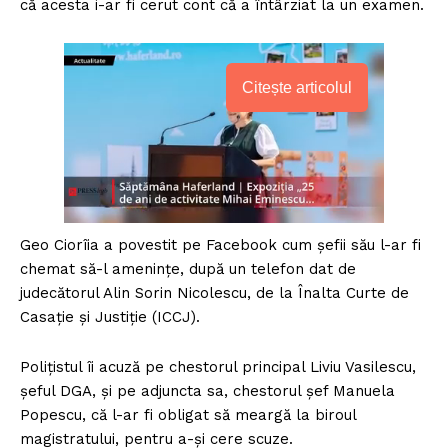
că acesta i-ar fi cerut cont că a întârziat la un examen.
Citește articolul
Geo Ciorîia a povestit pe Facebook cum șefii său l-ar fi
chemat să-l amenințe, după un telefon dat de
judecătorul Alin Sorin Nicolescu, de la Înalta Curte de
Casație și Justiție (ICCJ).
Polițistul îi acuză pe chestorul principal Liviu Vasilescu,
șeful DGA, și pe adjuncta sa, chestorul șef Manuela
Popescu, că l-ar fi obligat să meargă la biroul
magistratului, pentru a-și cere scuze.