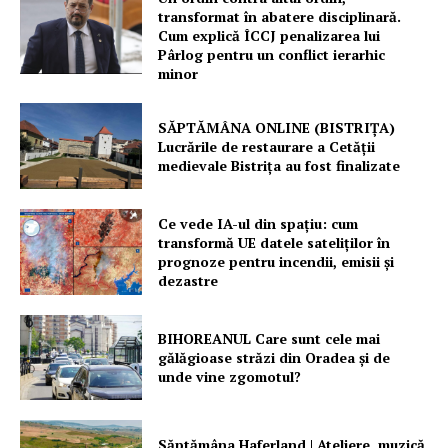
transformat în abatere disciplinară.
Cum explică ÎCCJ penalizarea lui
Pârlog pentru un conflict ierarhic
minor
SĂPTĂMÂNA ONLINE (BISTRIȚA)
Lucrările de restaurare a Cetăţii
medievale Bistriţa au fost finalizate
Ce vede IA-ul din spațiu: cum
transformă UE datele sateliților în
prognoze pentru incendii, emisii și
dezastre
BIHOREANUL Care sunt cele mai
gălăgioase străzi din Oradea și de
unde vine zgomotul?
Săptămâna Haferland | Ateliere, muzică