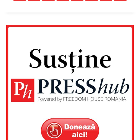
Un proiect
FREEDOM HOUSE ROMÂNIA
PRESShub
Despre noi / Echipa
Proiecte editoriale