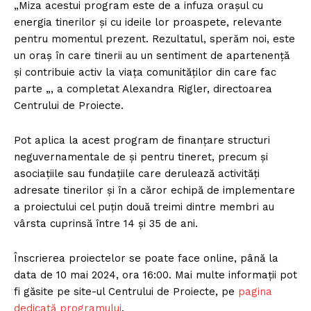
„Miza acestui program este de a infuza oraşul cu
energia tinerilor şi cu ideile lor proaspete, relevante
pentru momentul prezent. Rezultatul, sperăm noi, este
un oraş în care tinerii au un sentiment de apartenenţă
şi contribuie activ la viaţa comunităţilor din care fac
parte „, a completat Alexandra Rigler, directoarea
Centrului de Proiecte.
Pot aplica la acest program de finanţare structuri
neguvernamentale de şi pentru tineret, precum şi
asociaţiile sau fundaţiile care derulează activităţi
adresate tinerilor şi în a căror echipă de implementare
a proiectului cel puţin două treimi dintre membri au
vârsta cuprinsă între 14 şi 35 de ani.
Înscrierea proiectelor se poate face online, până la
data de 10 mai 2024, ora 16:00. Mai multe informaţii pot
fi găsite pe site-ul Centrului de Proiecte, pe
p
agina
dedicată programului
.