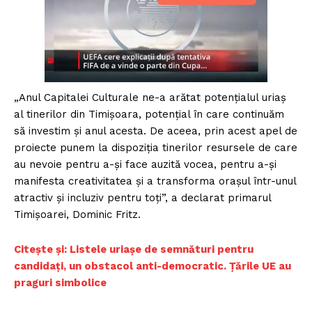
„Anul Capitalei Culturale ne-a arătat potenţialul uriaş
al tinerilor din Timişoara, potenţial în care continuăm
să investim şi anul acesta. De aceea, prin acest apel de
proiecte punem la dispoziţia tinerilor resursele de care
au nevoie pentru a-şi face auzită vocea, pentru a-şi
manifesta creativitatea şi a transforma oraşul într-unul
atractiv şi incluziv pentru toţi”, a declarat primarul
Timișoarei, Dominic Fritz.
C
itește și: Listele uriașe de semnături pentru
candidați, un obstacol anti-democratic. Țările UE au
praguri simbolice