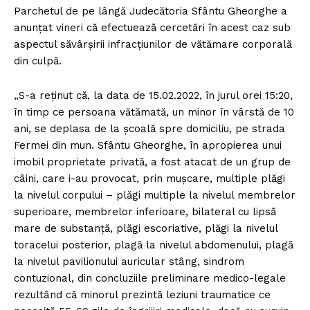
Parchetul de pe lângă Judecătoria Sfântu Gheorghe a
anunţat vineri că efectuează cercetări în acest caz sub
aspectul săvârşirii infracţiunilor de vătămare corporală
din culpă.
„S-a reţinut că, la data de 15.02.2022, în jurul orei 15:20,
în timp ce persoana vătămată, un minor în vârstă de 10
ani, se deplasa de la şcoală spre domiciliu, pe strada
Fermei din mun. Sfântu Gheorghe, în apropierea unui
imobil proprietate privată, a fost atacat de un grup de
câini, care i-au provocat, prin muşcare, multiple plăgi
la nivelul corpului – plăgi multiple la nivelul membrelor
superioare, membrelor inferioare, bilateral cu lipsă
mare de substanţă, plăgi escoriative, plăgi la nivelul
toracelui posterior, plagă la nivelul abdomenului, plagă
la nivelul pavilionului auricular stâng, sindrom
contuzional, din concluziile preliminare medico-legale
rezultând că minorul prezintă leziuni traumatice ce