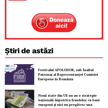
Despre noi / Echipa
Proiecte editoriale
Rețea
Contact
Știri de astăzi
Festivalul APOLODOR, sub Înaltul
Patronaj al Reprezentanței Comisiei
Europene în România
Nouă state din UE nu au o strategie
națională împotriva fraudelor cu bani
europeni și nici nu pregătesc una