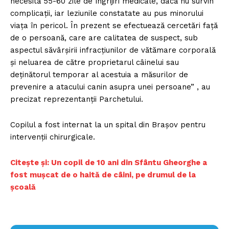
necesită 55-60 zile de îngrijiri medicale, dacă nu survin
complicaţii, iar leziunile constatate au pus minorului
viaţa în pericol. În prezent se efectuează cercetări faţă
de o persoană, care are calitatea de suspect, sub
aspectul săvârşirii infracţiunilor de vătămare corporală
şi neluarea de către proprietarul câinelui sau
deţinătorul temporar al acestuia a măsurilor de
prevenire a atacului canin asupra unei persoane” , au
precizat reprezentanţii Parchetului.
Copilul a fost internat la un spital din Braşov pentru
intervenţii chirurgicale.
Citește și: Un copil de 10 ani din Sfântu Gheorghe a
fost mușcat de o haită de câini, pe drumul de la
școală