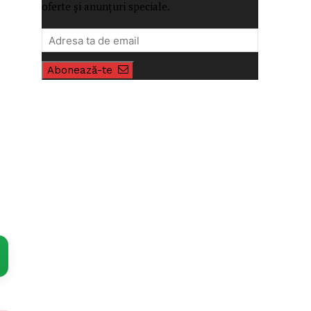
oferte și anunțuri speciale.
Abonează-te