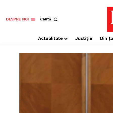
Caută
DESPRE NOI
Actualitate
Justiție
Din ța