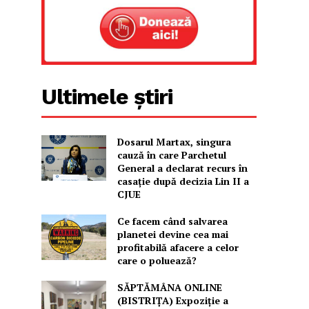
Ultimele știri
Dosarul Martax, singura
cauză în care Parchetul
General a declarat recurs în
casație după decizia Lin II a
CJUE
Ce facem când salvarea
planetei devine cea mai
profitabilă afacere a celor
care o poluează?
SĂPTĂMÂNA ONLINE
(BISTRIȚA) Expoziție a