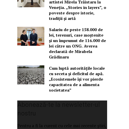
artistei Mirela Trăistaru la
Veneția. „Stories in layers”, o
poveste despre istorie,
tradiții și artă
Salariu de peste 158.000 de
lei, terenuri, case moștenite
și un împrumut de 116.000 de
lei către un ONG. Averea
declarată de Mirabela
Grădinaru
Cum luptă autoritățile locale
cu seceta și deficitul de apă.
„Ecosistemele își vor pierde
capacitatea de a alimenta
societatea”
Abonează-te la newsletter-ul
nostru
Pentru a fi la curent cu cele mai recente știri,