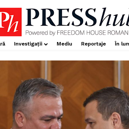
ră
Investigații
Mediu
Reportaje
În lu