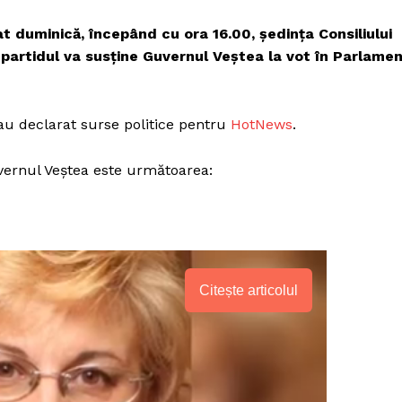
 duminică, începând cu ora 16.00, ședința Consiliului
 partidul va susține Guvernul Veștea la vot în Parlame
 au declarat surse politice pentru
HotNews
.
uvernul Veștea este următoarea:
Citește articolul