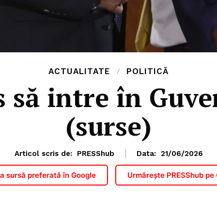
ACTUALITATE
POLITICĂ
s să intre în Guve
(surse)
Articol scris de:
PRESShub
Data:
21/06/2026
 sursă preferată în Google
Urmărește PRESShub pe