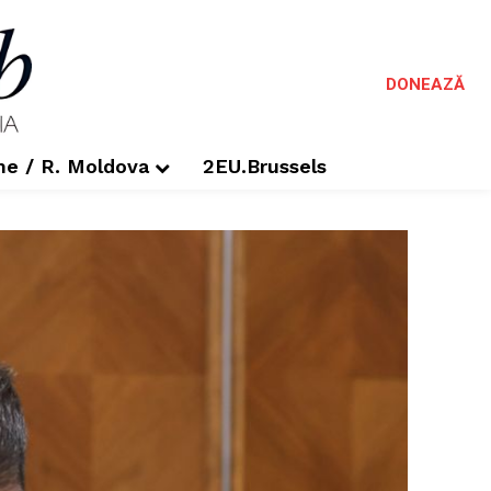
DONEAZĂ
me / R. Moldova
2EU.Brussels