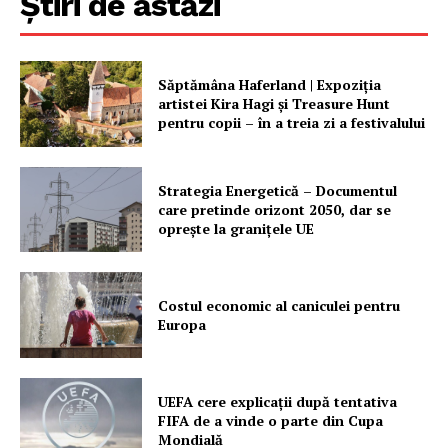
Știri de astăzi
Săptămâna Haferland | Expoziţia
artistei Kira Hagi şi Treasure Hunt
pentru copii – în a treia zi a festivalului
Un proiect
FREEDOM HOUSE ROMÂNIA
Strategia Energetică – Documentul
care pretinde orizont 2050, dar se
oprește la granițele UE
PRESShub
Costul economic al caniculei pentru
Despre noi / Echipa
Europa
Proiecte editoriale
Rețea
UEFA cere explicații după tentativa
Contact
FIFA de a vinde o parte din Cupa
Mondială