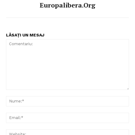
Europalibera.org
LĂSAȚI UN MESAJ
Comentariu:
Nu
Ema
Web