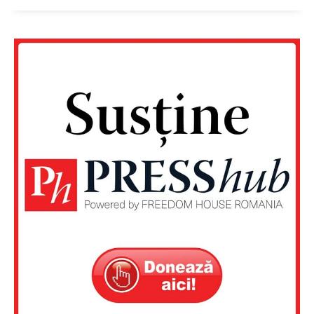
FREEDOM HOUSE ROMÂNIA
PRESShub
Despre noi / Echipa
Proiecte editoriale
Rețea
Contact