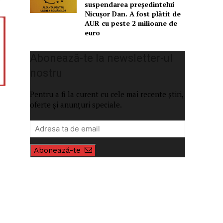
suspendarea președintelui
Nicușor Dan. A fost plătit de
AUR cu peste 2 milioane de
euro
Abonează-te la newsletter-ul
nostru
Pentru a fi la curent cu cele mai recente știri,
oferte și anunțuri speciale.
Abonează-te