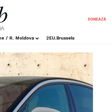
DONEAZĂ
me / R. Moldova
2EU.Brussels