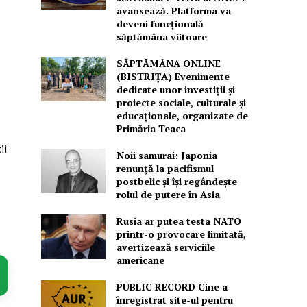
avansează. Platforma va
deveni funcțională
săptămâna viitoare
SĂPTĂMÂNA ONLINE
(BISTRIȚA) Evenimente
dedicate unor investiții și
proiecte sociale, culturale și
educaționale, organizate de
Primăria Teaca
ii
Noii samurai: Japonia
renunță la pacifismul
postbelic și își regândește
rolul de putere în Asia
Rusia ar putea testa NATO
printr-o provocare limitată,
avertizează serviciile
americane
PUBLIC RECORD Cine a
înregistrat site-ul pentru