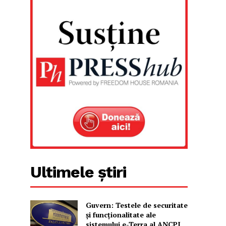
Ultimele știri
Guvern: Testele de securitate
și funcționalitate ale
sistemului e-Terra al ANCPI