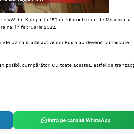
Proiecte editoriale
Rețea
rie VW din Kaluga, la 150 de kilometri sud de Moscova, a
Contact
iect
raina, în februarie 2022.
 HOUSE
NIA
inde uzina și alte active din Rusia au devenit cunoscute
un posibil cumpărător. Cu toate acestea, astfel de tranzacț
Intră pe canalul WhatsApp