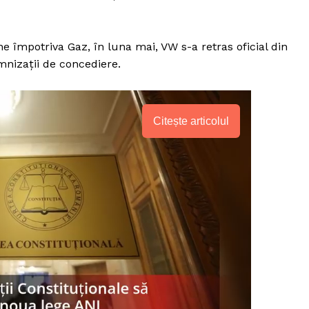
e împotriva Gaz, în luna mai, VW s-a retras oficial din
emnizații de concediere.
Citește articolul
PRESShub
Despre noi / Echipa