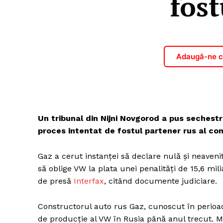
fost
Adaugă-ne ca
Un tribunal din Nijni Novgorod a pus sechest
proces intentat de fostul partener rus al co
Gaz a cerut instanței să declare nulă și neaveni
să oblige VW la plata unei penalități de 15,6 mili
de presă
Interfax
, citând documente judiciare.
Constructorul auto rus Gaz, cunoscut în perioad
de producție al VW în Rusia până anul trecut. 