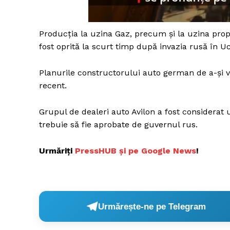
Producția la uzina Gaz, precum și la uzina prop
Un pro
fost oprită la scurt timp după invazia rusă în Uc
FREEDOM
ROMÂ
Planurile constructorului auto german de a-și v
recent.
Grupul de dealeri auto Avilon a fost considerat 
trebuie să fie aprobate de guvernul rus.
Urmăriți
PressHUB și pe Google News
!
Urmărește-ne pe Telegram