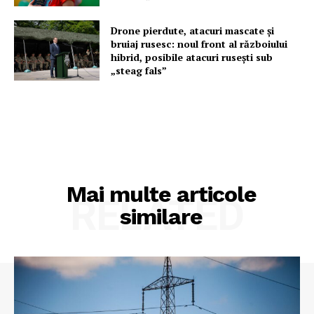
Drone pierdute, atacuri mascate și
bruiaj rusesc: noul front al războiului
hibrid, posibile atacuri rusești sub
„steag fals”
Mai multe articole
RELATED
similare