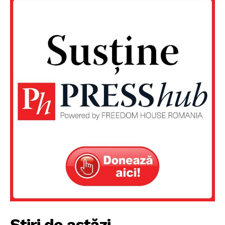
PRESShub
Despre noi / Echipa
Proiecte editoriale
Rețea
Contact
Știri de astăzi