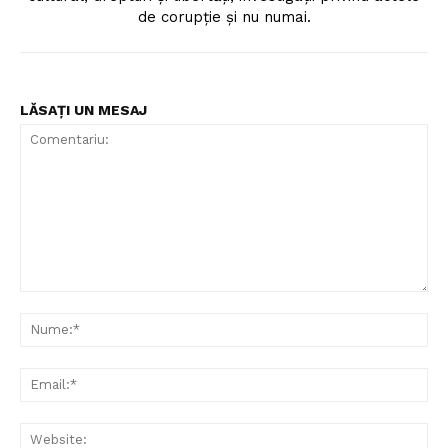
de corupție și nu numai.
LĂSAȚI UN MESAJ
Comentariu:
Nu
Ema
Web