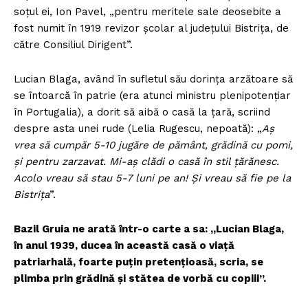
soțul ei, Ion Pavel, „pentru meritele sale deosebite a
fost numit în 1919 revizor şcolar al județului Bistrița, de
către Consiliul Dirigent”.
Lucian Blaga, având în sufletul său dorința arzătoare să
se întoarcă în patrie (era atunci ministru plenipotențiar
în Portugalia), a dorit să aibă o casă la țară, scriind
despre asta unei rude (Lelia Rugescu, nepoată): „
Aş
vrea să cumpăr 5-10 jugăre de pământ, grădină cu pomi,
şi pentru zarzavat. Mi-aş clădi o casă în stil țărănesc.
Acolo vreau să stau 5-7 luni pe an! Şi vreau să fie pe la
Bistrița
”.
Bazil Gruia ne arată într-o carte a sa: „Lucian Blaga,
în anul 1939, ducea în această casă o viață
patriarhală, foarte puțin pretențioasă, scria, se
plimba prin grădină şi stătea de vorbă cu copiii”.