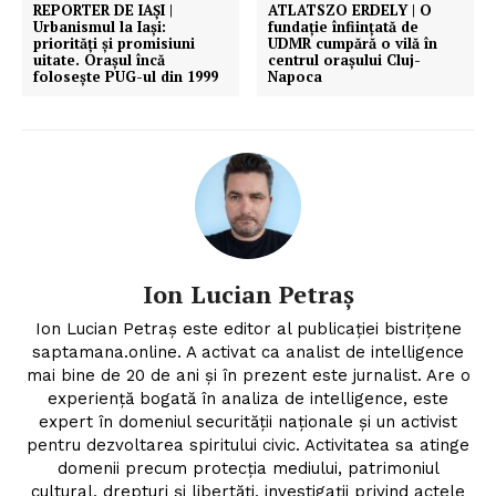
REPORTER DE IAȘI |
ATLATSZO ERDELY | O
Urbanismul la Iași:
fundație înființată de
priorități și promisiuni
UDMR cumpără o vilă în
uitate. Orașul încă
centrul orașului Cluj-
folosește PUG-ul din 1999
Napoca
Ion Lucian Petraș
Ion Lucian Petraș este editor al publicației bistrițene
saptamana.online. A activat ca analist de intelligence
mai bine de 20 de ani și în prezent este jurnalist. Are o
experiență bogată în analiza de intelligence, este
expert în domeniul securității naționale și un activist
pentru dezvoltarea spiritului civic. Activitatea sa atinge
domenii precum protecția mediului, patrimoniul
cultural, drepturi și libertăți, investigații privind actele