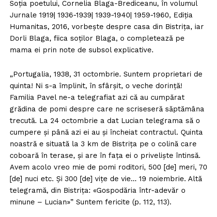
Soția poetului, Cornelia Blaga-Brediceanu, în volumul
Jurnale 1919| 1936-1939| 1939-1940| 1959-1960, Ediția
Humanitas, 2016, vorbeşte despre casa din Bistrița, iar
Dorli Blaga, fiica soților Blaga, o completează pe
mama ei prin note de subsol explicative.
„Portugalia, 1938, 31 octombrie. Suntem proprietari de
quinta! Ni s-a împlinit, în sfârşit, o veche dorință!
Familia Pavel ne-a telegrafiat azi că au cumpărat
grădina de pomi despre care ne scriseseră săptămâna
trecută. La 24 octombrie a dat Lucian telegrama să o
cumpere şi până azi ei au şi încheiat contractul. Quinta
noastră e situată la 3 km de Bistrița pe o colină care
coboară în terase, şi are în fața ei o privelişte întinsă.
Avem acolo vreo mie de pomi roditori, 500 [de] meri, 70
[de] nuci etc. Şi 300 [de] vițe de vie… 19 noiembrie. Altă
telegramă, din Bistrița: «Gospodăria într-adevăr o
minune – Lucian»” Suntem fericite (p. 112, 113).