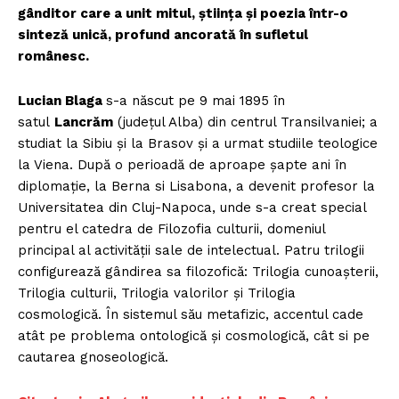
gânditor care a unit mitul, știința și poezia într-o
sinteză unică, profund ancorată în sufletul
românesc.
Lucian Blaga
s-a născut pe 9 mai 1895 în
satul
Lancrăm
(judeţul Alba) din centrul Transilvaniei; a
studiat la Sibiu şi la Brasov şi a urmat studiile teologice
la Viena. După o perioadă de aproape şapte ani în
diplomaţie, la Berna si Lisabona, a devenit profesor la
Universitatea din Cluj-Napoca, unde s-a creat special
pentru el catedra de Filozofia culturii, domeniul
principal al activităţii sale de intelectual. Patru trilogii
configurează gândirea sa filozofică: Trilogia cunoaşterii,
Trilogia culturii, Trilogia valorilor şi Trilogia
cosmologică. În sistemul său metafizic, accentul cade
atât pe problema ontologică şi cosmologică, cât si pe
cautarea gnoseologică.