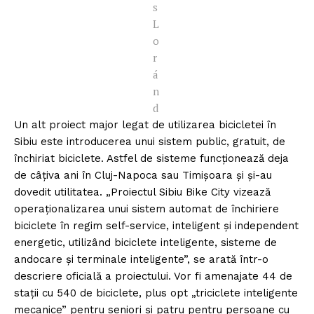
s
L
o
r
á
n
d
Un alt proiect major legat de utilizarea bicicletei în
Sibiu este introducerea unui sistem public, gratuit, de
închiriat biciclete. Astfel de sisteme funcționează deja
de câțiva ani în Cluj-Napoca sau Timișoara și și-au
dovedit utilitatea. „Proiectul Sibiu Bike City vizează
operaționalizarea unui sistem automat de închiriere
biciclete în regim self-service, inteligent și independent
energetic, utilizând biciclete inteligente, sisteme de
andocare și terminale inteligente”, se arată într-o
descriere oficială a proiectului. Vor fi amenajate 44 de
stații cu 540 de biciclete, plus opt „triciclete inteligente
mecanice” pentru seniori și patru pentru persoane cu