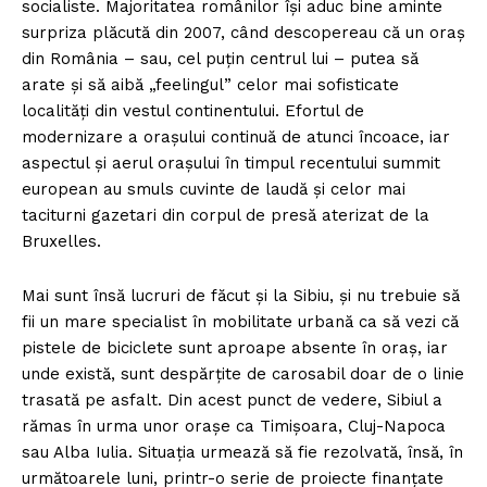
socialiste. Majoritatea românilor își aduc bine aminte
surpriza plăcută din 2007, când descopereau că un oraș
din România – sau, cel puțin centrul lui – putea să
arate și să aibă „feelingul” celor mai sofisticate
localități din vestul continentului. Efortul de
modernizare a orașului continuă de atunci încoace, iar
aspectul și aerul orașului în timpul recentului summit
european au smuls cuvinte de laudă și celor mai
taciturni gazetari din corpul de presă aterizat de la
Bruxelles.
Mai sunt însă lucruri de făcut și la Sibiu, și nu trebuie să
fii un mare specialist în mobilitate urbană ca să vezi că
pistele de biciclete sunt aproape absente în oraș, iar
unde există, sunt despărțite de carosabil doar de o linie
trasată pe asfalt. Din acest punct de vedere, Sibiul a
rămas în urma unor orașe ca Timișoara, Cluj-Napoca
sau Alba Iulia. Situația urmează să fie rezolvată, însă, în
următoarele luni, printr-o serie de proiecte finanțate