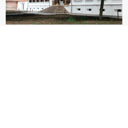
Castelul Miko din Olteni va deveni muzeu şi va fi
inclus în Ruta curiilor din Transilvania
06/08/2026
PressHUB
Actualitate
Justiție
Din țară
Investigații
Mediu
Reportaje
În lume / R. Moldova
2EU.Brussels
Despre noi / Echipa
Rețea PressHUB