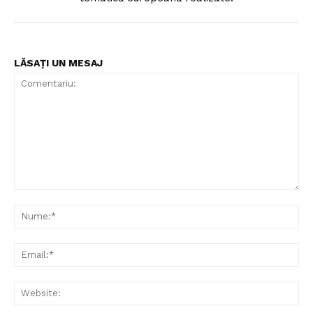
LĂSAȚI UN MESAJ
Comentariu:
Nu
Ema
Web