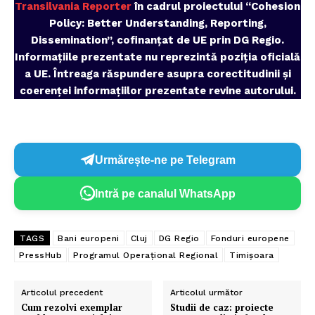
Transilvania Reporter
în cadrul proiectului “Cohesion
Policy: Better Understanding, Reporting,
Dissemination”, cofinanțat de UE prin DG Regio.
Informațiile prezentate nu reprezintă poziția oficială
a UE. Întreaga răspundere asupra corectitudinii și
coerenței informațiilor prezentate revine autorului.
Urmărește-ne pe Telegram
Intră pe canalul WhatsApp
TAGS
Bani europeni
Cluj
DG Regio
Fonduri europene
PressHub
Programul Operațional Regional
Timișoara
Articolul precedent
Articolul următor
Cum rezolvi exemplar
Studii de caz: proiecte