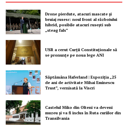
Drone pierdute, atacuri mascate și
bruiaj rusesc: noul front al războiului
hibrid, posibile atacuri rusești sub
„steag fals”
USR a cerut Curții Constituționale să
se pronunțe pe noua lege ANI
Săptămâna Haferland | Expoziţia „25
de ani de activitate Mihai Eminescu
Trust”, vernisată la Viscri
Castelul Miko din Olteni va deveni
muzeu şi va fi inclus în Ruta curiilor din
Transilvania