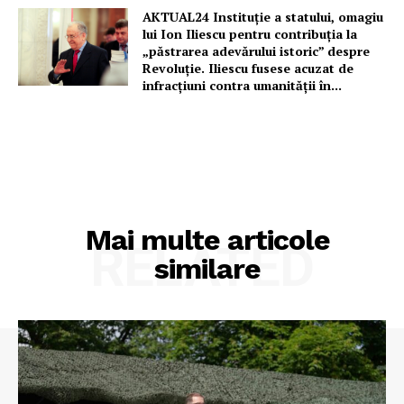
AKTUAL24 Instituție a statului, omagiu
lui Ion Iliescu pentru contribuția la
„păstrarea adevărului istoric” despre
Revoluție. Iliescu fusese acuzat de
infracțiuni contra umanității în...
Mai multe articole
RELATED
similare