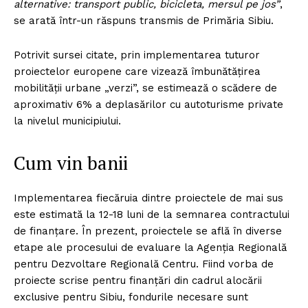
alternative: transport public, bicicleta, mersul pe jos”
,
se arată într-un răspuns transmis de Primăria Sibiu.
Un proiect
FREEDOM HOUSE ROMÂNIA
Potrivit sursei citate, prin implementarea tuturor
proiectelor europene care vizează îmbunătățirea
mobilității urbane „verzi”, se estimează o scădere de
aproximativ 6% a deplasărilor cu autoturisme private
PRESShub
la nivelul municipiului.
Despre noi / Echipa
Cum vin banii
Proiecte editoriale
Rețea
Implementarea fiecăruia dintre proiectele de mai sus
este estimată la 12-18 luni de la semnarea contractului
Contact
de finanțare. În prezent, proiectele se află în diverse
etape ale procesului de evaluare la Agenția Regională
pentru Dezvoltare Regională Centru. Fiind vorba de
proiecte scrise pentru finanțări din cadrul alocării
exclusive pentru Sibiu, fondurile necesare sunt