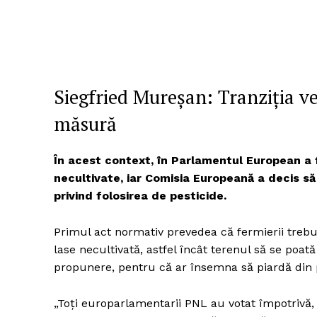
Siegfried Mureșan: Tranziția ver
măsură
În acest context, în Parlamentul European a fo
necultivate, iar Comisia Europeană a decis să
privind folosirea de pesticide.
Primul act normativ prevedea că fermierii trebu
lase necultivată, astfel încât terenul să se poa
propunere, pentru că ar însemna să piardă din 
„Toți europarlamentarii PNL au votat împotrivă,