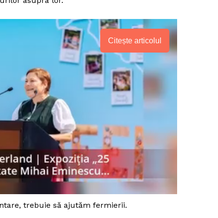
rilor asupra lor.
Citește articolul
PRESShub
are, trebuie să ajutăm fermierii.
Despre noi / Echipa