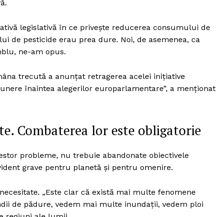
ă.
tivă legislativă în ce privește reducerea consumului de
ului de pesticide erau prea dure. Noi, de asemenea, ca
mblu, ne-am opus.
na trecută a anunțat retragerea acelei inițiative
ropunere înaintea alegerilor europarlamentare”, a menționat
ate. Combaterea lor este obligatorie
acestor probleme, nu trebuie abandonate obiectivele
vident grave pentru planetă și pentru omenire.
 necesitate. „Este clar că există mai multe fenomene
ii de pădure, vedem mai multe inundații, vedem ploi
 regiuni ale lumii.