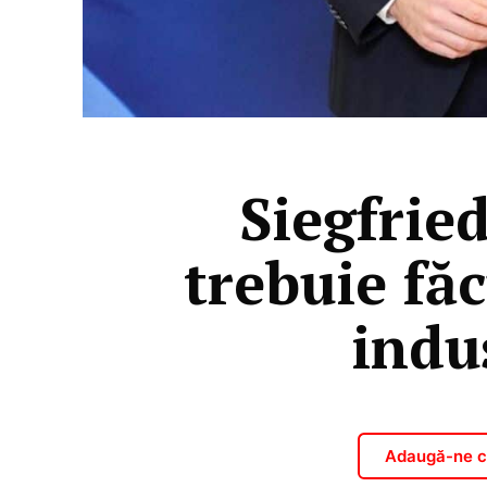
Siegfrie
trebuie fă
indu
Adaugă-ne ca