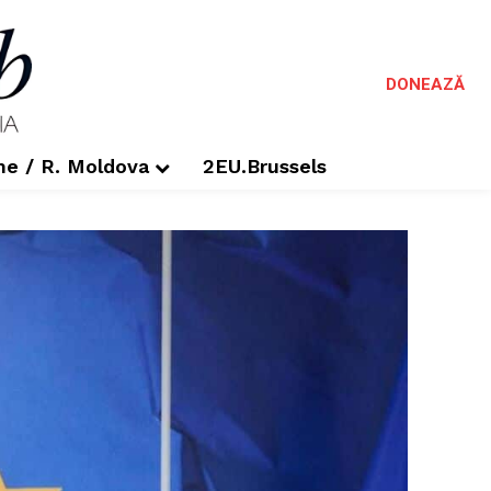
DONEAZĂ
me / R. Moldova
2EU.Brussels