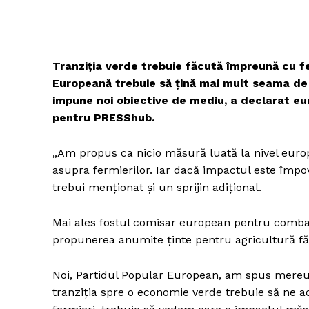
Tranziția verde trebuie făcută împreună cu fer
Europeană trebuie să țină mai mult seama de 
impune noi obiective de mediu, a declarat eu
pentru PRESShub.
„Am propus ca nicio măsură luată la nivel euro
asupra fermierilor. Iar dacă impactul este împo
trebui menționat și un sprijin adițional.
Mai ales fostul comisar european pentru comb
propunerea anumite ținte pentru agricultură fă
Noi, Partidul Popular European, am spus mereu 
tranziția spre o economie verde trebuie să ne a