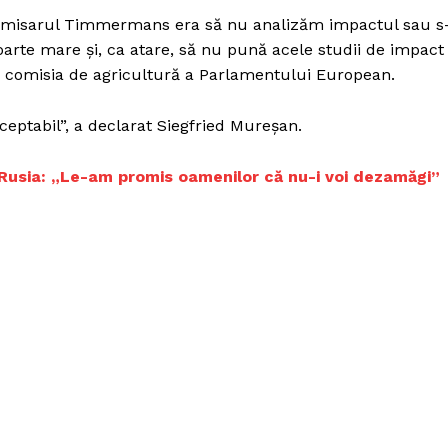
Proiecte editoriale
comisarul Timmermans era să nu analizăm impactul sau s
Rețea
oarte mare și, ca atare, să nu pună acele studii de impact
Contact
n comisia de agricultură a Parlamentului European.
iect
 HOUSE
ceptabil”, a declarat Siegfried Mureșan.
NIA
în Rusia: „Le-am promis oamenilor că nu-i voi dezamăgi”