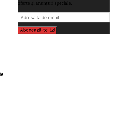
oferte și anunțuri speciale.
Abonează-te
iv