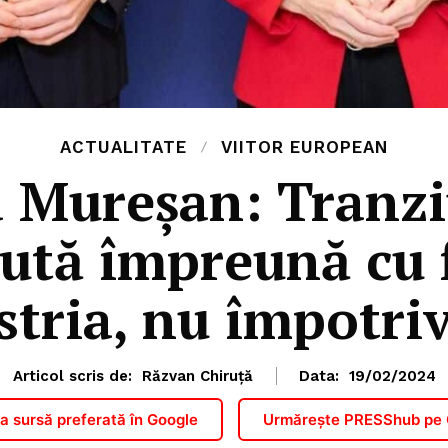
ACTUALITATE
VIITOR EUROPEAN
d Mureșan: Tranzi
cută împreună cu f
stria, nu împotriv
Articol scris de:
Răzvan Chiruță
Data:
19/02/2024
 sursă preferată în Google
Urmărește PRESShub pe