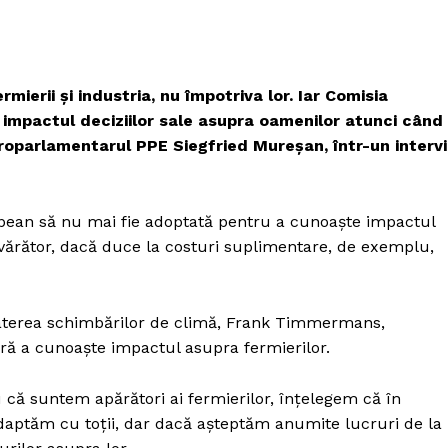
mierii și industria, nu împotriva lor. Iar Comisia
impactul deciziilor sale asupra oamenilor atunci când
roparlamentarul PPE Siegfried Mureșan, într-un interv
pean să nu mai fie adoptată pentru a cunoaște impactul
vărător, dacă duce la costuri suplimentare, de exemplu,
aterea schimbărilor de climă, Frank Timmermans,
ră a cunoaște impactul asupra fermierilor.
că suntem apărători ai fermierilor, înțelegem că în
daptăm cu toții, dar dacă așteptăm anumite lucruri de la