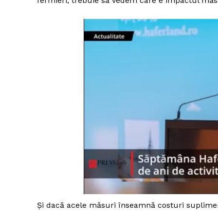
fermieri, trebuie să vedem care e impactul măsu
Și dacă acele măsuri înseamnă costuri supliment