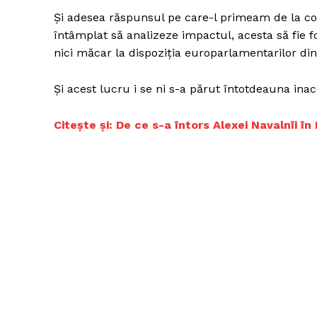
Și adesea răspunsul pe care-l primeam de la 
întâmplat să analizeze impactul, acesta să fie f
nici măcar la dispoziția europarlamentarilor di
Un pro
FREEDOM
Și acest lucru i se ni s-a părut întotdeauna inac
ROMÂ
Citește și: De ce s-a întors Alexei Navalnîi 