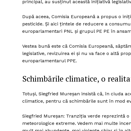
principal, au susținut această inițiativă legislativ
După aceea, Comisia Europeană a propus o iniția
pesticide. Și aici țintele de reducere a consum
europarlamentari PNL și grupul PE PE în ansa
Vestea bună este că Comisia Europeană, săptămâ
legislative, revizuirea ei și nu va face o altă p
europarlamentarul PPE.
Schimbările climatice, o realit
Totuși, Siegfried Mureșan insistă că, în ciuda 
climatice, pentru că schimbările sunt în mod e
Siegfried Mureșan: Tranziția verde reprezintă o
meteorologice extreme. Vedem mai multe incend
mult mai abundente, mai violente chiar și în alte