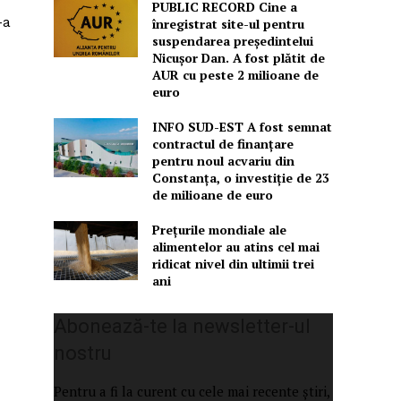
PUBLIC RECORD Cine a
-a
înregistrat site-ul pentru
suspendarea președintelui
Nicușor Dan. A fost plătit de
AUR cu peste 2 milioane de
euro
INFO SUD-EST A fost semnat
contractul de finanțare
pentru noul acvariu din
Constanța, o investiție de 23
de milioane de euro
Prețurile mondiale ale
alimentelor au atins cel mai
ridicat nivel din ultimii trei
ani
Abonează-te la newsletter-ul
nostru
Pentru a fi la curent cu cele mai recente știri,