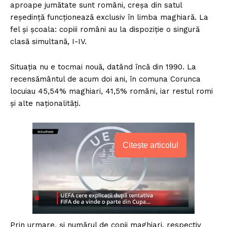
aproape jumătate sunt români, creşa din satul
reşedinţă funcţionează exclusiv în limba maghiară. La
fel şi şcoala: copiii români au la dispoziţie o singură
clasă simultană, I-IV.
Situaţia nu e tocmai nouă, datând încă din 1990. La
recensământul de acum doi ani, în comuna Corunca
locuiau 45,54% maghiari, 41,5% români, iar restul romi
şi alte naţionalităţi.
Citește articolul
Prin urmare, şi numărul de copii maghiari, respectiv