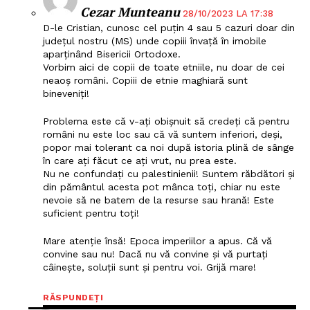
Proiecte editoriale
Cezar Munteanu
28/10/2023 LA 17:38
Rețea
D-le Cristian, cunosc cel puțin 4 sau 5 cazuri doar din
județul nostru (MS) unde copiii învață în imobile
Contact
aparținând Bisericii Ortodoxe.
Vorbim aici de copii de toate etniile, nu doar de cei
neaoș români. Copiii de etnie maghiară sunt
bineveniți!
Problema este că v-ați obișnuit să credeți că pentru
români nu este loc sau că vă suntem inferiori, deși,
popor mai tolerant ca noi după istoria plină de sânge
în care ați făcut ce ați vrut, nu prea este.
Nu ne confundați cu palestinienii! Suntem răbdători și
din pământul acesta pot mânca toți, chiar nu este
nevoie să ne batem de la resurse sau hrană! Este
suficient pentru toți!
Mare atenție însă! Epoca imperiilor a apus. Că vă
convine sau nu! Dacă nu vă convine și vă purtați
câinește, soluții sunt și pentru voi. Grijă mare!
RĂSPUNDEȚI