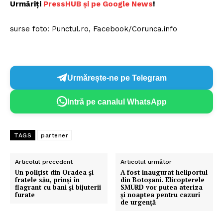
Urmăriți
P
ressHUB și pe Google News
!
surse foto: Punctul.ro, Facebook/Corunca.info
Urmărește-ne pe Telegram
Intră pe canalul WhatsApp
TAGS
partener
Articolul precedent
Articolul următor
Un poliţist din Oradea şi
A fost inaugurat heliportul
fratele său, prinşi în
din Botoșani. Elicopterele
flagrant cu bani şi bijuterii
SMURD vor putea ateriza
furate
și noaptea pentru cazuri
de urgență