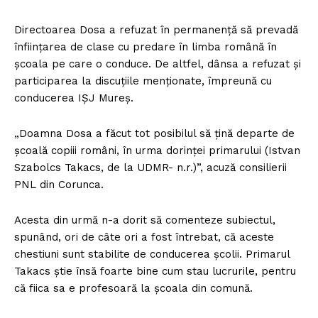
Directoarea Dosa a refuzat în permanenţă să prevadă
înfiinţarea de clase cu predare în limba română în
şcoala pe care o conduce. De altfel, dânsa a refuzat şi
participarea la discuţiile menţionate, împreună cu
conducerea IŞJ Mureş.
„Doamna Dosa a făcut tot posibilul să țină departe de
școală copiii români, în urma dorinței primarului (Istvan
Szabolcs Takacs, de la UDMR- n.r.)”, acuză consilierii
PNL din Corunca.
Acesta din urmă n-a dorit să comenteze subiectul,
spunând, ori de câte ori a fost întrebat, că aceste
chestiuni sunt stabilite de conducerea şcolii. Primarul
Takacs ştie însă foarte bine cum stau lucrurile, pentru
că fiica sa e profesoară la şcoala din comună.