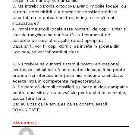
creșe în comună și nu numai aici.
3. Mă întreb: parohia ortodoxa având imobile locale, cu
ajutorul comunității și a domniilor consilieri stăriți și
talentați nu ar putea construii, înfința o creșă mai
încăpătoare?
4. Problema școlii locale este numărul de copiii. Chiar și
clasele maghiare se confruntă cu fenomenul de
absobție de elevi al orașului (prea) apropiat.
Dacă ar fi, vor fii copii dornici să învețe în școala din
Corunca, se vor înfințată și clase.
5. Nu trebuie să cunoști sistemul nostru educațional
centralizat că să știi că un director de școală nu poate
Un proiect
ordona nici interzice înfințarea nici măcar a unei clase.
FREEDOM HOUSE ROMÂNIA
Acesta intră în competența inspectoratului.
6. Se pare că domnii consilieri au început deja campania
pentru anul viitor, fac dezvăluiri pentru știri de senzație,
acuză fără fond.
Dar au uitat că le am ales ca să construiească:
COMUNITATE!
PRESShub
RĂSPUNDEȚI
Despre noi / Echipa