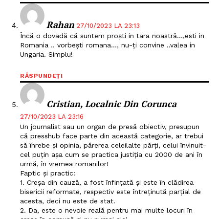
Rahan
27/10/2023 LA 23:13
Încă o dovadă că suntem proști in tara noastră…,esti in
Romania .. vorbești romana…, nu-ți convine ..valea in
Ungaria. Simplu!
RĂSPUNDEȚI
Cristian, Localnic Din Corunca
27/10/2023 LA 23:16
Un journalist sau un organ de presă obiectiv, presupun
că presshub face parte din această categorie, ar trebui
să înrebe și opinia, părerea celeilalte părți, celui învinuit-
cel puțin așa cum se practica justiția cu 2000 de ani în
urmă, în vremea romanilor!
Faptic și practic:
1. Creșa din cauză, a fost înfințată și este în clădirea
bisericii reformate, respectiv este întreținută parțial de
acesta, deci nu este de stat.
2. Da, este o nevoie reală pentru mai multe locuri în