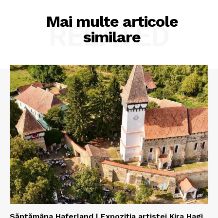
Mai multe articole
RELATED
similare
Săptămâna Haferland | Expoziţia artistei Kira Hagi