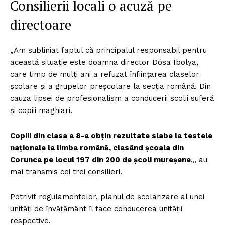
Consilierii locali o acuză pe
directoare
„Am subliniat faptul că principalul responsabil pentru
această situație este doamna director Dósa Ibolya,
care timp de mulți ani a refuzat înființarea claselor
școlare și a grupelor preșcolare la secția română. Din
cauza lipsei de profesionalism a conducerii scolii suferă
și copiii maghiari.
Copiii din clasa a 8-a obțin rezultate slabe la testele
naționale la limba română, clasând școala din
Corunca pe locul 197 din 200 de școli mureșene
„, au
mai transmis cei trei consilieri.
Potrivit regulamentelor, planul de şcolarizare al unei
unităţi de învăţământ îl face conducerea unităţii
respective.