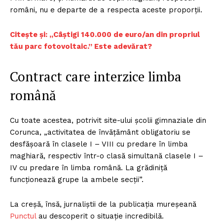
români, nu e departe de a respecta aceste proporţii.
Citește și: „Câștigi 140.000 de euro/an din propriul
tău parc fotovoltaic.” Este adevărat?
Contract care interzice limba
română
Cu toate acestea, potrivit site-ului şcolii gimnaziale din
Corunca, „activitatea de învăţământ obligatoriu se
desfăşoară în clasele I – VIII cu predare în limba
maghiară, respectiv într-o clasă simultană clasele I –
IV cu predare în limba română. La grădiniţă
funcţionează grupe la ambele secţii”.
La creşă, însă, jurnaliştii de la publicaţia mureşeană
Punctul
au descoperit o situaţie incredibilă.