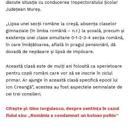
discute situaţia cu conducerea Inspectoratului Şcolar
Judeţean Mureş.
„Lipsa unei secții române la creșă, absența claselor
gimnaziale (în limba română – n.r.) la școală, precum și
existența unei clase simultane 0-1-2-3-4 secția română,
în care învățătoarea, aflată în pragul pensionării, dă
dovadă de nepăsare și lipsă de implicare.
Această clasă este de mulți ani folosită ca sperietoare
pentru copiii români care vor să se inscrie în ciclul
primar. Ar ajunge în această clasă specifică epocii lui
Ion Creangă”, acestea au fost aspectele semnalate de
cei trei consilieri.
Citește și: Gino Iorgulescu, despre sentința în cazul
fiului său: „România a condamnat un bolnav psihic”