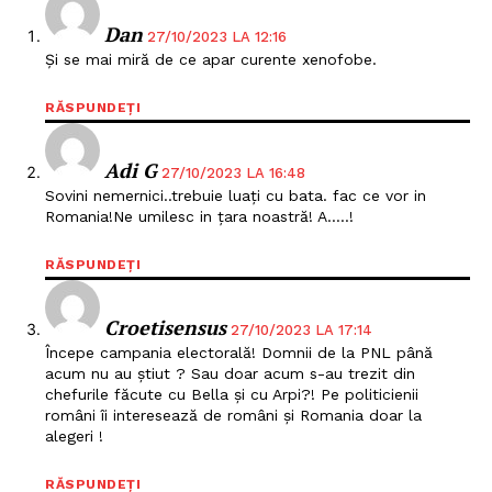
Dan
27/10/2023 LA 12:16
Și se mai miră de ce apar curente xenofobe.
RĂSPUNDEȚI
Adi G
27/10/2023 LA 16:48
Sovini nemernici..trebuie luați cu bata. fac ce vor in
Romania!Ne umilesc in țara noastră! A…..!
RĂSPUNDEȚI
Croetisensus
27/10/2023 LA 17:14
Începe campania electorală! Domnii de la PNL până
acum nu au știut ? Sau doar acum s-au trezit din
chefurile făcute cu Bella și cu Arpi?! Pe politicienii
români îi interesează de români și Romania doar la
alegeri !
RĂSPUNDEȚI