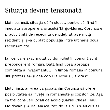
Situația devine tensionată
Mai nou, însă, situaţia dă în clocot, pentru că, fiind în
imediata apropiere a oraşului Târgu-Mureş, Corunca e
practic lipită de reşedinţa de judeţ, atrage mulţi
rezidenţi şi şi-a dublat populaţia între ultimele două
recensăminte.
Iar cei care s-au mutat cu domiciliul în comună sunt
preponderent români. Dată fiind lipsa aproape
completă a învăţământului în limba română în comună,
unii preferă să-şi dea copiii la şcoală „la oraş”.
Mulţi, însă, ar vrea ca şcoala din Corunca să ofere
posibilitatea să înveţe în româneşte şi copiilor lor. Aşa
că trei consilieri locali de acolo (Daniel Cheşa, Raul
Moldovan şi Aurel Maşca, toţi de la PNL) s-au dus să