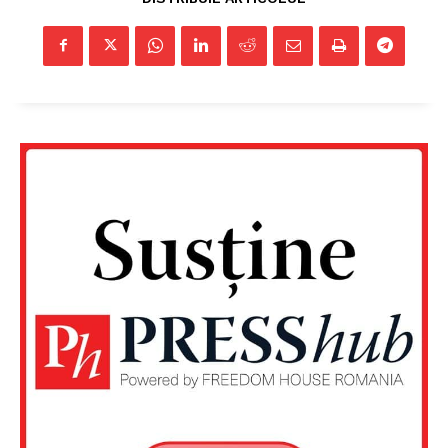
Un proiect
FREEDOM HOUSE ROMÂNIA
PRESShub
Despre noi / Echipa
Proiecte editoriale