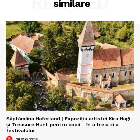
RELATED
similare
Săptămâna Haferland | Expoziţia artistei Kira Hagi
şi Treasure Hunt pentru copii – în a treia zi a
festivalului
08/08/2026