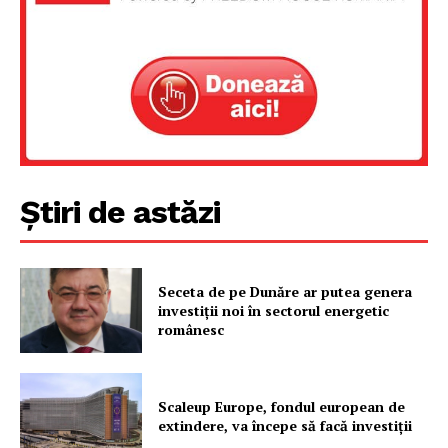
Un proiect
FREEDOM HOUSE ROMÂNIA
PRESShub
Despre noi / Echipa
Știri de astăzi
Proiecte editoriale
Rețea
Seceta de pe Dunăre ar putea genera
Contact
investiții noi în sectorul energetic
românesc
Scaleup Europe, fondul european de
extindere, va începe să facă investiții