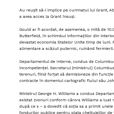
Au reușit să-l implice pe cumnatul lui Grant, A
a avea acces la Grant însuși.
Gould ar fi acordat, de asemenea, o mită de 10.
Butterfield, în schimbul informațiilor din inter
devastat economia Statelor Unite timp de luni. P
alimentare a scăzut puternic, ruinând fermierii.
Departamentul de Interne, condus de Columbus D
incompetenței. Secretarul (ministrul) Columbus
terenuri, fiind forțat să demisioneze din funcț
contracte în domeniul cartografic fiului său John
Ministrul George H. Williams a condus Departame
existat zvonuri conform cărora Williams a luat 
după ce s – a dovedit că soția sa a primit unel
fondurilor publice pentru plata cheltuielilor de 