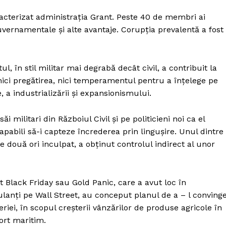
Proiecte editoriale
racterizat administrația Grant. Peste 40 de membri ai
Rețea
uvernamentale și alte avantaje. Corupția prevalentă a fost
Contact
iect
 HOUSE
, în stil militar mai degrabă decât civil, a contribuit la
NIA
ici pregătirea, nici temperamentul pentru a înțelege pe
 a industrializării și expansionismului.
i militari din Războiul Civil și pe politicieni noi ca el
capabili să-i capteze încrederea prin lingușire. Unul dintre
de două ori inculpat, a obținut controlul indirect al unor
 Black Friday sau Gold Panic, care a avut loc în
lanți pe Wall Street, au conceput planul de a – l conving
iei, în scopul creșterii vânzărilor de produse agricole în
port maritim.