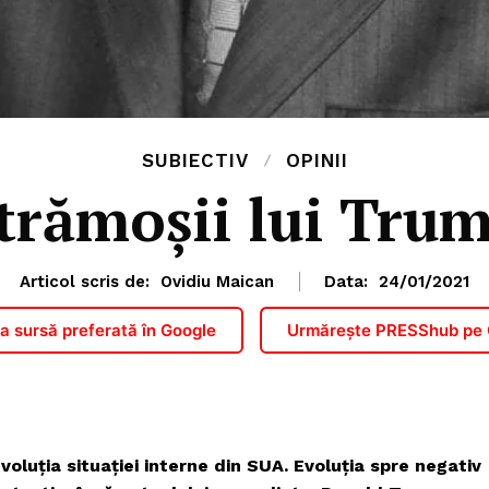
SUBIECTIV
OPINII
trămoșii lui Tru
Articol scris de:
Ovidiu Maican
Data:
24/01/2021
 sursă preferată în Google
Urmărește PRESShub pe
oluția situației interne din SUA. Evoluția spre negativ