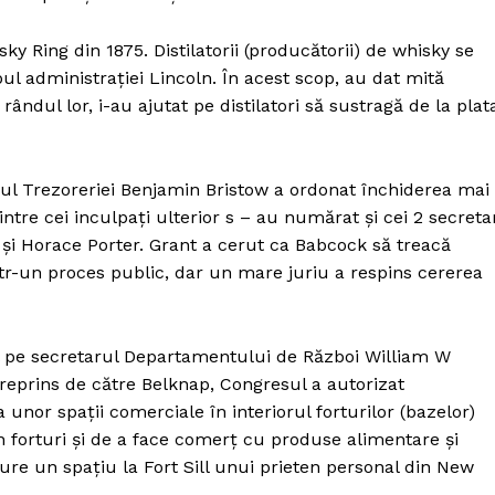
y Ring din 1875. Distilatorii (producătorii) de whisky se
ul administrației Lincoln. În acest scop, au dat mită
ândul lor, i-au ajutat pe distilatori să sustragă de la plat
rul Trezoreriei Benjamin Bristow a ordonat închiderea mai
rintre cei inculpați ulterior s – au numărat și cei 2 secreta
k și Horace Porter. Grant a cerut ca Babcock să treacă
tr-un proces public, dar un mare juriu a respins cererea
ul pe secretarul Departamentului de Război William W
treprins de către Belknap, Congresul a autorizat
nor spații comerciale în interiorul forturilor (bazelor)
în forturi și de a face comerț cu produse alimentare și
ure un spațiu la Fort Sill unui prieten personal din New