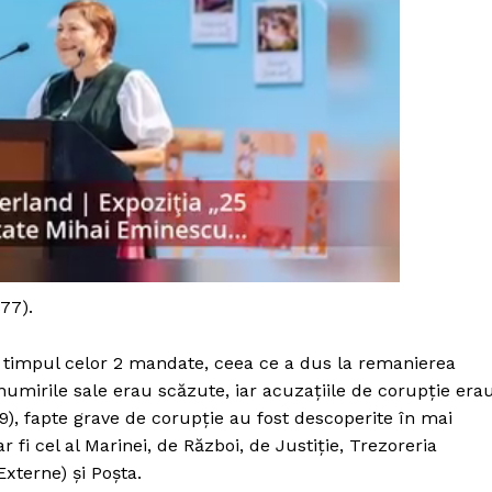
77).
 timpul celor 2 mandate, ceea ce a dus la remanierea
 numirile sale erau scăzute, iar acuzațiile de corupție era
PRESShub
9), fapte grave de corupție au fost descoperite în mai
fi cel al Marinei, de Război, de Justiție, Trezoreria
Despre noi / Echipa
xterne) și Poșta.