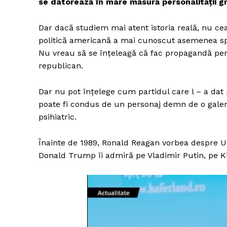
se datorează în mare măsură personalității gr
Dar dacă studiem mai atent istoria reală, nu ce
politică americană a mai cunoscut asemenea sp
Nu vreau să se înțeleagă că fac propagandă pent
republican.
Dar nu pot înțelege cum partidul care l – a da
poate fi condus de un personaj demn de o galerie
psihiatric.
Înainte de 1989, Ronald Reagan vorbea despre Uni
Donald Trump îi admiră pe Vladimir Putin, pe Kim