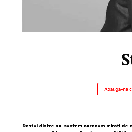
S
Adaugă-ne ca
Destui dintre noi suntem oarecum mirați de ev