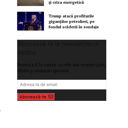
și criza energetică
Trump atacă profiturile
giganților petrolieri, pe
fondul scăderii în sondaje
Abonează-te la newsletter-ul
nostru
Pentru a fi la curent cu cele mai recente știri,
oferte și anunțuri speciale.
Abonează-te
e