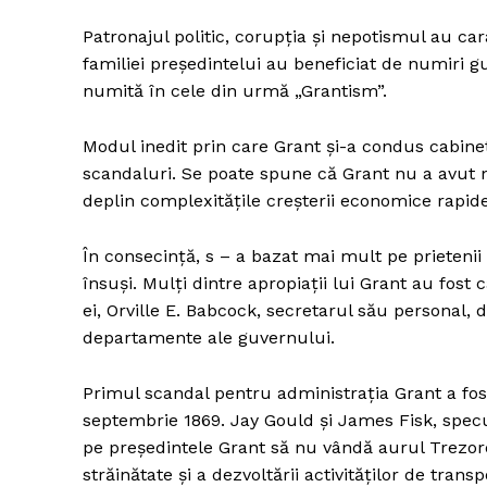
Patronajul politic, corupția și nepotismul au ca
familiei președintelui au beneficiat de numiri g
numită în cele din urmă „Grantism”.
Un pro
FREEDOM
Modul inedit prin care Grant și-a condus cabinetul
ROMÂ
scandaluri. Se poate spune că Grant nu a avut n
deplin complexitățile creșterii economice rapide,
În consecință, s – a bazat mai mult pe prietenii să
însuși. Mulți dintre apropiații lui Grant au fost 
ei, Orville E. Babcock, secretarul său personal, 
departamente ale guvernului.
Primul scandal pentru administrația Grant a fost
septembrie 1869. Jay Gould și James Fisk, specu
pe președintele Grant să nu vândă aurul Trezorer
străinătate și a dezvoltării activităților de trans