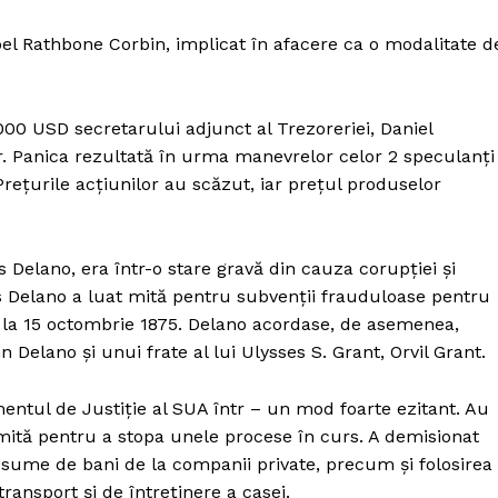
bel Rathbone Corbin, implicat în afacere ca o modalitate d
000 USD secretarului adjunct al Trezoreriei, Daniel
ior. Panica rezultată în urma manevrelor celor 2 speculanți
rețurile acțiunilor au scăzut, iar prețul produselor
elano, era într-o stare gravă din cauza corupției și
 Delano a luat mită pentru subvenții frauduloase pentru
ie la 15 octombrie 1875. Delano acordase, de asemenea,
 Delano și unui frate al lui Ulysses S. Grant, Orvil Grant.
ntul de Justiție al SUA într – un mod foarte ezitant. Au
mită pentru a stopa unele procese în curs. A demisionat
e sume de bani de la companii private, precum și folosirea
transport și de întreținere a casei.