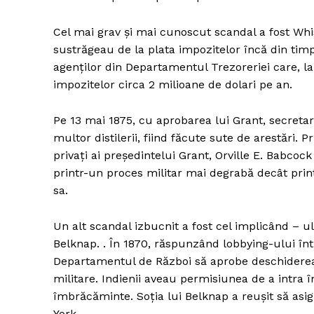
Cel mai grav și mai cunoscut scandal a fost Whisk
sustrăgeau de la plata impozitelor încă din timp
agenților din Departamentul Trezoreriei care, la r
impozitelor circa 2 milioane de dolari pe an.
Pe 13 mai 1875, cu aprobarea lui Grant, secreta
multor distilerii, fiind făcute sute de arestări. P
privați ai președintelui Grant, Orville E. Babcoc
printr-un proces militar mai degrabă decât prin
sa.
Un alt scandal izbucnit a fost cel implicând – 
Belknap. . În 1870, răspunzând lobbying-ului în
Departamentul de Război să aprobe deschiderea u
militare. Indienii aveau permisiunea de a intra 
îmbrăcăminte. Soția lui Belknap a reușit să asig
York.