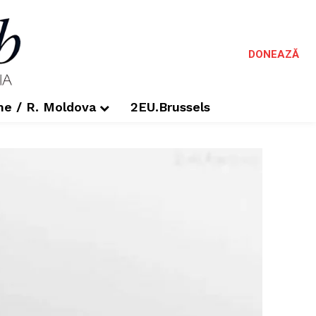
DONEAZĂ
me / R. Moldova
2EU.Brussels