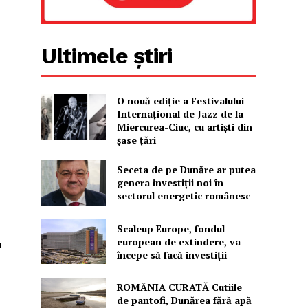
Ultimele știri
O nouă ediţie a Festivalului
Internaţional de Jazz de la
Miercurea-Ciuc, cu artişti din
şase ţări
Seceta de pe Dunăre ar putea
genera investiții noi în
sectorul energetic românesc
Scaleup Europe, fondul
european de extindere, va
u
începe să facă investiții
ROMÂNIA CURATĂ Cutiile
de pantofi, Dunărea fără apă