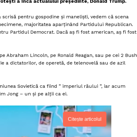
otești a încă actualului președinte, Donald Trump.
a scrisă pentru gospodine și maneliști, vedem că scena
ecimene, majoritatea aparținând Partidului Republican.
ru Partidul Democrat. Dacă aș fi fost american, aș fi fost
t pe Abraham Lincoln, pe Ronald Reagan, sau pe cei 2 Bush
 a dictatorilor, de operetă, de telenovelă sau de azil
unea Sovietică ca fiind ” imperiul răului ”, iar acum
 Jong – un și pe alții ca ei.
Citește articolul