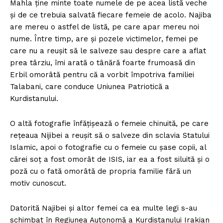
Mahla ține minte toate numele de pe acea listă veche
și de ce trebuia salvată fiecare femeie de acolo. Najiba
are mereu o astfel de listă, pe care apar mereu noi
nume. Între timp, are și pozele victimelor, femei pe
care nu a reușit să le salveze sau despre care a aflat
prea târziu, îmi arată o tânără foarte frumoasă din
Erbil omorâtă pentru că a vorbit împotriva familiei
Talabani, care conduce Uniunea Patriotică a
Kurdistanului.
O altă fotografie înfățișează o femeie chinuită, pe care
rețeaua Nijibei a reușit să o salveze din sclavia Statului
Islamic, apoi o fotografie cu o femeie cu șase copii, al
cărei soț a fost omorât de ISIS, iar ea a fost siluită și o
poză cu o fată omorâtă de propria familie fără un
motiv cunoscut.
Datorită Najibei și altor femei ca ea multe legi s-au
schimbat în Regiunea Autonomă a Kurdistanului Irakian