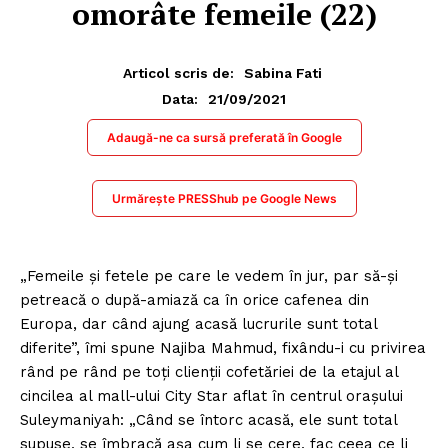
omorâte femeile (22)
Articol scris de:
Sabina Fati
21/09/2021
Data:
Adaugă-ne ca sursă preferată în Google
Urmărește PRESShub pe Google News
„Femeile și fetele pe care le vedem în jur, par să-și
petreacă o după-amiază ca în orice cafenea din
Europa, dar când ajung acasă lucrurile sunt total
diferite”, îmi spune Najiba Mahmud, fixându-i cu privirea
rând pe rând pe toți clienții cofetăriei de la etajul al
cincilea al mall-ului City Star aflat în centrul orașului
Suleymaniyah: „Când se întorc acasă, ele sunt total
supuse, se îmbracă așa cum li se cere, fac ceea ce li