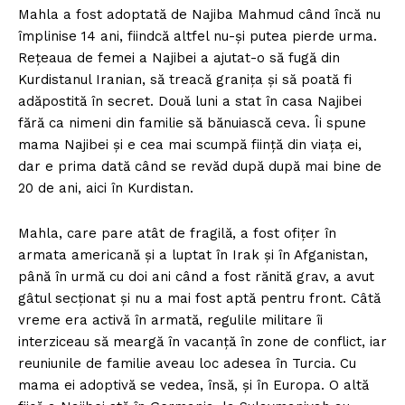
Mahla a fost adoptată de Najiba Mahmud când încă nu
împlinise 14 ani, fiindcă altfel nu-și putea pierde urma.
Rețeaua de femei a Najibei a ajutat-o să fugă din
Kurdistanul Iranian, să treacă granița și să poată fi
adăpostită în secret. Două luni a stat în casa Najibei
fără ca nimeni din familie să bănuiască ceva. Îi spune
mama Najibei și e cea mai scumpă ființă din viața ei,
dar e prima dată când se revăd după după mai bine de
20 de ani, aici în Kurdistan.
Mahla, care pare atât de fragilă, a fost ofițer în
armata americană și a luptat în Irak și în Afganistan,
până în urmă cu doi ani când a fost rănită grav, a avut
gâtul secționat și nu a mai fost aptă pentru front. Câtă
vreme era activă în armată, regulile militare îi
interziceau să meargă în vacanță în zone de conflict, iar
reuniunile de familie aveau loc adesea în Turcia. Cu
mama ei adoptivă se vedea, însă, și în Europa. O altă