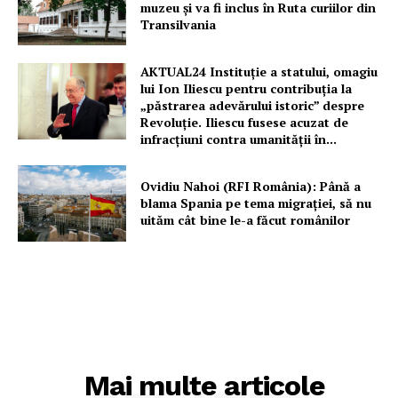
muzeu şi va fi inclus în Ruta curiilor din
Transilvania
AKTUAL24 Instituție a statului, omagiu
lui Ion Iliescu pentru contribuția la
„păstrarea adevărului istoric” despre
Revoluție. Iliescu fusese acuzat de
infracțiuni contra umanității în...
Ovidiu Nahoi (RFI România): Până a
blama Spania pe tema migrației, să nu
uităm cât bine le-a făcut românilor
Mai multe articole