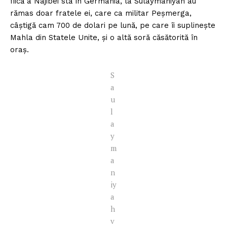
fiică a Najibei stă în Germania, la Sulaymaniyah au
rămas doar fratele ei, care ca militar Peșmerga,
câștigă cam 700 de dolari pe lună, pe care îi suplinește
Mahla din Statele Unite, și o altă soră căsătorită în
oraș.
S
a
u
l
a
y
m
a
n
iy
a
h
v
Un proiect