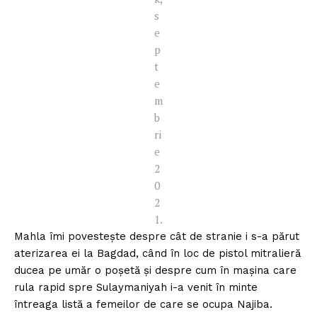
s
e
p
t
e
m
b
ri
e
2
0
2
1.
Mahla îmi povestește despre cât de stranie i s-a părut
aterizarea ei la Bagdad, când în loc de pistol mitralieră
ducea pe umăr o poșetă și despre cum în mașina care
rula rapid spre Sulaymaniyah i-a venit în minte
întreaga listă a femeilor de care se ocupa Najiba.