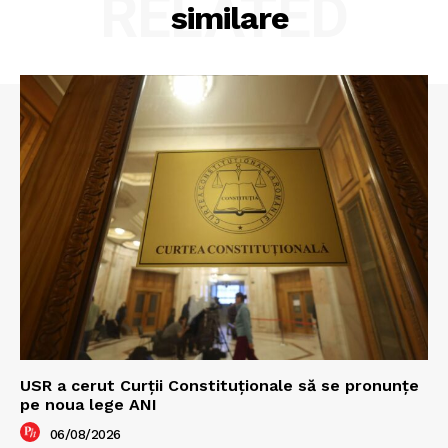
RELATED
similare
USR a cerut Curții Constituționale să se pronunțe
pe noua lege ANI
06/08/2026