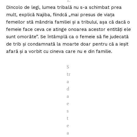
Dincolo de legi, lumea tribală nu s-a schimbat prea
mult, explică Najiba, fiindcă „mai presus de viața
femeilor stă mândria familiei și a tribului, așa că dacă o
femeie face ceva ce atinge onoarea acestor entități ele
sunt omorâte”. Se întâmplă ca o femeie să fie judecată
de trib și condamnată la moarte doar pentru că a ieșit
afară și a vorbit cu cineva care nu e din familie.
S
tr
a
d
a
e
s
t
e
a