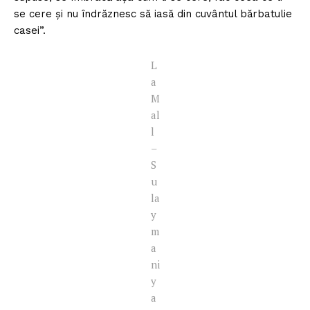
se cere și nu îndrăznesc să iasă din cuvântul bărbatulie
casei”.
L
a
M
al
l
–
S
u
la
y
m
a
ni
y
a