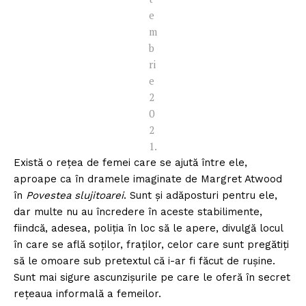
e
m
b
ri
e
2
0
2
1.
Există o rețea de femei care se ajută între ele,
aproape ca în dramele imaginate de Margret Atwood
în
Povestea slujitoarei
. Sunt și adăposturi pentru ele,
dar multe nu au încredere în aceste stabilimente,
fiindcă, adesea, poliția în loc să le apere, divulgă locul
în care se află soților, fraților, celor care sunt pregătiți
să le omoare sub pretextul că i-ar fi făcut de rușine.
Sunt mai sigure ascunzișurile pe care le oferă în secret
rețeaua informală a femeilor.