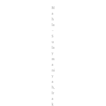
M
a
h
la
–
S
u
la
y
m
a
ni
y
a
h,
Ir
a
k