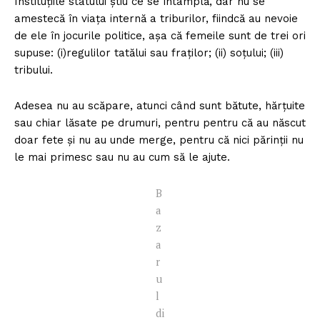
Instituțiile statului știu ce se întâmplă, dar nu se
amestecă în viața internă a triburilor, fiindcă au nevoie
de ele în jocurile politice, așa că femeile sunt de trei ori
supuse: (i)regulilor tatălui sau fraților; (ii) soțului; (iii)
tribului.
Adesea nu au scăpare, atunci când sunt bătute, hărțuite
sau chiar lăsate pe drumuri, pentru pentru că au născut
doar fete și nu au unde merge, pentru că nici părinții nu
le mai primesc sau nu au cum să le ajute.
B
a
z
a
r
u
l
di