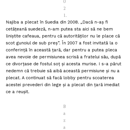
0
2
1.
Najiba a plecat în Suedia din 2008. „Dacă n-aș fi
cetățeană suedeză, n-am putea sta aici să ne bem
liniștite cafeaua, pentru că autorităților nu le place că
scot gunoiul de sub preș”. În 2007 a fost invitată la o
conferință în această țară, dar pentru a putea pleca
avea nevoie de permisiunea scrisă a fratelui său, după
ce divorțase de fostul soț și acesta murise. I s-a părut
nedemn că trebuie să aibă această permisiune și nu a
plecat. A continuat să facă lobby pentru scoaterea
acestei prevederi din lege și a plecat din țară imediat
ce a reușit.
B
a
z
a