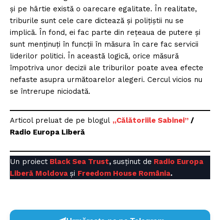
și pe hârtie există o oarecare egalitate. În realitate,
triburile sunt cele care dictează și polițiștii nu se
implică. În fond, ei fac parte din rețeaua de putere și
sunt menținuți în funcții în măsura în care fac servicii
liderilor politici. În această logică, orice măsură
împotriva unor decizii ale triburilor poate avea efecte
nefaste asupra următoarelor alegeri. Cercul vicios nu
se întrerupe niciodată.
Articol preluat de pe blogul
„Călătoriile Sabinei”
/
Radio Europa Liberă
Un proiect
Black Sea Trust
,
susținut de
Radio Europa
Liberă Moldova
și
Freedom House România
.