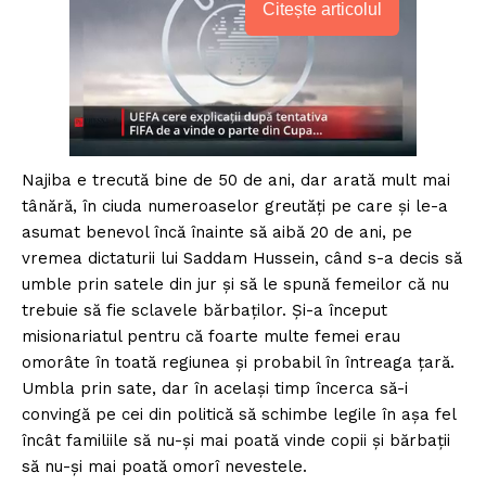
Citește articolul
Najiba e trecută bine de 50 de ani, dar arată mult mai
tânără, în ciuda numeroaselor greutăți pe care și le-a
asumat benevol încă înainte să aibă 20 de ani, pe
vremea dictaturii lui Saddam Hussein, când s-a decis să
umble prin satele din jur și să le spună femeilor că nu
trebuie să fie sclavele bărbaților. Și-a început
misionariatul pentru că foarte multe femei erau
omorâte în toată regiunea și probabil în întreaga țară.
Umbla prin sate, dar în același timp încerca să-i
convingă pe cei din politică să schimbe legile în așa fel
încât familiile să nu-și mai poată vinde copii și bărbații
să nu-și mai poată omorî nevestele.