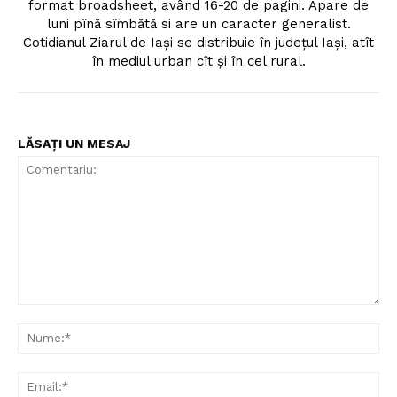
format broadsheet, având 16-20 de pagini. Apare de
luni pînă sîmbătă si are un caracter generalist.
Cotidianul Ziarul de Iaşi se distribuie în judeţul Iaşi, atît
în mediul urban cît şi în cel rural.
LĂSAȚI UN MESAJ
Comentariu:
Nu
Ema