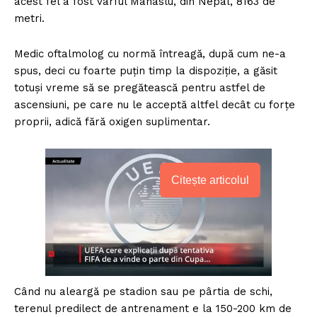
acest fel a fost vârful Manaslu, din Nepal, 8163 de
metri.
Medic oftalmolog cu normă întreagă, după cum ne-a
spus, deci cu foarte puțin timp la dispoziție, a găsit
totuși vreme să se pregătească pentru astfel de
ascensiuni, pe care nu le acceptă altfel decât cu forțe
proprii, adică fără oxigen suplimentar.
Citește articolul
Când nu aleargă pe stadion sau pe pârtia de schi,
terenul predilect de antrenament e la 150-200 km de