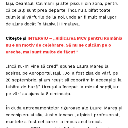
Iași, Ceahlăul, Călimanii și alte piscuri din zonă, pentru
că ceilalți sunt prea departe. Încă nu a bifat toate
culmile și vârfurile de la noi, unde ar fi mult mai ușor
de ajuns decât în Masivul Himalaya.
Citește și
INTERVIU – „Ridicarea MCV pentru România
nu e un motiv de celebrare. Să nu ne culcăm pe o
ureche, mai sunt multe de făcut”
„Încă nu-mi vine să cred”, spunea Laura Mareș la
sosirea pe Aeroportul Iași. „Joi a fost ziua de vârf, pe
28 septembrie, și am reușit să coborâm în aceeași zi la
tabăra de bază.” Urcușul a început la miezul nopții, iar
pe vârf au ajuns la 8 dimineața.
În ciuda antrenamentelor riguroase ale Laurei Mareș și
coechipierului său, Justin Ionescu, alpinist profesionist,
muntele a fost cel care s-a impus anul trecut.