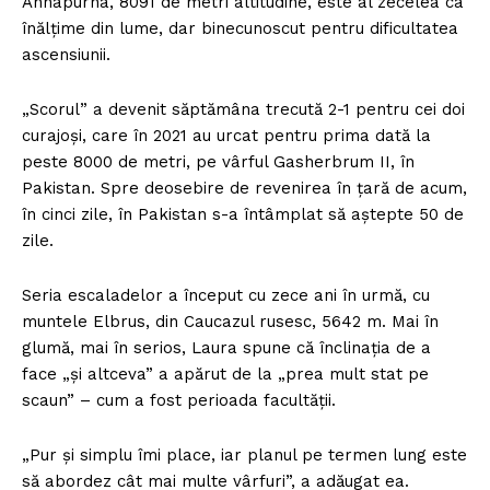
Annapurna, 8091 de metri altitudine, este al zecelea ca
înălțime din lume, dar binecunoscut pentru dificultatea
ascensiunii.
„Scorul” a devenit săptămâna trecută 2-1 pentru cei doi
curajoși, care în 2021 au urcat pentru prima dată la
peste 8000 de metri, pe vârful Gasherbrum II, în
Pakistan. Spre deosebire de revenirea în țară de acum,
în cinci zile, în Pakistan s-a întâmplat să aștepte 50 de
zile.
Seria escaladelor a început cu zece ani în urmă, cu
muntele Elbrus, din Caucazul rusesc, 5642 m. Mai în
glumă, mai în serios, Laura spune că înclinația de a
face „și altceva” a apărut de la „prea mult stat pe
scaun” – cum a fost perioada facultății.
„Pur și simplu îmi place, iar planul pe termen lung este
să abordez cât mai multe vârfuri”, a adăugat ea.