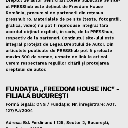
Dreptul de autor pentru articolele publicate pe site-
ul PRESShub este deținut de Freedom House
România, precum și de partenerii din rețeaua
presshub.ro. Materialele de pe site (texte, fotografii,
grafică, video) nu pot fi reproduse integral fără
acordul obținut explicit, în scris, de la PRESShub,
respectiv de la parteneri. Conținutul site-ului este
integral protejat de Legea Dreptului de Autor. Din
articolele publicate de PRESShub pot fi preluate
maxim 500 de semne, urmate de link la articol.
Cerem respectarea regulilor citării și protejarea
dreptului de autor.
FUNDAȚIA „FREEDOM HOUSE INC" -
FILIALA BUCUREȘTI
Formă legală: ONG / Fundație; Nr. înregistrare: AOT.
127/PJ/2004
Adresa: Bd. Ferdinand I 125, Sector 2, București,