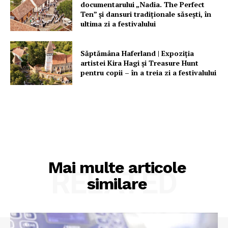
documentarului „Nadia. The Perfect
Ten” şi dansuri tradiţionale săseşti, în
ultima zi a festivalului
Săptămâna Haferland | Expoziţia
artistei Kira Hagi şi Treasure Hunt
pentru copii – în a treia zi a festivalului
Mai multe articole
RELATED
similare