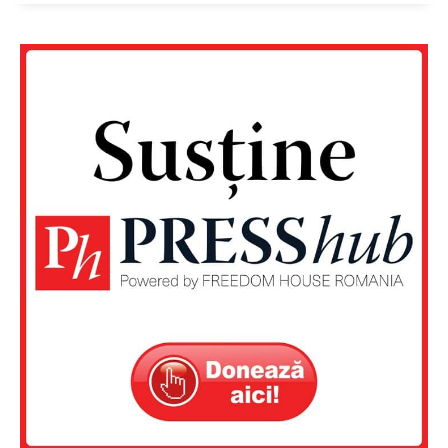
PRESShub
Despre noi / Echipa
Proiecte editoriale
Rețea
Contact