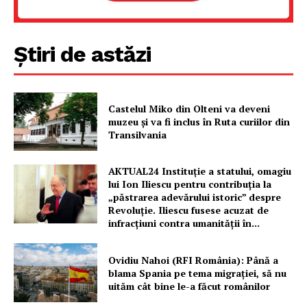
FREEDOM HOUSE ROMÂNIA
Știri de astăzi
PRESShub
Castelul Miko din Olteni va deveni
Despre noi / Echipa
muzeu şi va fi inclus în Ruta curiilor din
Transilvania
Proiecte editoriale
Rețea
AKTUAL24 Instituție a statului, omagiu
Contact
lui Ion Iliescu pentru contribuția la
„păstrarea adevărului istoric” despre
Revoluție. Iliescu fusese acuzat de
infracțiuni contra umanității în...
Ovidiu Nahoi (RFI România): Până a
blama Spania pe tema migrației, să nu
uităm cât bine le-a făcut românilor