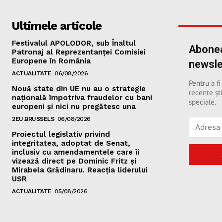
Ultimele articole
Festivalul APOLODOR, sub Înaltul
Abonea
Patronaj al Reprezentanței Comisiei
Europene în România
newsle
ACTUALITATE
06/08/2026
Pentru a fi
Nouă state din UE nu au o strategie
recente ști
națională împotriva fraudelor cu bani
speciale.
europeni și nici nu pregătesc una
2EU.BRUSSELS
06/08/2026
Proiectul legislativ privind
integritatea, adoptat de Senat,
inclusiv cu amendamentele care îi
vizează direct pe Dominic Fritz și
Mirabela Grădinaru. Reacția liderului
USR
ACTUALITATE
05/08/2026