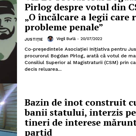
Pîrlog despre votul din 
„O încălcare a legii care 
probleme penale”
Virgil Burlă
-
20/07/2022
JUSTIȚIE
Co-președintele Asociației Inițiativa pentru Just
procurorul Bogdan Pîrlog, arată că votul de mar
Consiliul Superior al Magistraturii (CSM) prin ca
decis reluarea...
Bazin de înot construit c
banii statului, interzis p
tineri de interese mărun
partid