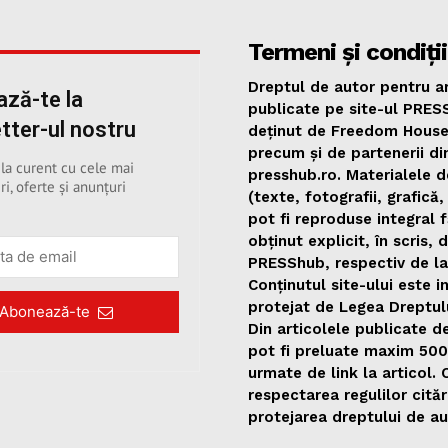
Termeni și condiții
Dreptul de autor pentru ar
ză-te la
publicate pe site-ul PRES
tter-ul nostru
deținut de Freedom Hous
precum și de partenerii di
 la curent cu cele mai
presshub.ro. Materialele d
ri, oferte și anunțuri
(texte, fotografii, grafică,
pot fi reproduse integral 
obținut explicit, în scris, 
PRESShub, respectiv de la
Conținutul site-ului este i
protejat de Legea Dreptul
Abonează-te
Din articolele publicate 
pot fi preluate maxim 50
urmate de link la articol.
respectarea regulilor citări
protejarea dreptului de au