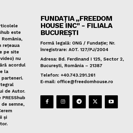
FUNDAȚIA „FREEDOM
HOUSE INC" - FILIALA
ticolele
BUCUREȘTI
Shub este
e România,
Formă legală: ONG / Fundație; Nr.
n rețeaua
înregistrare: AOT. 127/PJ/2004
e pe site
 video) nu
Adresa: Bd. Ferdinand I 125, Sector 2,
fără acordul
București, România – 21387
de la
Telefon: +40.743.291.261
 parteneri.
E-mail: office@freedomhouse.ro
ntegral
ui de Autor.
de PRESShub
0 de semne,
 Cerem
i și
tor.