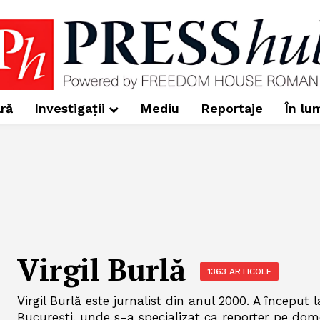
ră
Investigații
Mediu
Reportaje
În lu
Virgil Burlă
1363 ARTICOLE
Virgil Burlă este jurnalist din anul 2000. A început l
București, unde s-a specializat ca reporter pe dome