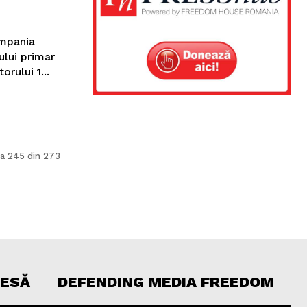
ompania
ului primar
rului 1...
a 245 din 273
RESĂ
DEFENDING MEDIA FREEDOM