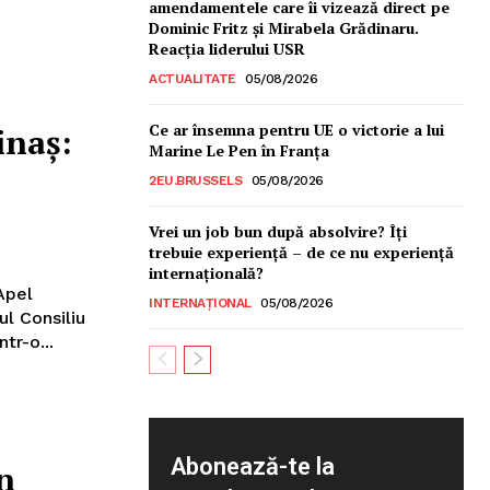
amendamentele care îi vizează direct pe
Dominic Fritz și Mirabela Grădinaru.
Reacția liderului USR
ACTUALITATE
05/08/2026
Ce ar însemna pentru UE o victorie a lui
inaș:
Marine Le Pen în Franța
2EU.BRUSSELS
05/08/2026
Vrei un job bun după absolvire? Îți
trebuie experiență – de ce nu experiență
internațională?
Apel
INTERNAȚIONAL
05/08/2026
ul Consiliu
tr-o...
Abonează-te la
n