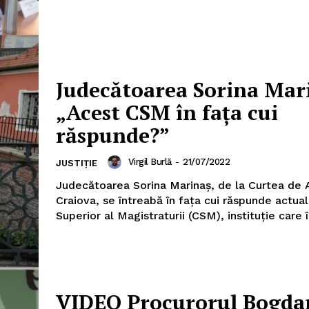
Judecătoarea Sorina Mar
„Acest CSM în fața cui
răspunde?”
PRESShub
Virgil Burlă
-
21/07/2022
JUSTIȚIE
Despre noi / Echipa
Judecătoarea Sorina Marinaș, de la Curtea de 
Proiecte editoriale
Craiova, se întreabă în fața cui răspunde actual
Superior al Magistraturii (CSM), instituție care în
Rețea
Contact
iect
 HOUSE
NIA
VIDEO Procurorul Bogda