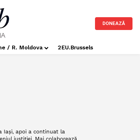
DONEAZĂ
me / R. Moldova
2EU.Brussels
a Iași, apoi a continuat la
niul justiției. Mai colaborează