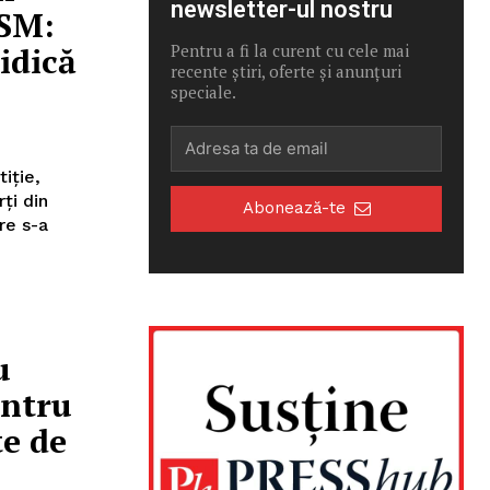
newsletter-ul nostru
CSM:
Pentru a fi la curent cu cele mai
ridică
recente știri, oferte și anunțuri
speciale.
iție,
ți din
Abonează-te
re s-a
u
entru
te de