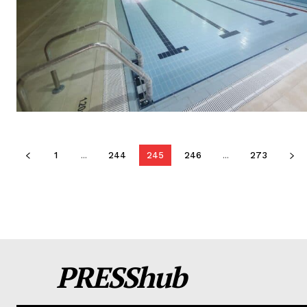
1
...
244
245
246
...
273
PRESShub