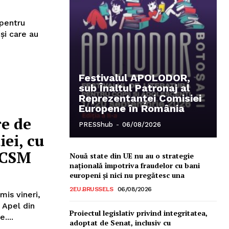
 pentru
 și care au
Festivalul APOLODOR,
sub Înaltul Patronaj al
Reprezentanței Comisiei
Europene în România
re de
PRESShub
-
06/08/2026
iei, cu
 CSM
Nouă state din UE nu au o strategie
națională împotriva fraudelor cu bani
europeni și nici nu pregătesc una
2EU.BRUSSELS
06/08/2026
mis vineri,
e Apel din
Proiectul legislativ privind integritatea,
....
adoptat de Senat, inclusiv cu