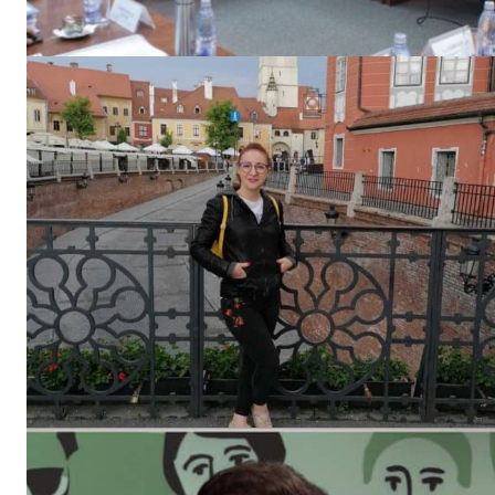
Un pro
FREEDOM
ROMÂ