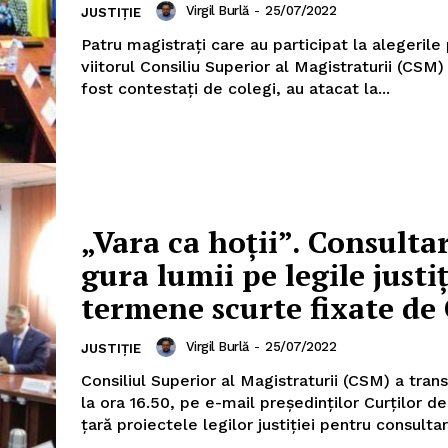
Virgil Burlă
-
25/07/2022
JUSTIȚIE
Patru magistrați care au participat la alegerile
viitorul Consiliu Superior al Magistraturii (CSM)
fost contestați de colegi, au atacat la...
„Vara ca hoții”. Consulta
gura lumii pe legile justiț
termene scurte fixate de
Virgil Burlă
-
25/07/2022
JUSTIȚIE
Consiliul Superior al Magistraturii (CSM) a trans
la ora 16.50, pe e-mail președinților Curților d
țară proiectele legilor justiției pentru consultare