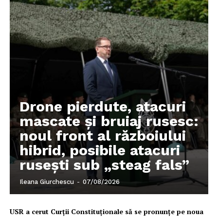
Despre noi / Echipa
Proiecte editoriale
Rețea
Contact
Drone pierdute, atacuri
mascate și bruiaj rusesc:
noul front al războiului
hibrid, posibile atacuri
rusești sub „steag fals”
Ileana Giurchescu
-
07/08/2026
USR a cerut Curții Constituționale să se pronunțe pe noua