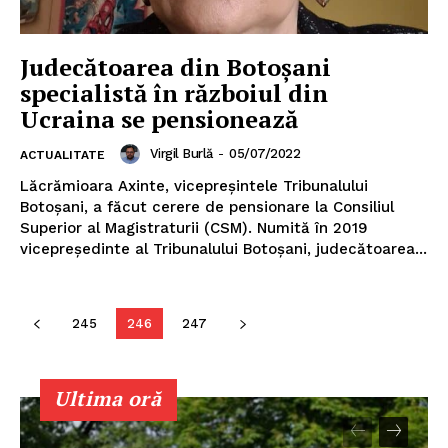
Judecătoarea din Botoșani
specialistă în războiul din
Ucraina se pensionează
Virgil Burlă
-
05/07/2022
ACTUALITATE
Lăcrămioara Axinte, vicepreșintele Tribunalului
Botoșani, a făcut cerere de pensionare la Consiliul
Superior al Magistraturii (CSM). Numită în 2019
vicepreședinte al Tribunalului Botoșani, judecătoarea...
Un proiect
FREEDOM HOUSE ROMÂNIA
245
246
247
Ultima oră
PRESShub