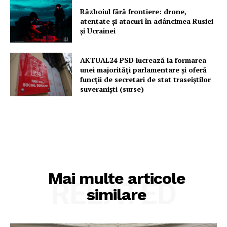
Războiul fără frontiere: drone,
atentate și atacuri în adâncimea Rusiei
și Ucrainei
AKTUAL24 PSD lucrează la formarea
unei majorităţi parlamentare și oferă
funcții de secretari de stat traseiștilor
suveraniști (surse)
Mai multe articole
RELATED
similare