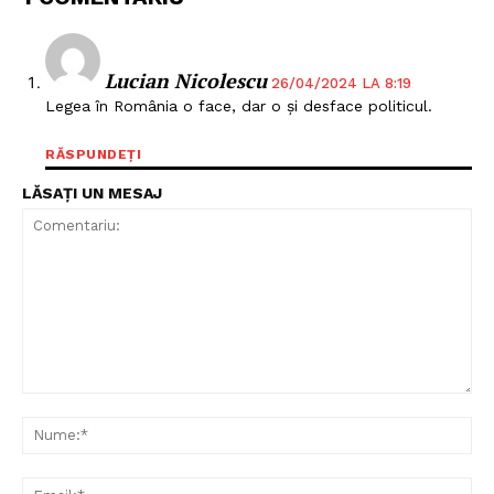
Lucian Nicolescu
26/04/2024 LA 8:19
Legea în România o face, dar o și desface politicul.
RĂSPUNDEȚI
LĂSAȚI UN MESAJ
Comentariu:
Nu
Ema