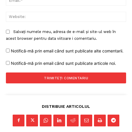
Web
Salvați numele meu, adresa de e-mail și site-ul web în
acest browser pentru data viitoare i comentariu.
Notifică-mă prin email când sunt publicate alte comentarii.
Un proiect
Notifică-mă prin email când sunt publicate articole noi.
FREEDOM HOUSE ROMÂNIA
PRESShub
DISTRIBUIE ARTICOLUL
Despre noi / Echipa
Proiecte editoriale
Rețea