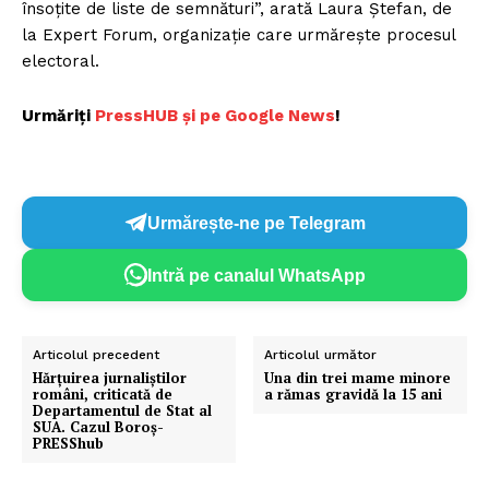
însoțite de liste de semnături”, arată Laura Ștefan, de
la Expert Forum, organizație care urmărește procesul
electoral.
Urmăriți
P
ressHUB și pe Google News
!
Urmărește-ne pe Telegram
Intră pe canalul WhatsApp
Articolul precedent
Articolul următor
Hărțuirea jurnaliștilor
Una din trei mame minore
români, criticată de
a rămas gravidă la 15 ani
Departamentul de Stat al
SUA. Cazul Boroș-
PRESShub