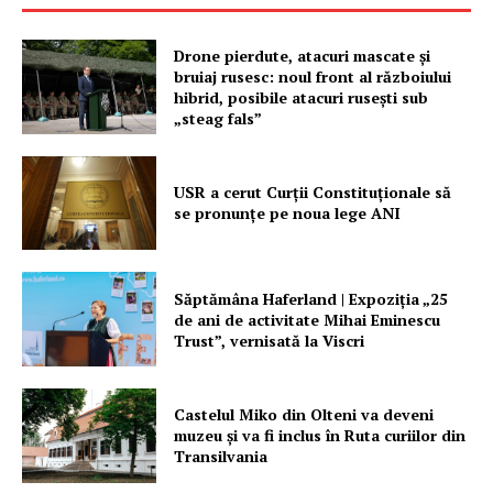
Drone pierdute, atacuri mascate și
bruiaj rusesc: noul front al războiului
hibrid, posibile atacuri rusești sub
„steag fals”
USR a cerut Curții Constituționale să
se pronunțe pe noua lege ANI
Săptămâna Haferland | Expoziţia „25
de ani de activitate Mihai Eminescu
Trust”, vernisată la Viscri
Castelul Miko din Olteni va deveni
muzeu şi va fi inclus în Ruta curiilor din
Transilvania