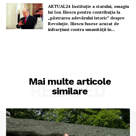
AKTUAL24 Instituție a statului, omagiu
lui Ion Iliescu pentru contribuția la
„păstrarea adevărului istoric” despre
Revoluție. Iliescu fusese acuzat de
infracțiuni contra umanității în...
Mai multe articole
RELATED
similare