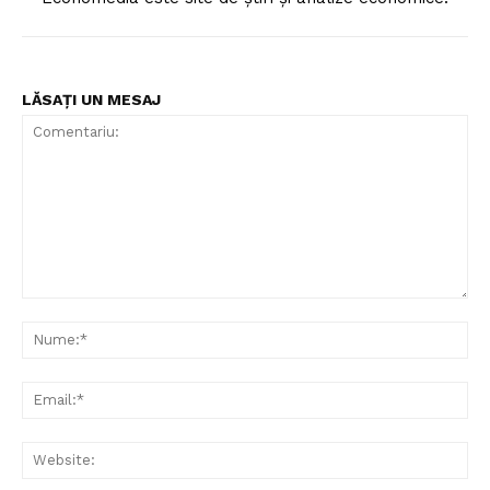
LĂSAȚI UN MESAJ
Comentariu:
Nu
Ema
Web