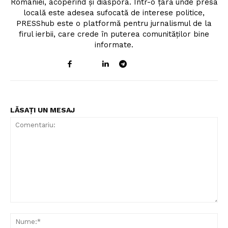
României, acoperind și diaspora. Într-o țară unde presa
locală este adesea sufocată de interese politice,
PRESShub este o platformă pentru jurnalismul de la
firul ierbii, care crede în puterea comunităților bine
informate.
LĂSAȚI UN MESAJ
Comentariu:
Nu