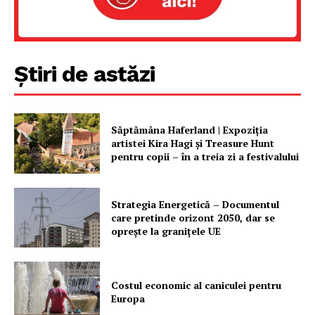
Știri de astăzi
PRESShub
Despre noi / Echipa
Proiecte editoriale
Săptămâna Haferland | Expoziţia
artistei Kira Hagi şi Treasure Hunt
Rețea
pentru copii – în a treia zi a festivalului
Contact
Strategia Energetică – Documentul
care pretinde orizont 2050, dar se
oprește la granițele UE
Costul economic al caniculei pentru
Europa