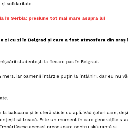
i solidaritate.
ția în Serbia: presiune tot mai mare asupra lui
zi cu zi în Belgrad și care a fost atmosfera din oraș 
mișcării studențești la fiecare pas în Belgrad.
 mers, iar oamenii întârzie puțin la întâlniri, dar eu nu v
ate.
 la balcoane și le oferă sticle cu apă. Văd șoferi care, deși
dențești să treacă. Este un moment în care generațiile s-a
tă, împărtășesc aceeași preocupare pentru siguranță și