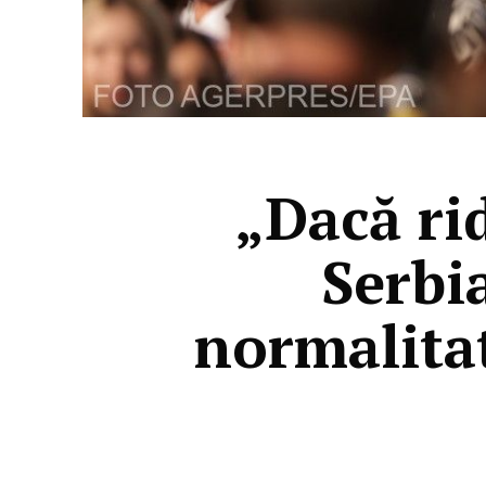
„Dacă rid
Serbia
normalita