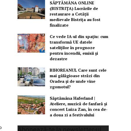
SĂPTĂMÂNA ONLINE
(BISTRIȚA) Lucrările de
restaurare a Cetăţii
medievale Bistriţa au fost
finalizate
Ce vede IA-ul din spațiu: cum
transformă UE datele
sateliților în prognoze
pentru incendii, emisii și
dezastre
BIHOREANUL Care sunt cele
mai gălăgioase străzi din
Oradea și de unde vine
zgomotul?
Săptămâna Haferland |
Ateliere, muzică de fanfară şi
concert Luiza Zan, în cea de-
a doua zi a festivalului
o
Abonează-te la newsletter-ul