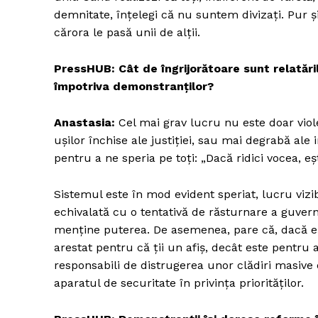
demnitate, înțelegi că nu suntem divizați. Pur 
cărora le pasă unii de alții.
PressHUB:
Cât de îngrijorătoare sunt relatăril
împotriva demonstranților?
Anastasia:
Cel mai grav lucru nu este doar violen
ușilor închise ale justiției, sau mai degrabă ale in
pentru a ne speria pe toți: „Dacă ridici vocea, eș
Sistemul este în mod evident speriat, lucru vizib
echivalată cu o tentativă de răsturnare a guver
menține puterea. De asemenea, pare că, dacă ești 
arestat pentru că ții un afiș, decât este pentru 
responsabili de distrugerea unor clădiri masive d
aparatul de securitate în privința priorităților.