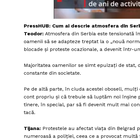
PressHUB:
Cum ai descrie atmosfera din Ser
Un pro
Teodor:
Atmosfera din Serbia este tensionată în
FREEDOM
oamenii să se adapteze treptat la o „nouă normal
ROMÂ
blocade și proteste ocazionale, a devenit într-un 
Majoritatea oamenilor se simt epuizați de stat, d
constante din societate.
Pe de altă parte, în ciuda acestei oboseli, mulți
cont propriu și că trebuie să luptăm noi înșine 
tinere, în special, par să fi devenit mult mai co
tacă.
Tijana:
Protestele au afectat viața din Belgrad p
numeroasă a poliției, ceea ce a provocat multă f