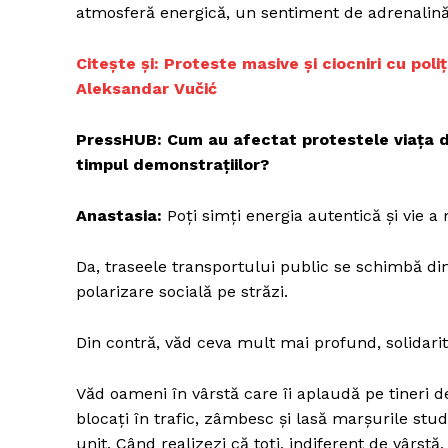
atmosferă energică, un sentiment de adrenalină ș
Citește și: Proteste masive și ciocniri cu poli
Aleksandar Vučić
PressHUB: Cum au afectat protestele viața de 
timpul demonstrațiilor?
Anastasia:
Poți simți energia autentică și vie a 
Da, traseele transportului public se schimbă din
polarizare socială pe străzi.
Din contră, văd ceva mult mai profund, solidarit
Văd oameni în vârstă care îi aplaudă pe tineri de
blocați în trafic, zâmbesc și lasă marșurile stu
unit. Când realizezi că toți, indiferent de vârs