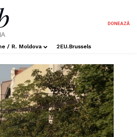
DONEAZĂ
me / R. Moldova
2EU.Brussels