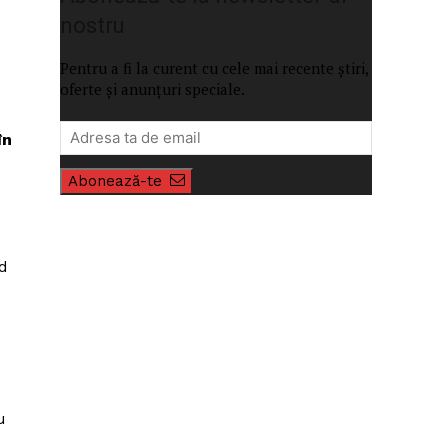
nostru
Pentru a fi la curent cu cele mai recente știri,
oferte și anunțuri speciale.
în
Abonează-te
ăd
u