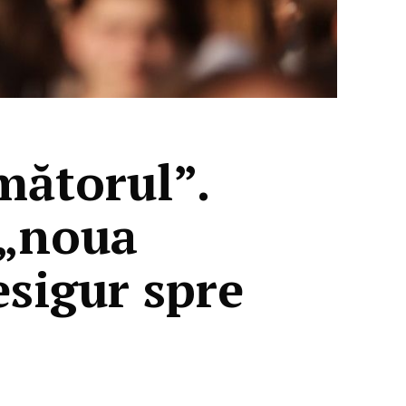
rmătorul”.
i „noua
sigur spre