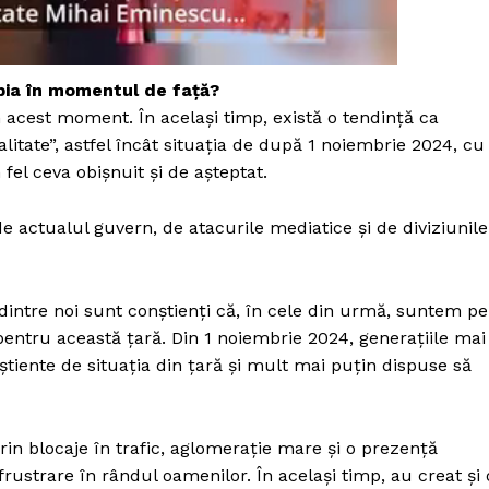
Proiecte editoriale
Rețea
Contact
bia în momentul de față?
iect
 acest moment. În același timp, există o tendință ca
 HOUSE
itate”, astfel încât situația de după 1 noiembrie 2024, cu
NIA
fel ceva obișnuit și de așteptat.
e actualul guvern, de atacurile mediatice și de diviziunile
 dintre noi sunt conștienți că, în cele din urmă, suntem pe
pentru această țară. Din 1 noiembrie 2024, generațiile mai
nștiente de situația din țară și mult mai puțin dispuse să
rin blocaje în trafic, aglomerație mare și o prezență
rustrare în rândul oamenilor. În același timp, au creat și 