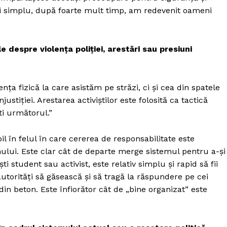
și simplu, după foarte mult timp, am redevenit oameni
e despre violența poliției, arestări sau presiuni
ța fizică la care asistăm pe străzi, ci și cea din spatele
justiției. Arestarea activiștilor este folosită ca tactică
ti următorul.”
il în felul în care cererea de responsabilitate este
nului. Este clar cât de departe merge sistemul pentru a-și
student sau activist, este relativ simplu și rapid să fii
autorități să găsească și să tragă la răspundere pe cei
in beton. Este înfiorător cât de „bine organizat” este