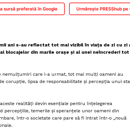
 sursă preferată în Google
Urmărește PRESShub pe
imii ani s-au reflectat tot mai vizibil în viața de zi cu zi 
al blocajelor din marile orașe și al unei neîncrederi tot
de nemulțumiri care i-a urmat, tot mai mulți oameni au
de corupție, lipsa de responsabilitate și percepția unui sta
t aceste realități devin esențiale pentru înțelegerea
d percepțiile, temerile și speranțele unor oameni din
mbare, într-o societate care pare să fi intrat într-o „nouă
onale.