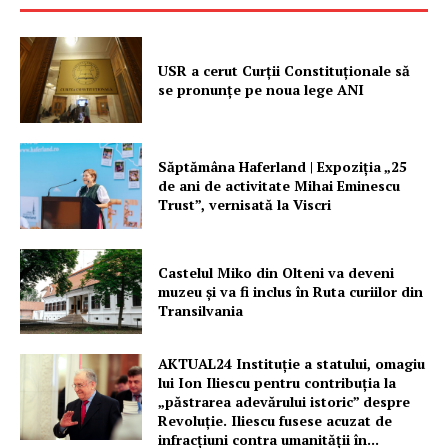
USR a cerut Curții Constituționale să
se pronunțe pe noua lege ANI
Săptămâna Haferland | Expoziţia „25
de ani de activitate Mihai Eminescu
Trust”, vernisată la Viscri
Castelul Miko din Olteni va deveni
muzeu şi va fi inclus în Ruta curiilor din
Transilvania
AKTUAL24 Instituție a statului, omagiu
lui Ion Iliescu pentru contribuția la
„păstrarea adevărului istoric” despre
Revoluție. Iliescu fusese acuzat de
infracțiuni contra umanității în...