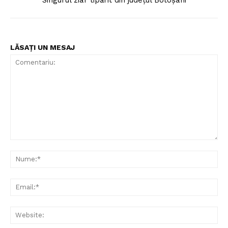
Singurul ziar tipărit din județul Botoșani
LĂSAȚI UN MESAJ
Comentariu:
Nu
Ema
Web