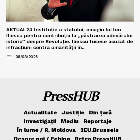
AKTUAL24 Instituție a statului, omagiu lui Ion
Iliescu pentru contribuția la „păstrarea adevărului
istoric” despre Revoluție. Iliescu fusese acuzat de
infracțiuni contra umanității în...
06/08/2026
PressHUB
Actualitate
Justiție
Din țară
Investigații
Mediu
Reportaje
În lume / R. Moldova
2EU.Brussels
Despre noi / Echipa
Rețea PressHUB