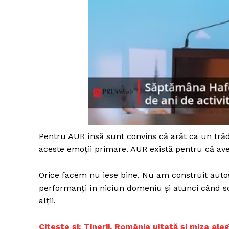
Pentru AUR însă sunt convins că arăt ca un trădă
aceste emoții primare. AUR există pentru că ave
Orice facem nu iese bine. Nu am construit auto
performanți în niciun domeniu și atunci când
alții.
Citește și: Tinerii, România uitată și miza ale