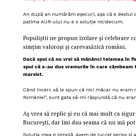
An după an numărăm eșecuri, așa că e destul d
patima AUR-ului nu e o soluție nicidecum.
Un pro
FREEDOM
Populiștii ne propun izolare și celebrare co
ROMÂ
simțim valoroși și carevasăzică români.
Dacă spui că nu vrei să mănânci telemea în fi
spui că s-au dus vremurile în care zâmbeam t
marxist.
Când încerc să le spun că nici măcar nu eram n
României”, sunt gata să-mi răspundă că nu eram
Aș vrea să replic și eu că mai mult ca sigu
București, dar îmi dau seama că nu mă pot
Soluția mea e simplă. Avem de lucrat serios și a