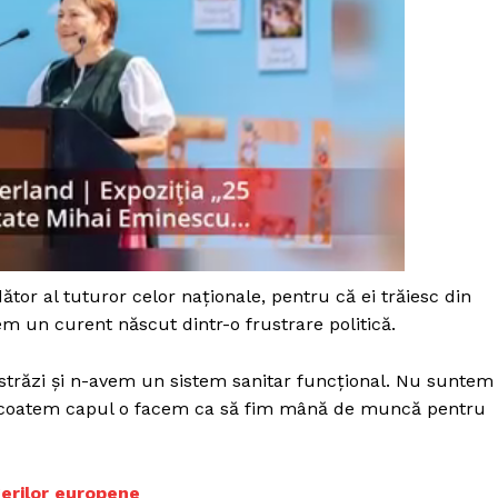
tor al tuturor celor naționale, pentru că ei trăiesc din
m un curent născut dintr-o frustrare politică.
străzi și n-avem un sistem sanitar funcțional. Nu suntem
 scoatem capul o facem ca să fim mână de muncă pentru
PRESShub
Despre noi / Echipa
gerilor europene