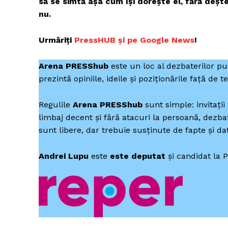
să se simtă așa cum își dorește el, fără dește
nu.
Urmăriți
P
ressHUB și pe Google News
!
Arena
PRESShub
este un loc al dezbaterilor publ
prezintă opiniile, ideile și poziționările față de te
Regulile
Arena PRESShub
sunt simple: invitați
limbaj decent și fără atacuri la persoană, dezb
sunt libere, dar trebuie susținute de fapte și da
Andrei Lupu
este
este deputat
și candidat la 