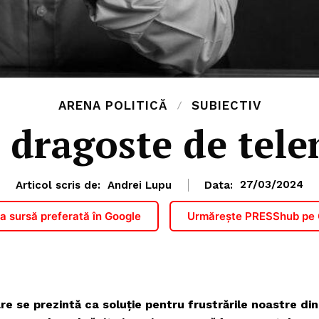
ARENA POLITICĂ
SUBIECTIV
 dragoste de tel
Articol scris de:
Andrei Lupu
Data:
27/03/2024
 sursă preferată în Google
Urmărește PRESShub pe
e se prezintă ca soluție pentru frustrările noastre din