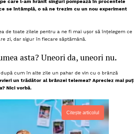
e pe care l-am hrănit singuri pompează în procentele
 ce se întâmplă, o să ne trezim cu un nou experiment
a de toate zilele pentru a ne fi mai ușor să înțelegem ce
re zi, dar sigur în fiecare săptămână.
umea asta? Uneori da, uneori nu.
, după cum în alte zile un pahar de vin cu o brânză
vieri un trădător al brânzei telemea? Apreciez mai puț
a? Nici vorbă.
Citește articolul