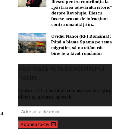
Iliescu pentru contribuția la
„păstrarea adevărului istoric”
despre Revoluție. Iliescu
fusese acuzat de infracțiuni
contra umanității în...
Ovidiu Nahoi (RFI România):
Până a blama Spania pe tema
migrației, să nu uităm cât
bine le-a făcut românilor
Abonează-te la newsletter-ul
nostru
Pentru a fi la curent cu cele mai recente știri,
oferte și anunțuri speciale.
la
Abonează-te