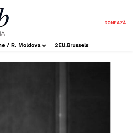
DONEAZĂ
me / R. Moldova
2EU.Brussels