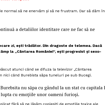
Proiecte editoriale
Rețea
e normal să ne enervăm și să ne frustram. Dar să dăm în
Contact
iect
 HOUSE
ntinuă a detaliilor identitare care ne fac să ne
NIA
ecare zi, ești trădător. Din dragoste de telemea. Dacă
âmp la „Cântarea României”, ești progresist și sexo-
ăscut atunci când se difuza la televizor „Cântarea
 nici când Burebista săpa tuneluri pe sub Bucegi.
r Burebsita nu săpa cu gândul la un stat cu capitala 
 lupta cu emoțiile unor oameni furioși.
plicat fără să ne lăsăm copleșiți de emoțiile toxice ale