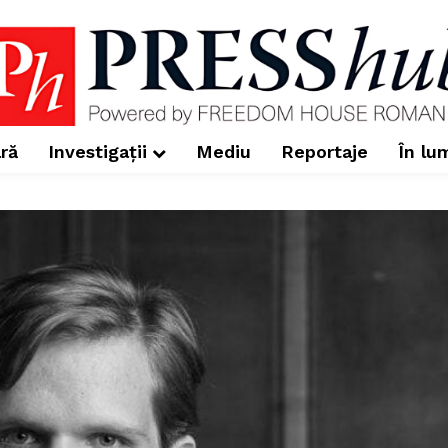
ră
Investigații
Mediu
Reportaje
În lu