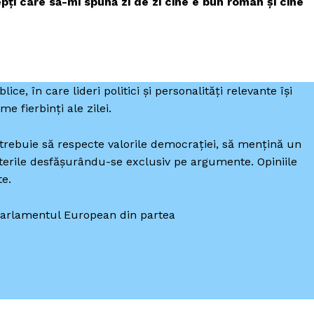
pți care să-mi spună zi de zi cine e bun român și cine
ice, în care lideri politici și personalități relevante își
me fierbinți ale zilei.
i trebuie să respecte valorile democrației, să mențină un
aterile desfășurându-se exclusiv pe argumente. Opiniile
te.
Parlamentul European din partea