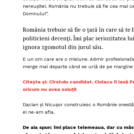
nereușitei. România nu trebuie să fie cea mai c
Domnului”.
România trebuie să fie o țară în care să te b
politicieni decenți. Îmi plac seriozitatea l
ignora zgomotul din jurul său.
E un om care are o misiune. Admir profesionalis
merge mai departe când se urlă de pe margine c
Citește și: Cîrstoiu candidat. Ciolacu îi lasă
oricum nu avea soluții
Dacian și Nicușor construiesc o Românie onestă l
ei ne-am afla.
De aia spun: îmi place telemeaua, dar cu măs