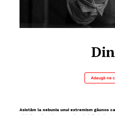
Din
Adaugă-ne ca
Asistăm la nebunia unui extremism găunos car