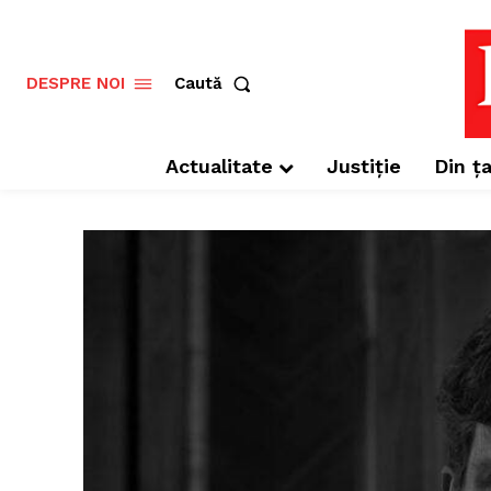
Caută
DESPRE NOI
Actualitate
Justiție
Din ța