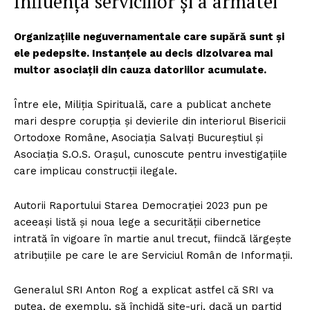
Influența serviciilor și a armatei
Organizațiile neguvernamentale care supără sunt și
ele pedepsite. Instanțele au decis dizolvarea mai
multor asociații din cauza datoriilor acumulate.
Între ele, Miliția Spirituală, care a publicat anchete
mari despre corupția și devierile din interiorul Bisericii
Ortodoxe Române, Asociația Salvați Bucureștiul și
Asociația S.O.S. Orașul, cunoscute pentru investigațiile
care implicau construcții ilegale.
Autorii Raportului Starea Democrației 2023 pun pe
aceeași listă și noua lege a securității cibernetice
intrată în vigoare în martie anul trecut, fiindcă lărgește
atribuțiile pe care le are Serviciul Român de Informații.
Generalul SRI Anton Rog a explicat astfel că SRI va
putea, de exemplu, să închidă site-uri, dacă un partid