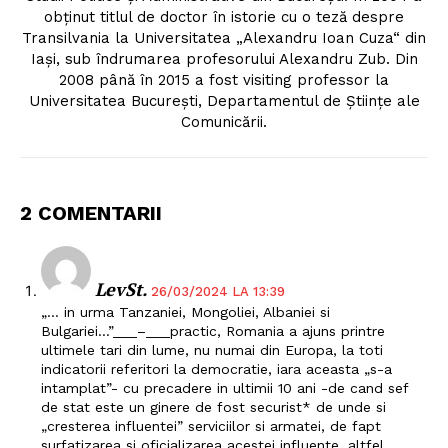
obţinut titlul de doctor în istorie cu o teză despre
Transilvania la Universitatea „Alexandru Ioan Cuza“ din
Iaşi, sub îndrumarea profesorului Alexandru Zub. Din
2008 până în 2015 a fost visiting professor la
Universitatea Bucureşti, Departamentul de Ştiinţe ale
Comunicării.
2 COMENTARII
LevSt.
26/03/2024 LA 13:39
„… in urma Tanzaniei, Mongoliei, Albaniei si
Bulgariei…”___–___practic, Romania a ajuns printre
ultimele tari din lume, nu numai din Europa, la toti
indicatorii referitori la democratie, iara aceasta „s-a
intamplat”- cu precadere in ultimii 10 ani -de cand sef
de stat este un ginere de fost securist* de unde si
„cresterea influentei” serviciilor si armatei, de fapt
surfatizarea si oficializarea acestei influente, altfel,