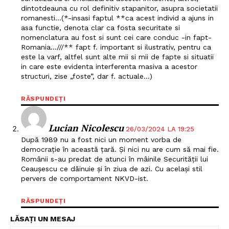
dintotdeauna cu rol definitiv stapanitor, asupra societatii
romanesti…(*-insasi faptul **ca acest individ a ajuns in
asa functie, denota clar ca fosta securitate si
nomenclatura au fost si sunt cei care conduc -in fapt-
Romania…///** fapt f. important si ilustrativ, pentru ca
este la varf, altfel sunt alte mii si mii de fapte si situatii
in care este evidenta interferenta masiva a acestor
structuri, zise „foste”, dar f. actuale…)
RĂSPUNDEȚI
Lucian Nicolescu
26/03/2024 LA 19:25
După 1989 nu a fost nici un moment vorba de
democrație în această țară. Și nici nu are cum să mai fie.
Românii s-au predat de atunci în mâinile Securității lui
Ceaușescu ce dăinuie și în ziua de azi. Cu același stil
pervers de comportament NKVD-ist.
RĂSPUNDEȚI
LĂSAȚI UN MESAJ