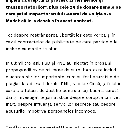
împiedica dreptul la protest al fermierilor și
transportatorilor”, plus cele 24 de dosare penale pe
care șeful Inspectoratului General de Poliție s-a
lăudat că le-a deschis în acest context.
Tot despre restrângerea libertăților este vorba și în
cazul contractelor de publicitate pe care partidele le
încheie cu marile trusturi.
În ultimii trei ani, PSD și PNL au injectat în presă și
propagandă 52 de milioane de euro, bani care includ
eludarea știrilor importante, cum au fost acuzațiile de
plagiat la adresa liderului PNL, Nicolae Ciucă, și felul în
care s-a folosit de Justiție pentru a ieși basma curată,
dar și investigațiile jurnalistice despre corupția la nivel
înalt, despre influența serviciilor secrete sau despre
abuzurile împotriva persoanelor incomode.