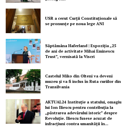
USR a cerut Curții Constituționale să
se pronunțe pe noua lege ANI
Săptămâna Haferland | Expoziţia „25
de ani de activitate Mihai Eminescu
Trust”, vernisată la Viscri
Castelul Miko din Olteni va deveni
muzeu şi va fi inclus în Ruta curiilor din
Transilvania
AKTUAL24 Instituție a statului, omagiu
lui Ion Iliescu pentru contribuția la
„păstrarea adevărului istoric” despre
Revoluție. Iliescu fusese acuzat de
infracțiuni contra umanității în...