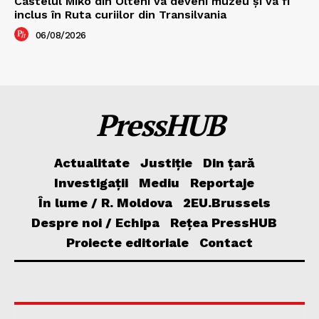
Castelul Miko din Olteni va deveni muzeu şi va fi
inclus în Ruta curiilor din Transilvania
06/08/2026
PressHUB
Actualitate
Justiție
Din țară
Investigații
Mediu
Reportaje
În lume / R. Moldova
2EU.Brussels
Despre noi / Echipa
Rețea PressHUB
Proiecte editoriale
Contact