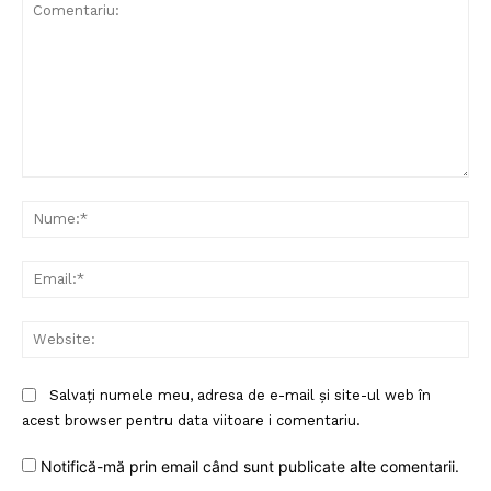
Un proiect
FREEDOM HOUSE ROMÂNIA
Comentariu:
Nu
PRESShub
Ema
Despre noi / Echipa
Web
Proiecte editoriale
Rețea
Salvați numele meu, adresa de e-mail și site-ul web în
Contact
acest browser pentru data viitoare i comentariu.
Notifică-mă prin email când sunt publicate alte comentarii.