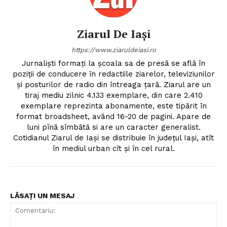
Ziarul De Iași
https://www.ziaruldeiasi.ro
Jurnalişti formaţi la şcoala sa de presă se află în
poziţii de conducere în redactiile ziarelor, televiziunilor
şi posturilor de radio din întreaga ţară. Ziarul are un
tiraj mediu zilnic 4.133 exemplare, din care 2.410
exemplare reprezinta abonamente, este tipărit în
format broadsheet, având 16-20 de pagini. Apare de
luni pînă sîmbătă si are un caracter generalist.
Cotidianul Ziarul de Iaşi se distribuie în judeţul Iaşi, atît
în mediul urban cît şi în cel rural.
LĂSAȚI UN MESAJ