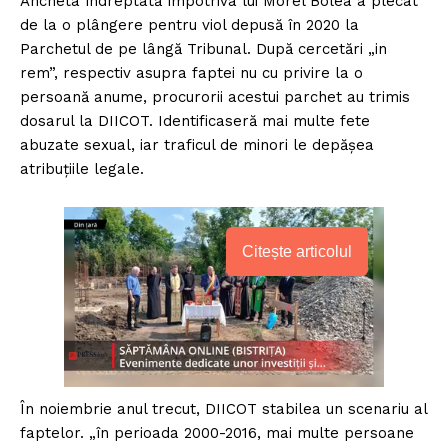
Ancheta îndreptată împotriva lui Morel Bolea a plecat
de la o plângere pentru viol depusă în 2020 la
Parchetul de pe lângă Tribunal. După cercetări „in
rem”, respectiv asupra faptei nu cu privire la o
persoană anume, procurorii acestui parchet au trimis
dosarul la DIICOT. Identificaseră mai multe fete
abuzate sexual, iar traficul de minori le depășea
atribuțiile legale.
Citește articolul
În noiembrie anul trecut, DIICOT stabilea un scenariu al
faptelor. „în perioada 2000-2016, mai multe persoane