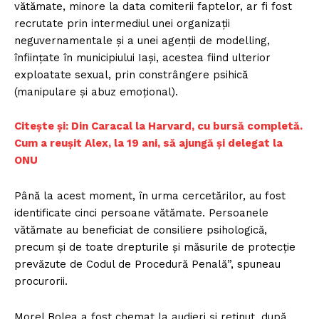
vătămate, minore la data comiterii faptelor, ar fi fost
recrutate prin intermediul unei organizații
neguvernamentale și a unei agenții de modelling,
înființate în municipiului Iași, acestea fiind ulterior
exploatate sexual, prin constrângere psihică
(manipulare și abuz emoțional).
Citește și: Din Caracal la Harvard, cu bursă completă.
Cum a reușit Alex, la 19 ani, să ajungă și delegat la
ONU
Până la acest moment, în urma cercetărilor, au fost
identificate cinci persoane vătămate. Persoanele
vătămate au beneficiat de consiliere psihologică,
precum și de toate drepturile și măsurile de protecție
prevăzute de Codul de Procedură Penală”, spuneau
procurorii.
Morel Bolea a fost chemat la audieri și reținut, după