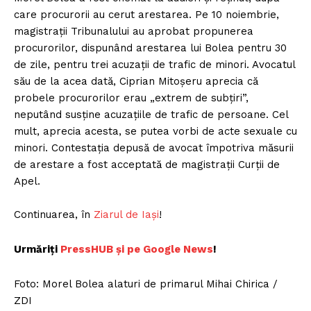
care procurorii au cerut arestarea. Pe 10 noiembrie,
magistrații Tribunalului au aprobat propunerea
procurorilor, dispunând arestarea lui Bolea pentru 30
de zile, pentru trei acuzații de trafic de minori. Avocatul
său de la acea dată, Ciprian Mitoșeru aprecia că
probele procurorilor erau „extrem de subțiri”,
neputând susține acuzațiile de trafic de persoane. Cel
mult, aprecia acesta, se putea vorbi de acte sexuale cu
minori. Contestația depusă de avocat împotriva măsurii
de arestare a fost acceptată de magistrații Curții de
Apel.
Continuarea, în
Ziarul de Iași
!
Urmăriți
P
ressHUB și pe Google News
!
Foto: Morel Bolea alaturi de primarul Mihai Chirica /
ZDI