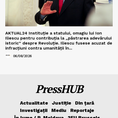
AKTUAL24 Instituție a statului, omagiu lui Ion
Iliescu pentru contribuția la „păstrarea adevărului
istoric” despre Revoluție. Iliescu fusese acuzat de
infracțiuni contra umanității în...
06/08/2026
PressHUB
Actualitate
Justiție
Din țară
Investigații
Mediu
Reportaje
În lume / R. Moldova
2EU.Brussels