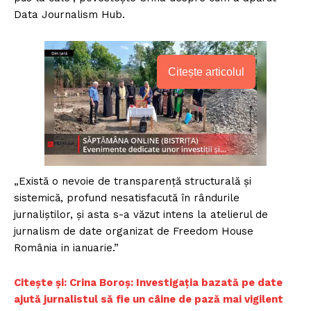
Data Journalism Hub.
Citește articolul
„Există o nevoie de transparență structurală și
sistemică, profund nesatisfacută în rândurile
jurnaliștilor, și asta s-a văzut intens la atelierul de
jurnalism de date organizat de Freedom House
România in ianuarie.”
Citește și: Crina Boroș: Investigația bazată pe date
ajută jurnalistul să fie un câine de pază mai vigilent