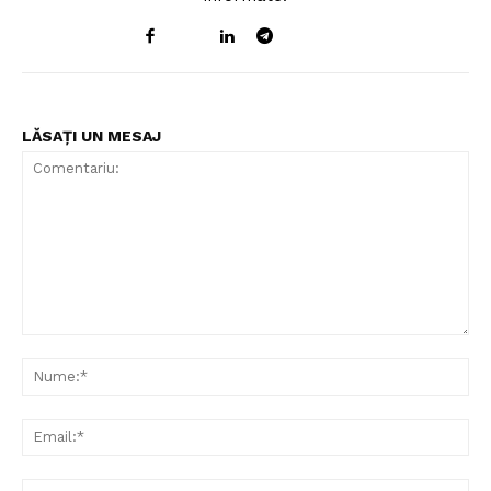
LĂSAȚI UN MESAJ
Comentariu:
Nu
Ema
Web