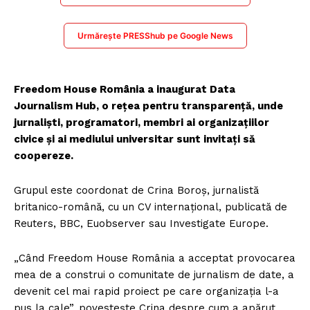
Urmărește PRESShub pe Google News
Freedom House România a inaugurat Data
Journalism Hub, o rețea pentru transparenţă, unde
jurnalişti, programatori, membri ai organizațiilor
civice și ai mediului universitar sunt invitaţi să
coopereze.
Grupul este coordonat de Crina Boroș, jurnalistă
britanico-română, cu un CV internațional, publicată de
Reuters, BBC, Euobserver sau Investigate Europe.
„Când Freedom House România a acceptat provocarea
mea de a construi o comunitate de jurnalism de date, a
devenit cel mai rapid proiect pe care organizația l-a
pus la cale”, povesteşte Crina despre cum a apărut