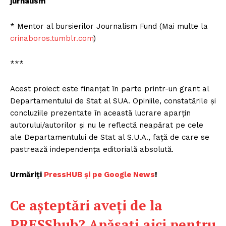
jurnalism
* Mentor al bursierilor Journalism Fund (Mai multe la
crinaboros.tumblr.com
)
***
Acest proiect este finanțat în parte printr-un grant al
Departamentului de Stat al SUA. Opiniile, constatările şi
concluziile prezentate în această lucrare aparțin
autorului/autorilor şi nu le reflectă neapărat pe cele
ale Departamentului de Stat al S.U.A., față de care se
pastrează independența editorială absolută.
Urmăriți
P
ressHUB și pe Google News
!
Ce așteptări aveți de la
PRESShub?
Apăsați aici pentru