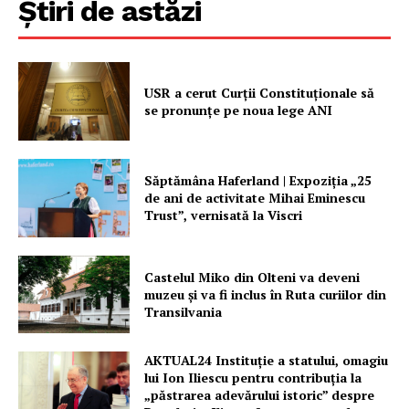
Știri de astăzi
USR a cerut Curții Constituționale să
se pronunțe pe noua lege ANI
Săptămâna Haferland | Expoziţia „25
de ani de activitate Mihai Eminescu
Trust”, vernisată la Viscri
Castelul Miko din Olteni va deveni
muzeu şi va fi inclus în Ruta curiilor din
Transilvania
AKTUAL24 Instituție a statului, omagiu
lui Ion Iliescu pentru contribuția la
„păstrarea adevărului istoric” despre