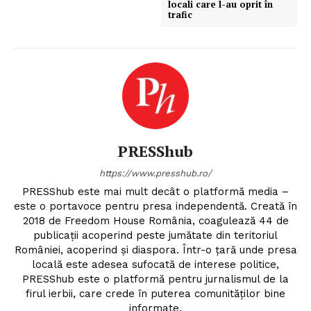
locali care l-au oprit în
trafic
PRESShub
Despre noi / Echipa
Proiecte editoriale
Rețea
PRESShub
Contact
https://www.presshub.ro/
PRESShub este mai mult decât o platformă media –
este o portavoce pentru presa independentă. Creată în
2018 de Freedom House România, coagulează 44 de
publicații acoperind peste jumătate din teritoriul
României, acoperind și diaspora. Într-o țară unde presa
locală este adesea sufocată de interese politice,
PRESShub este o platformă pentru jurnalismul de la
firul ierbii, care crede în puterea comunităților bine
informate.