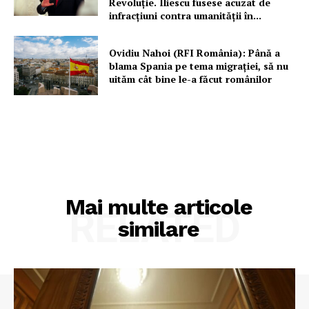
Revoluție. Iliescu fusese acuzat de
infracțiuni contra umanității în...
Ovidiu Nahoi (RFI România): Până a
blama Spania pe tema migrației, să nu
uităm cât bine le-a făcut românilor
Mai multe articole
RELATED
similare