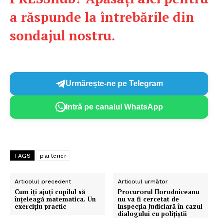
a răspunde la întrebările din
sondajul nostru.
Urmărește-ne pe Telegram
Intră pe canalul WhatsApp
TAGS
partener
Articolul precedent
Articolul următor
Cum îți ajuți copilul să
Procurorul Horodniceanu
Un proiect
înțeleagă matematica. Un
nu va fi cercetat de
exercițiu practic
Inspecția Judiciară în cazul
FREEDOM HOUSE ROMÂNIA
dialogului cu polițiștii