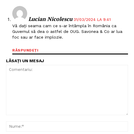
Lucian Nicolescu
31/03/2024 LA 9:41
Vă dați seama cam ce s-ar întâmpla în România ca
Guvernul să dea o astfel de OUG. Savonea & Co ar lua
foc sau ar face implozie.
RĂSPUNDEȚI
LĂSAȚI UN MESAJ
Comentariu:
Nu
Un proiect