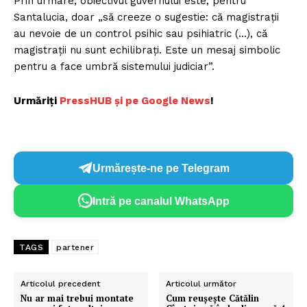
Prin urmare, obiectivul guvernului este, pentru
Santalucia, doar „să creeze o sugestie: că magistrații
au nevoie de un control psihic sau psihiatric (…), că
magistrații nu sunt echilibrați. Este un mesaj simbolic
pentru a face umbră sistemului judiciar”.
Urmăriți
P
ressHUB și pe Google News
!
Urmărește-ne pe Telegram
Intră pe canalul WhatsApp
TAGS
partener
Articolul precedent
Articolul următor
Nu ar mai trebui montate
Cum reușește Cătălin