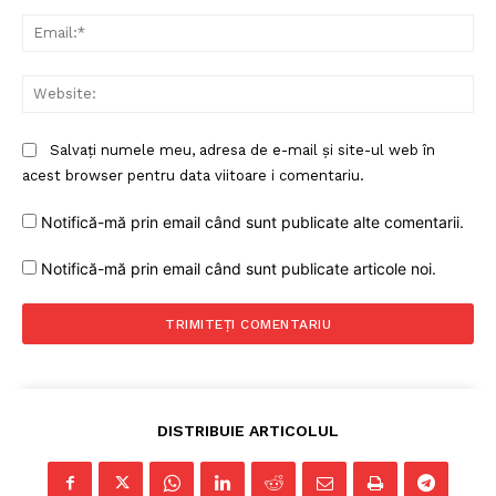
FREEDOM HOUSE ROMÂNIA
Ema
Web
PRESShub
Salvați numele meu, adresa de e-mail și site-ul web în
acest browser pentru data viitoare i comentariu.
Despre noi / Echipa
Proiecte editoriale
Notifică-mă prin email când sunt publicate alte comentarii.
Rețea
Notifică-mă prin email când sunt publicate articole noi.
Contact
DISTRIBUIE ARTICOLUL