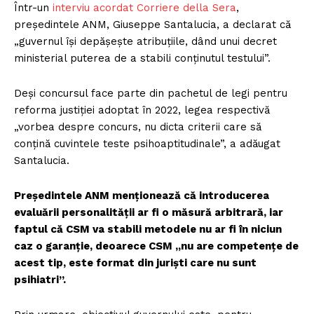
Într-un
interviu acordat C
o
rriere della Sera
,
președintele ANM, Giuseppe Santalucia, a declarat că
„guvernul își depășește atribuțiile, dând unui decret
ministerial puterea de a stabili conținutul testului”.
Deși concursul face parte din pachetul de legi pentru
reforma justiției adoptat în 2022, legea respectivă
„vorbea despre concurs, nu dicta criterii care să
conțină cuvintele teste psihoaptitudinale”, a adăugat
Santalucia.
Președintele ANM menționează că introducerea
evaluării personalității ar fi o măsură arbitrară, iar
faptul că CSM va stabili metodele nu ar fi în niciun
caz o garanție, deoarece CSM „nu are competențe de
acest tip, este format din juriști care nu sunt
psihiatri”.