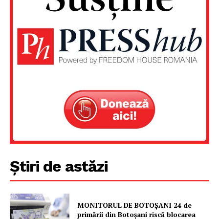
Un proiect
FREEDOM HOUSE ROMÂNIA
PRESShub
Despre noi / Echipa
Proiecte editoriale
Știri de astăzi
Rețea
Contact
MONITORUL DE BOTOȘANI 24 de
primării din Botoșani riscă blocarea