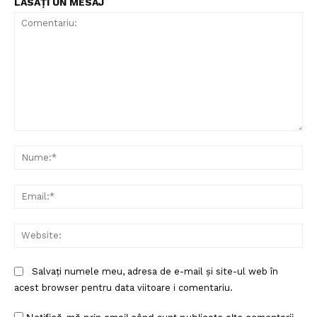
LĂSAȚI UN MESAJ
Comentariu:
Nu
Ema
Web
Salvați numele meu, adresa de e-mail și site-ul web în
acest browser pentru data viitoare i comentariu.