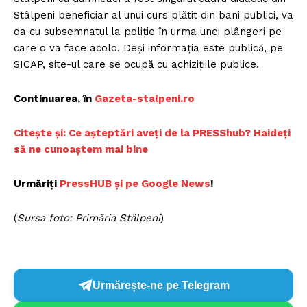
Stâlpeni beneficiar al unui curs plătit din bani publici, va
da cu subsemnatul la poliție în urma unei plângeri pe
care o va face acolo. Deși informația este publică, pe
SICAP, site-ul care se ocupă cu achizițiile publice.
Continuarea, în
Gazeta-stalpeni.ro
Citește și: Ce
așteptări aveți de la PRESShub? Haideți
să ne cunoaștem mai bine
Urmăriți
P
ressHUB și pe Google News
!
(
Sursa foto: Primăria Stâlpeni
)
Urmărește-ne pe Telegram