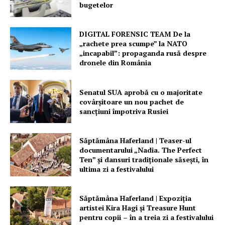
bugetelor
DIGITAL FORENSIC TEAM De la
„rachete prea scumpe” la NATO
„incapabil”: propaganda rusă despre
dronele din România
Senatul SUA aprobă cu o majoritate
covârșitoare un nou pachet de
sancțiuni împotriva Rusiei
Săptămâna Haferland | Teaser-ul
documentarului „Nadia. The Perfect
Ten” şi dansuri tradiţionale săseşti, în
ultima zi a festivalului
Săptămâna Haferland | Expoziţia
artistei Kira Hagi şi Treasure Hunt
pentru copii – în a treia zi a festivalului