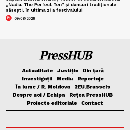
„Nadia. The Perfect Ten” şi dansuri tradiţionale
săseşti, în ultima zi a festivalului
09/08/2026
PressHUB
Actualitate
Justiție
Din țară
Investigații
Mediu
Reportaje
În lume / R. Moldova
2EU.Brussels
Despre noi / Echipa
Rețea PressHUB
Proiecte editoriale
Contact