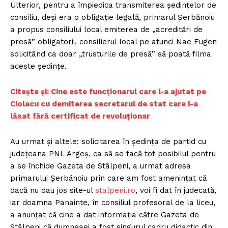
Ulterior, pentru a împiedica transmiterea ședințelor de
consiliu, deși era o obligație legală, primarul Șerbănoiu
a propus consiliului local emiterea de „acreditări de
presă” obligatorii, consilierul local pe atunci Nae Eugen
solicitând ca doar „trusturile de presă” să poată filma
aceste ședințe.
C
itește și: Cine este funcționarul care l-a ajutat pe
Ciolacu cu demiterea secretarul de stat care l-a
lăsat fără certificat de revoluționar
Au urmat și altele: solicitarea în ședința de partid cu
județeana PNL Argeș, ca să se facă tot posibilul pentru
a se închide Gazeta de Stâlpeni, a urmat adresa
primarului Șerbănoiu prin care am fost amenințat că
dacă nu dau jos site-ul
stalpeni.ro
, voi fi dat în judecată,
iar doamna Panainte, în consiliul profesoral de la liceu,
a anunțat că cine a dat informația către Gazeta de
Stâlpeni că dumneaei a fost singurul cadru didactic din