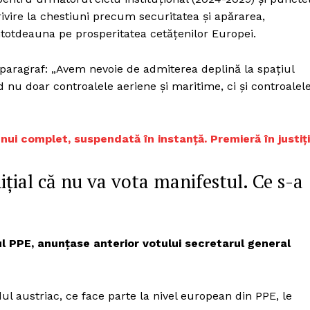
vire la chestiuni precum securitatea și apărarea,
ntotdeauna pe prosperitatea cetățenilor Europei.
paragraf: „Avem nevoie de admiterea deplină la spațiul
nu doar controalele aeriene și maritime, ci și controalel
unui complet, suspendată în instanță. Premieră în justiț
ițial că nu va vota manifestul. Ce s-a
l PPE, anunțase anterior votului secretarul general
idul austriac, ce face parte la nivel european din PPE, le