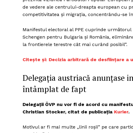
de vedere ale centrului-dreapta european cu pri
competitivitatea și migrația, concentrându-se î
Manifestul electoral al PPE cuprinde următorul 
Schengen pentru Bulgaria și România, eliminând 
la frontierele terestre cât mai curând posibil”.
Citește și: Decizia arbitrară de desființare a 
Delegația austriacă anunțase in
întâmplat de fapt
Delegaţii ÖVP nu vor fi de acord cu manifestu
Christian Stocker, citat de publicaţia
Kurier
.
Motivul ar fi mai multe „linii roşii” pe care part