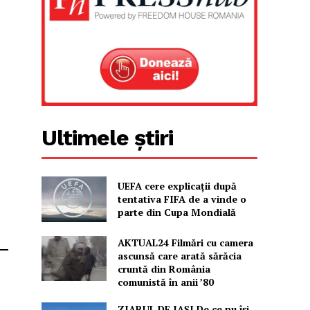
Ultimele știri
UEFA cere explicații după
tentativa FIFA de a vinde o
parte din Cupa Mondială
AKTUAL24 Filmări cu camera
ascunsă care arată sărăcia
cruntă din România
comunistă în anii ’80
ZIARUL DE IAȘI De ce nu își