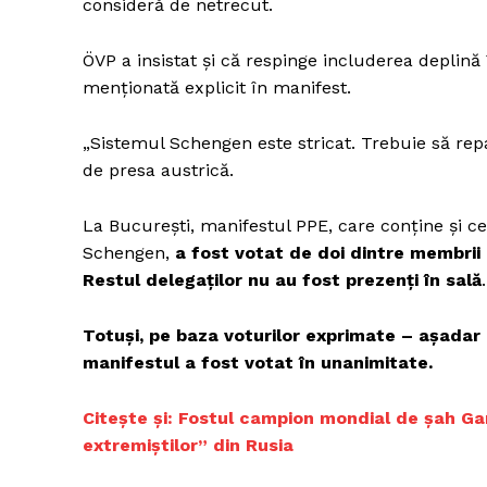
consideră de netrecut.
ÖVP a insistat și că respinge includerea deplină
menționată explicit în manifest.
„Sistemul Schengen este stricat. Trebuie să repa
de presa austrică.
La București, manifestul PPE, care conține și c
Schengen,
a fost votat de doi dintre membrii 
Restul delegaților nu au fost prezenți în sală
.
Totuși, pe baza voturilor exprimate – așadar d
manifestul a fost votat în unanimitate.
Citește și: Fostul campion mondial de şah Garr
extremiştilor” din Rusia