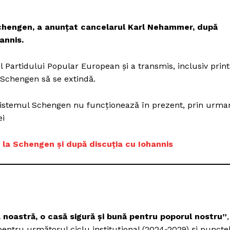
Proiecte editoriale
Rețea
Schengen, a anunțat cancelarul Karl Nehammer, după
Contact
annis.
iect
 HOUSE
artidului Popular European și a transmis, inclusiv print
NIA
Schengen să se extindă.
 sistemul Schengen nu funcționează în prezent, prin urma
ei
i la Schengen și după discuția cu Iohannis
a noastră, o casă sigură și bună pentru poporul nostru”
,
entru următorul ciclu instituțional (2024-2029) și puncte