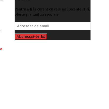
Pentru a fi la curent cu cele mai recente știri,
oferte și anunțuri speciale.
e
Abonează-te
ie