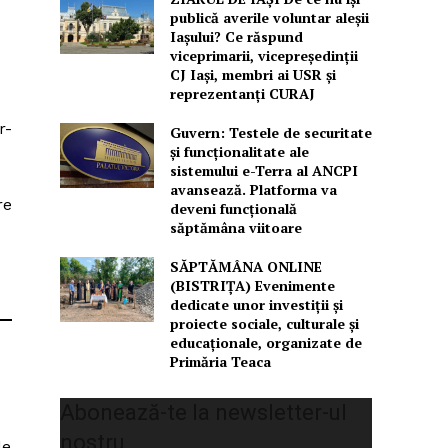
publică averile voluntar aleșii
Iașului? Ce răspund
viceprimarii, vicepreședinții
CJ Iași, membri ai USR și
reprezentanți CURAJ
r-
Guvern: Testele de securitate
și funcționalitate ale
sistemului e-Terra al ANCPI
avansează. Platforma va
re
deveni funcțională
săptămâna viitoare
SĂPTĂMÂNA ONLINE
(BISTRIȚA) Evenimente
dedicate unor investiții și
proiecte sociale, culturale și
educaționale, organizate de
Primăria Teaca
Abonează-te la newsletter-ul
nostru
le