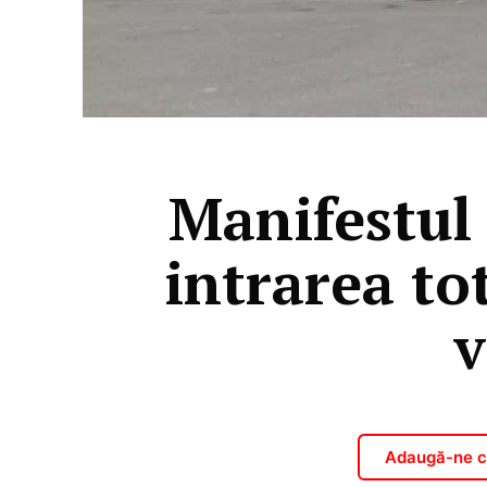
Manifestul 
intrarea to
v
Adaugă-ne ca