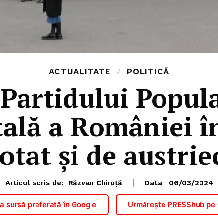
ACTUALITATE
POLITICĂ
Partidului Popula
tală a României 
otat și de austrie
Articol scris de:
Răzvan Chiruță
Data:
06/03/2024
 sursă preferată în Google
Urmărește PRESShub pe