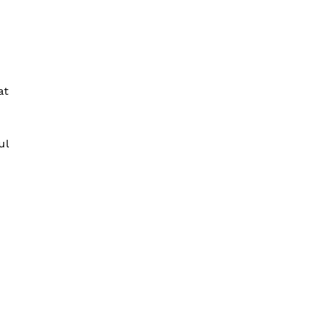
at
ul