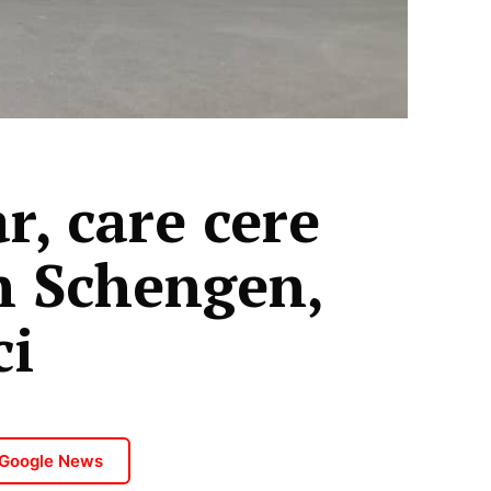
r, care cere
în Schengen,
ci
 Google News