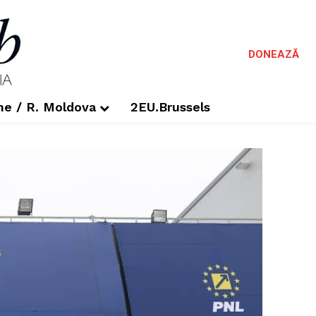
DONEAZĂ
me / R. Moldova
2EU.Brussels