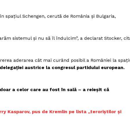
 în spaţiul Schengen, cerută de România şi Bulgaria,
răm sistemul şi nu să îl îndulcim”, a declarat Stocker, cit
ererea aderarea cât mai curând posibil a României la spați
delegației austrice la congresul partidului european.
oar a celor care au fost în sală – a reieșit că
y Kasparov, pus de Kremlin pe lista „teroriştilor şi