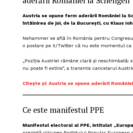
aderării României la Schengen
Austria se opune ferm aderării României la 
întâlnirea de joi, de la București, cu Klaus Ioh
Un pro
FREEDOM
Nehammer se află în România pentru Congresul P
ROMÂ
o postare pe X/Twitter că nu este momentul ca 
„Poziția Austriei rămâne clară și neschimbată:
nu poate fi extins”, a transmis cancelarul Austri
Citește și: Austria se opune aderării Românie
Ce este manifestul PPE
Manifestul electoral al PPE, intitulat „Europ
prezintă viziunea Partidului Popular European p