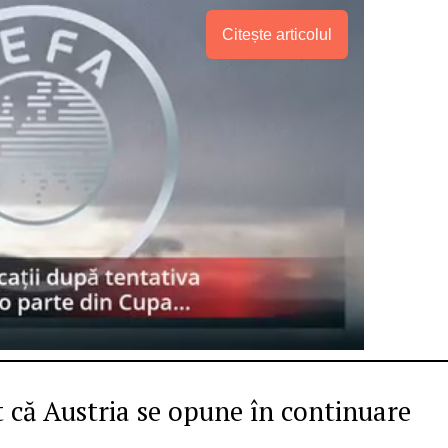
Citește articolul
PRESShub
ă Austria se opune în continuare
Despre noi / Echipa