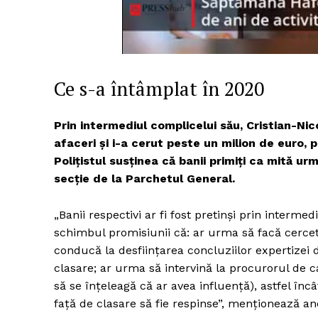
Un pro
FREEDOM
Ce s-a întâmplat în 2020
ROMÂ
Prin intermediul complicelui său, Cristian-Nico
afaceri şi i-a cerut peste un milion de euro, 
Poliţistul susţinea că banii primiţi ca mită u
secţie de la Parchetul General.
„Banii respectivi ar fi fost pretinşi prin intermedi
schimbul promisiunii că: ar urma să facă cercet
conducă la desfiinţarea concluziilor expertizei 
clasare; ar urma să intervină la procurorul de c
să se înţeleagă că ar avea influenţă), astfel încâ
faţă de clasare să fie respinse”, menţionează anc