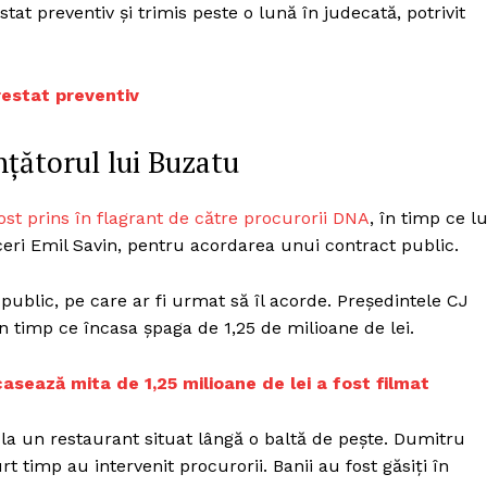
tat preventiv şi trimis peste o lună în judecată, potrivit
restat preventiv
nțătorul lui Buzatu
ost prins în flagrant de către procurorii DNA
, în timp ce l
ceri Emil Savin, pentru acordarea unui contract public.
public, pe care ar fi urmat să îl acorde. Președintele CJ
 în timp ce încasa șpaga de 1,25 de milioane de lei.
sează mita de 1,25 milioane de lei a fost filmat
 la un restaurant situat lângă o baltă de pește. Dumitru
t timp au intervenit procurorii. Banii au fost găsiți în