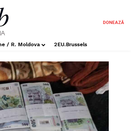
DONEAZĂ
me / R. Moldova
2EU.Brussels