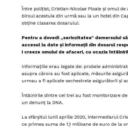
Între poliţist, Cristian-Nicolae Ploaie şi omul d
biroul acestuia din urmă sau la un hotel din Ca
obţine clasarea dosarului.
Pentru a dovedi „seriozitatea” demersului său,
accesul la date şi informaţii din dosarul respe
i creeze omului de afaceri, cu ocazia întâlnir
Informaţiile erau legate de: probele administrate
asupra cărora au fost aplicate, măsurile asigură
urmau a fi aplicate sechestrele asigurătorii şi a
Întâlnirile dintre cei trei au fost monitorizare
un denunţ la DNA.
La sfârşitul lunii aprilie 2020, intermediarul Cri
ce primea suma de 1,1 milioane de euro de la omu