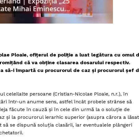
Proiecte editoriale
Rețea
Contact
iect
 HOUSE
NIA
lae Ploaie, ofiţerul de poliţie a luat legătura cu omul 
promiţând că va obţine clasarea dosarului respectiv.
rma să-i împartă cu procurorul de caz şi procurorul şef 
ul celeilalte persoane (Cristian-Nicolae Ploaie, n.r.), în
ări într-un anume sens, astfel încât probele strânse să
deja făcute în cauză şi în cele din urmă la o soluţie de
az şi la procurorul ierarhic superior (asupra cărora a lăsat
t să se dispună soluţia clasării, iar eventualele plângeri
hetatorii.