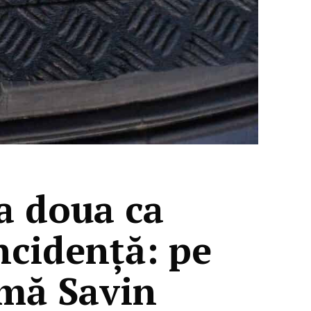
a doua ca
ncidență: pe
amă Savin