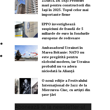
ZIARUL DE IAȘI Profituri
mari pentru constructorii din
Iași în 2025. Topul celor mai
importante firme
EPPO investighează
suspiciuni de fraudă de 5
miliarde de euro în fondurile
europene de redresare
de
Ambasadorul Ucrainei în
Marea Britanie: NATO nu
de
este pregătită pentru
războiul modern, iar Ucraina
probabil nu va adera
niciodată la Alianță
O nouă ediţie a Festivalului
Internaţional de Jazz de la
Miercurea-Ciuc, cu artişti din
şase ţări
Abonează-te la newsletter-ul