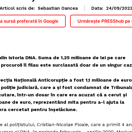
Articol scris de:
Sebastian Oancea
Data:
24/09/202
 sursă preferată în Google
Urmărește PRESShub pe
in istoria DNA. Suma de 1,25 milioane de lei pe care
procuroii îl filau este surclasată doar de un singur caz
cția Națională Anticorupție a fost 1,1 milioane de euro
 poliţie judiciară, care a și fost condamnat de Tribunal
ecutare, într-un dosar în care era acuzat că a cerut şi
ioane de euro, reprezentând mita pentru a-l ajuta la
era cercetat pentru înşelăciune.
al poliţistului, Cristian-Nicolae Ploaie, care a primit 4 an
zare al DNA, în perioada februarie – aprilie 2020, Marius