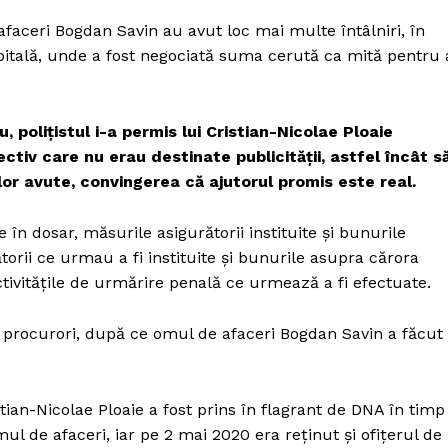
e afaceri Bogdan Savin au avut loc mai multe întâlniri, în
pitală, unde a fost negociată suma cerută ca mită pentru 
 poliţistul i-a permis lui Cristian-Nicolae Ploaie
ctiv care nu erau destinate publicităţii, astfel încât s
ilor avute, convingerea că ajutorul promis este real.
 în dosar, măsurile asigurătorii instituite şi bunurile
torii ce urmau a fi instituite şi bunurile asupra cărora
ctivităţile de urmărire penală ce urmează a fi efectuate.
 de procurori, după ce omul de afaceri Bogdan Savin a făcut
stian-Nicolae Ploaie a fost prins în flagrant de DNA în timp
l de afaceri, iar pe 2 mai 2020 era reţinut şi ofiţerul de