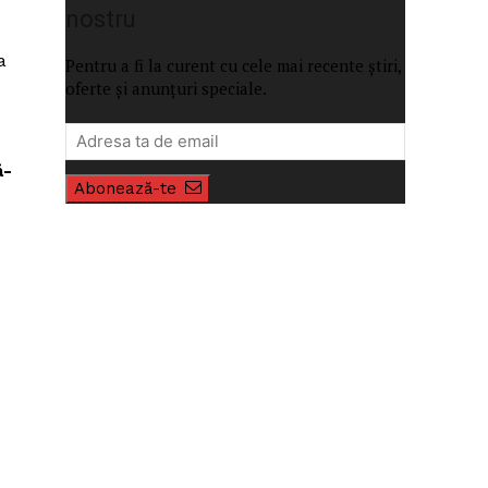
nostru
a
Pentru a fi la curent cu cele mai recente știri,
oferte și anunțuri speciale.
ă-
Abonează-te