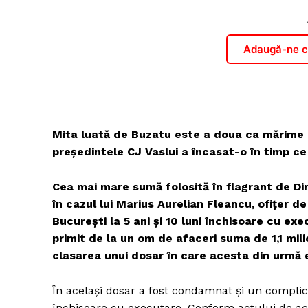
Adaugă-ne ca
Mita luată de Buzatu este a doua ca mărime d
președintele CJ Vaslui a încasat-o în timp ce 
Cea mai mare sumă folosită în flagrant de Dire
în cazul lui Marius Aurelian Fleancu, ofiţer de
Bucureşti la 5 ani şi 10 luni închisoare cu ex
primit de la un om de afaceri suma de 1,1 mil
clasarea unui dosar în care acesta din urmă 
În acelaşi dosar a fost condamnat şi un complice 
închisoare cu executare. Conform actului de acu