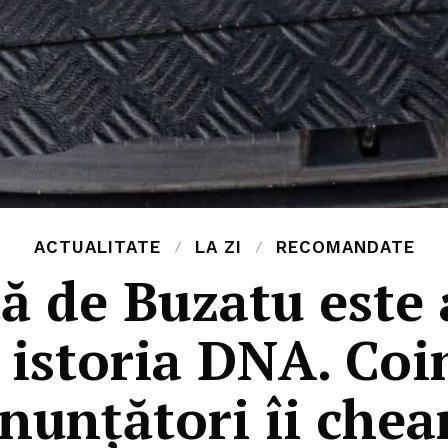
ACTUALITATE
LA ZI
RECOMANDATE
tă de Buzatu este 
istoria DNA. Coi
nunțători îi che