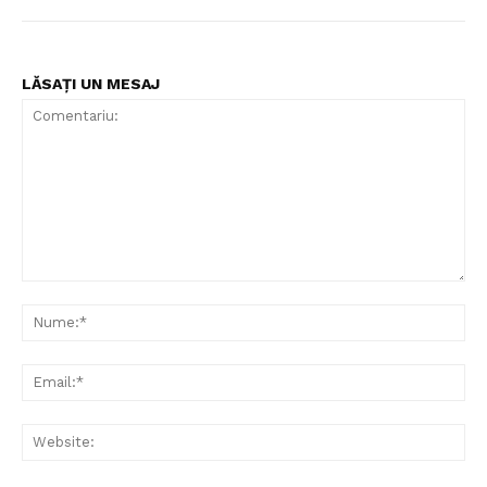
LĂSAȚI UN MESAJ
Comentariu:
Nu
Ema
Web