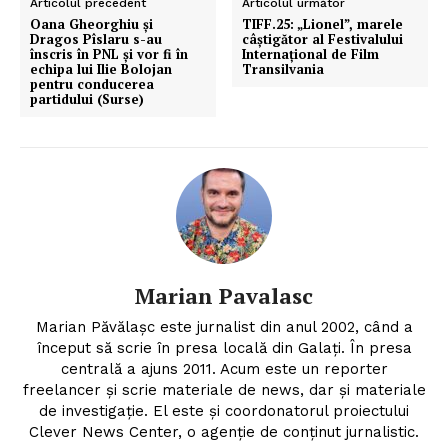
Articolul precedent
Articolul următor
Oana Gheorghiu și
TIFF.25: „Lionel”, marele
Dragos Pîslaru s-au
câștigător al Festivalului
înscris în PNL și vor fi în
Internațional de Film
echipa lui Ilie Bolojan
Transilvania
pentru conducerea
partidului (Surse)
Marian Pavalasc
Marian Păvălașc este jurnalist din anul 2002, când a
început să scrie în presa locală din Galați. În presa
centrală a ajuns 2011. Acum este un reporter
freelancer și scrie materiale de news, dar și materiale
de investigație. El este și coordonatorul proiectului
Clever News Center, o agenție de conținut jurnalistic.