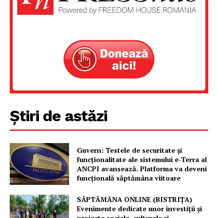
Despre noi / Echipa
Proiecte editoriale
Rețea
Contact
Știri de astăzi
Guvern: Testele de securitate și
funcționalitate ale sistemului e-Terra al
ANCPI avansează. Platforma va deveni
funcțională săptămâna viitoare
SĂPTĂMÂNA ONLINE (BISTRIȚA)
Evenimente dedicate unor investiții și
proiecte sociale, culturale și