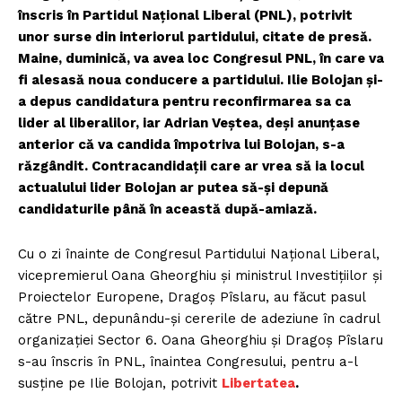
înscris în Partidul Național Liberal (PNL), potrivit
unor surse din interiorul partidului, citate de presă.
Maine, duminică, va avea loc Congresul PNL, în care va
fi alesasă noua conducere a partidului. Ilie Bolojan și-
a depus candidatura pentru reconfirmarea sa ca
lider al liberalilor, iar Adrian Veștea, deși anunțase
anterior că va candida împotriva lui Bolojan, s-a
răzgândit. Contracandidații care ar vrea să ia locul
actualului lider Bolojan ar putea să-și depună
candidaturile până în această după-amiază.
Cu o zi înainte de Congresul Partidului Național Liberal,
vicepremierul Oana Gheorghiu și ministrul Investițiilor și
Proiectelor Europene, Dragoș Pîslaru, au făcut pasul
către PNL, depunându-și cererile de adeziune în cadrul
organizației Sector 6. Oana Gheorghiu și Dragoș Pîslaru
s-au înscris în PNL, înaintea Congresului, pentru a-l
susține pe Ilie Bolojan, potrivit
Libertatea
.