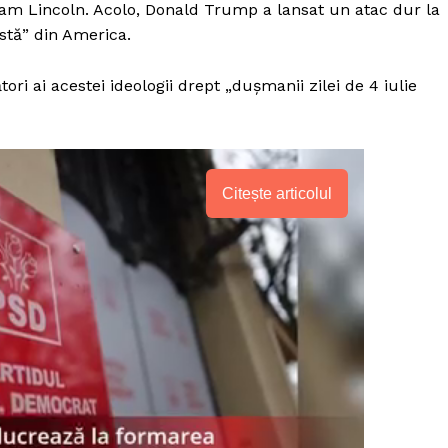
am Lincoln. Acolo, Donald Trump a lansat un atac dur la
tă” din America.
ori ai acestei ideologii drept „dușmanii zilei de 4 iulie
Citește articolul
PRESShub
Despre noi / Echipa