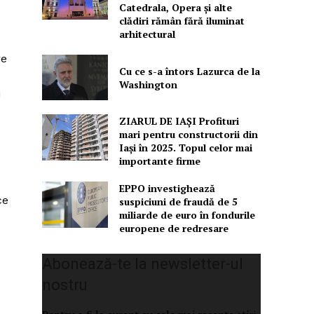
Catedrala, Opera şi alte
clădiri rămân fără iluminat
arhitectural
re
Cu ce s-a întors Lazurca de la
Washington
i
ZIARUL DE IAȘI Profituri
mari pentru constructorii din
Iași în 2025. Topul celor mai
importante firme
EPPO investighează
ce
suspiciuni de fraudă de 5
miliarde de euro în fondurile
europene de redresare
Abonează-te la newsletter-ul
nostru