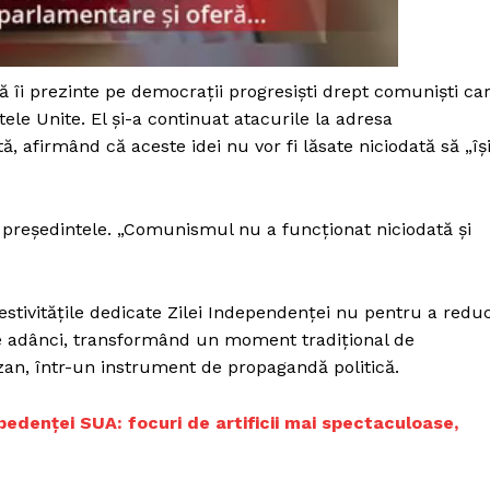
Proiecte editoriale
Rețea
Contact
ă îi prezinte pe democrații progresiști drept comuniști ca
iect
ele Unite. El și-a continuat atacurile la adresa
 HOUSE
 afirmând că aceste idei nu vor fi lăsate niciodată să „îș
NIA
 președintele. „Comunismul nu a funcționat niciodată și
t festivitățile dedicate Zilei Independenței nu pentru a redu
 le adânci, transformând un moment tradițional de
an, într-un instrument de propagandă politică.
pedenței SUA: focuri de artificii mai spectaculoase,