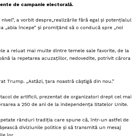
ente de campanie electorală.
el”, a vorbit despre„realizările fără egal și potențialul
ica „abia începe” și promițând să o conducă spre „noi
le a reluat mai multe dintre temele sale favorite, de la
ână la repetarea acuzațiilor, nedovedite, potrivit cărora
rat Trump. „Astăzi, țara noastră câștigă din nou.”
col de artificii, prezentat de organizatori drept cel mai
ersarea a 250 de ani de la independența Statelor Unite.
epetate rânduri tradiția care spune că, într-un astfel de
ească diviziunile politice și să transmită un mesaj
le lor.