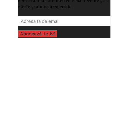
Pentru a fi la curent cu cele mai recente știri,
oferte și anunțuri speciale.
Abonează-te