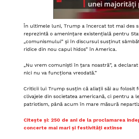
În ultimele luni, Trump a încercat tot mai des s
Un pro
reprezintă o amenințare existențială pentru Stat
FREEDOM
„comunismului” și în discursul susținut sâmbătă,
ROMÂ
ridice din nou capul hidos” în America.
„Nu vrem comuniști în țara noastră”, a declarat
nici nu va funcționa vreodată.”
Criticii lui Trump susțin că aliații săi au folosi
clivajele din societatea americană, ci pentru a
patriotism, până acum în mare măsură nepartiz
Citește și: 250 de ani de la proclamarea inde
concerte mai mari și festivități extinse