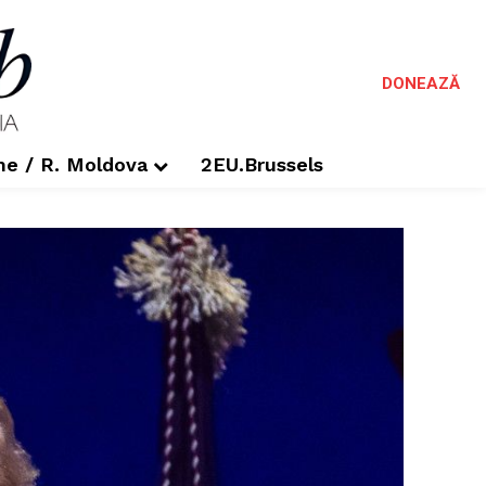
DONEAZĂ
me / R. Moldova
2EU.Brussels