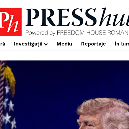
ră
Investigații
Mediu
Reportaje
În lu