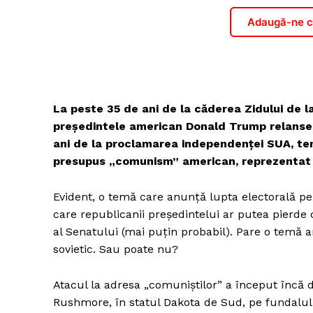
Adaugă-ne ca
La peste 35 de ani de
la
căderea Zidului de l
președintele american Donald Trump rela
n
se
ani de la proclamarea independenței SUA, tem
presupus „comunism” american, reprezentat d
Evident, o temă care anunță lupta electorală pe
care republicanii președintelui ar putea pierde 
al Senatului (mai puțin probabil). Pare o temă an
sovietic. Sau poate nu?
Atacul la adresa „comuniștilor” a început încă 
Rushmore, în statul Dakota de Sud, pe fundalul 