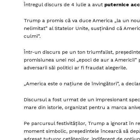
Întregul discurs de 4 iulie a avut
puternice acc
Trump a promis că va duce America „la un nou niv
nelimitat” al Statelor Unite, susținând că Amer
culmi”.
Într-un discurs pe un ton triumfalist, președinte
promisiunea unei noi „epoci de aur a Americii” p
adversarii săi politici ar fi fraudat alegerile.
„America este o națiune de învingători”, a decla
Discursul a fost urmat de un impresionant specta
mare din istorie, organizat pentru a marca aniv
Pe parcursul festivităților, Trump a ignorat în r
moment simbolic, președintele încearcă să depăș
adresat tuturor cetățenilor, indiferent de opțiuni