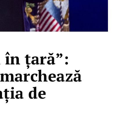
în țară”:
 marchează
ația de