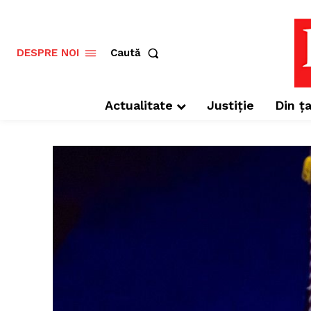
Caută
DESPRE NOI
Actualitate
Justiție
Din ța