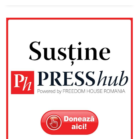
Un proiect
FREEDOM HOUSE ROMÂNIA
PRESShub
Despre noi / Echipa
Proiecte editoriale
Rețea
Contact