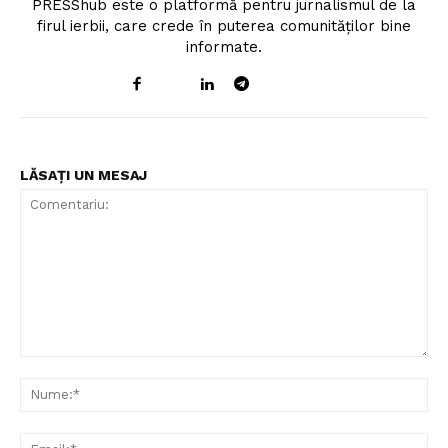
PRESShub este o platformă pentru jurnalismul de la
firul ierbii, care crede în puterea comunităților bine
informate.
LĂSAȚI UN MESAJ
Comentariu:
Nu
Ema