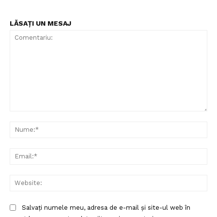
LĂSAȚI UN MESAJ
Comentariu:
Nu
Ema
Web
Salvați numele meu, adresa de e-mail și site-ul web în