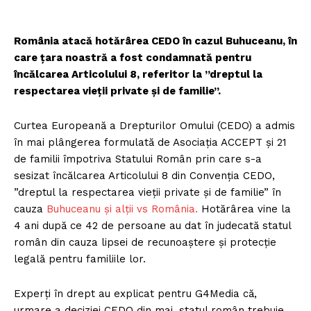
România atacă hotărârea CEDO în cazul Buhuceanu, în
care țara noastră a fost condamnată pentru
încălcarea Articolului 8, referitor la ”dreptul la
respectarea vieţii private şi de familie”.
Curtea Europeană a Drepturilor Omului (CEDO) a admis
în mai plângerea formulată de Asociația ACCEPT și 21
de familii împotriva Statului Român prin care s-a
sesizat încălcarea Articolului 8 din Convenția CEDO,
”dreptul la respectarea vieţii private şi de familie” în
cauza
Buhuceanu și alții vs România.
Hotărârea vine la
4 ani după ce 42 de persoane au dat în judecată statul
român din cauza lipsei de recunoaștere și protecție
legală pentru familiile lor.
Experți în drept au explicat pentru G4Media că,
urmare a deciziei CEDO din mai, statul român trebuie