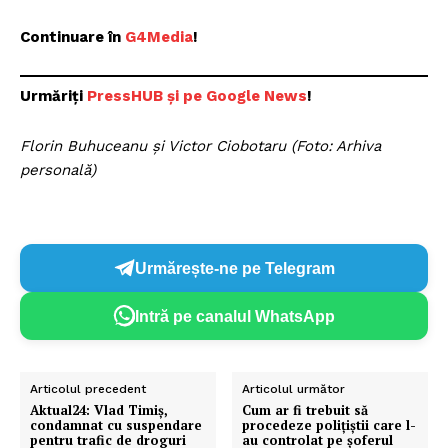
Continuare în
G4Media
!
Urmăriți
P
ressHUB și pe Google News
!
Florin Buhuceanu și Victor Ciobotaru (Foto: Arhiva
personală)
Urmărește-ne pe Telegram
Intră pe canalul WhatsApp
Articolul precedent
Articolul următor
Aktual24: Vlad Timiș,
Cum ar fi trebuit să
condamnat cu suspendare
procedeze polițiștii care l-
pentru trafic de droguri
au controlat pe șoferul