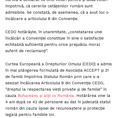
împotrivă, că cererile cetățenilor români sunt
admisibile. Se constată, de asemenea, că a avut loc o
încălcare a articolului 8 din Convenție.
CEDO hotărăște, în unanimitate, „constatarea unei
încălcări a Convenției constituie în sine o satisfacție
echitabilă suficientă pentru orice prejudiciu moral
suferit de reclamanți”.
Curtea Europeană a Drepturilor Omului (CEDO) a admis
în mai plângerea formulată de Asociația ACCEPT și 21
de familii împotriva Statului Român prin care s-a
sesizat încălcarea Articolului 8 din Convenția CEDO,
”dreptul la respectarea vieţii private şi de familie” în
cauza
Buhuceanu și alții vs România.
Hotărârea vine la
4 ani după ce 42 de persoane au dat în judecată statul
român din cauza lipsei de recunoaștere și protecție
legală pentru familiile lor.