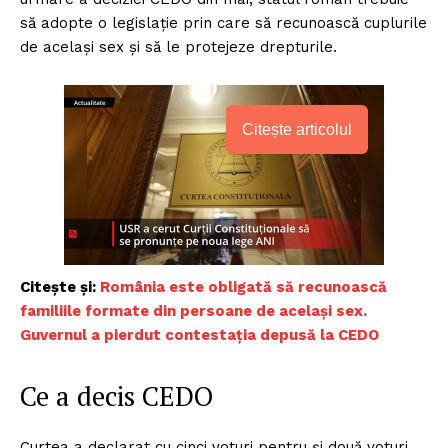
să adopte o legislație prin care să recunoască cuplurile
de același sex și să le protejeze drepturile.
Citește articolul
Citește și:
România este obligată să recunoască
familiile formate din persoane de același sex.
Guvernul a pierdut contestația depusă la CEDO
Ce a decis CEDO
Curtea a declarat cu cinci voturi pentru și două voturi