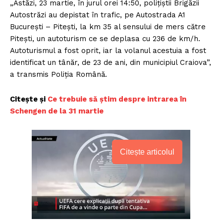
„Astăzi, 23 martie, în jurul orei 14:50, poliţiştii Brigăzii
Autostrăzi au depistat în trafic, pe Autostrada A1
Bucureşti – Piteşti, la km 35 al sensului de mers către
Piteşti, un autoturism ce se deplasa cu 236 de km/h.
Autoturismul a fost oprit, iar la volanul acestuia a fost
identificat un tânăr, de 23 de ani, din municipiul Craiova”,
a transmis Poliţia Română.
Citește și
Ce trebuie să știm despre intrarea în
Schengen de la 31 martie
Citește articolul