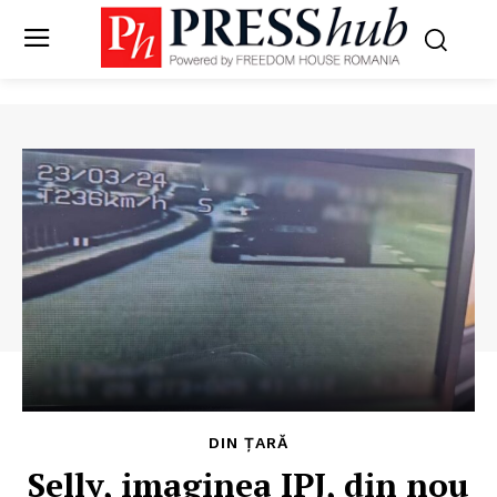
DIN ȚARĂ
Selly, imaginea IPJ, din nou