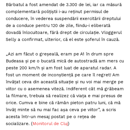
Bărbatul a fost amendat de 3.300 de lei, iar ca măsură
complementară poliţiştii i-au reţinut permisul de
conducere, în vederea suspendării exercitării dreptului
de a conduce pentru 120 de zile, fiindu-i eliberată
dovadă înlocuitoare, fără drept de circulaţie. Vloggerul
Selly a confirmat, ulterior, că el este șoferul în cauză.
„Azi am făcut o greșeală, eram pe A1 în drum spre
Budeasa și pe o bucată mică de autostradă am mers cu
peste 200 km/h și am fost luat de aparatul radar. A
fost un moment de inconștiență pe care îl regret! Am
învățat ceva din această situație și nu voi mai merge pe
viitor cu o asemenea viteză. Indiferent cât mă grăbeam
la filmare, trebuia să realizez că viața e mai presus de
orice. Cumva e bine că rămân pieton patru luni, că mă
învăț minte să nu mai fac așa ceva pe viitor”, a scris
acesta într-un mesaj postat pe o rețea de
socializare. (
Monitorul de Cluj
)