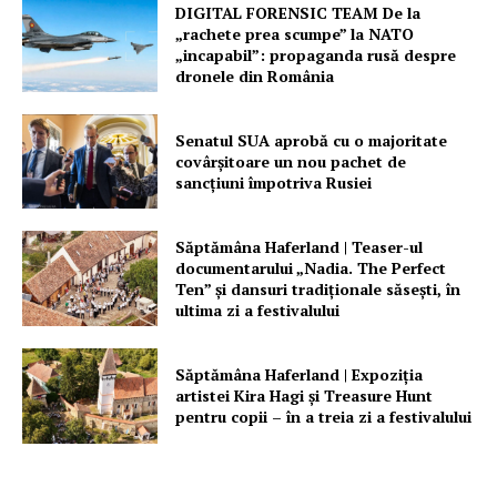
DIGITAL FORENSIC TEAM De la
„rachete prea scumpe” la NATO
Despre noi / Echipa
„incapabil”: propaganda rusă despre
Proiecte editoriale
dronele din România
Rețea
Contact
Senatul SUA aprobă cu o majoritate
covârșitoare un nou pachet de
sancțiuni împotriva Rusiei
Săptămâna Haferland | Teaser-ul
documentarului „Nadia. The Perfect
Ten” şi dansuri tradiţionale săseşti, în
ultima zi a festivalului
Săptămâna Haferland | Expoziţia
artistei Kira Hagi şi Treasure Hunt
pentru copii – în a treia zi a festivalului