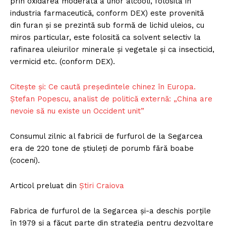
prin oxidarea moderată a unor alcooli, folosită în
industria farmaceutică, conform DEX) este provenită
din furan și se prezintă sub formă de lichid uleios, cu
miros particular, este folosită ca solvent selectiv la
rafinarea uleiurilor minerale și vegetale și ca insecticid,
vermicid etc. (conform DEX).
Citește și: Ce caută președintele chinez în Europa.
Ștefan Popescu, analist de politică externă: „China are
nevoie să nu existe un Occident unit”
Consumul zilnic al fabricii de furfurol de la Segarcea
era de 220 tone de știuleți de porumb fără boabe
(coceni).
Articol preluat din
Știri Craiova
Fabrica de furfurol de la Segarcea și-a deschis porțile
în 1979 și a făcut parte din strategia pentru dezvoltare