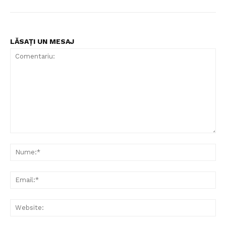
LĂSAȚI UN MESAJ
Comentariu:
Nu
Ema
Web