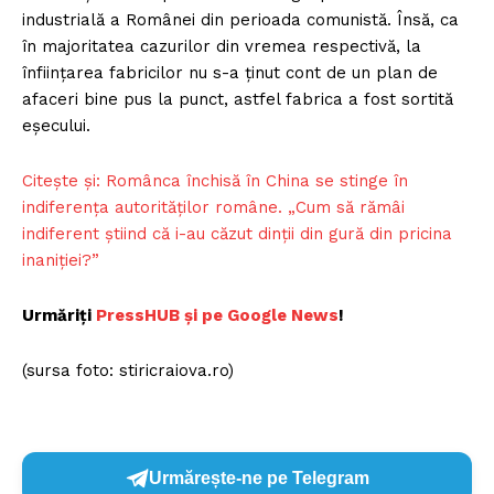
industrială a Românei din perioada comunistă. Însă, ca
în majoritatea cazurilor din vremea respectivă, la
înființarea fabricilor nu s-a ținut cont de un plan de
afaceri bine pus la punct, astfel fabrica a fost sortită
eșecului.
Citește și: Românca închisă în China se stinge în
indiferența autorităților române. „Cum să rămâi
indiferent știind că i-au căzut dinții din gură din pricina
inaniției?”
Urmăriți
P
ressHUB și pe Google News
!
(sursa foto: stiricraiova.ro)
Urmărește-ne pe Telegram