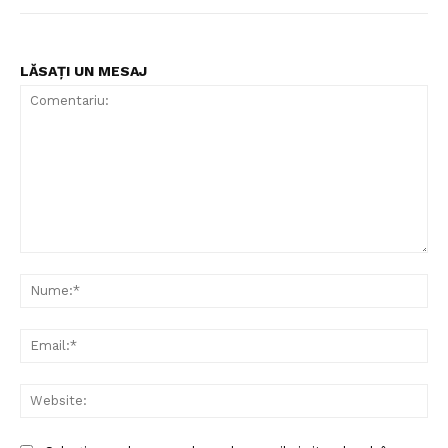
LĂSAȚI UN MESAJ
Comentariu:
Nu
Ema
Web