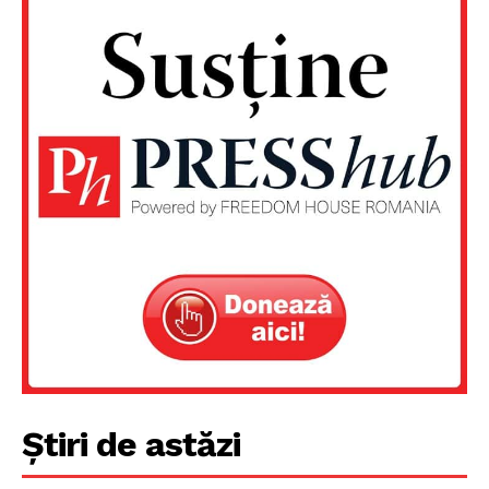
Un proiect
FREEDOM HOUSE ROMÂNIA
PRESShub
Despre noi / Echipa
Proiecte editoriale
Rețea
Contact
Știri de astăzi