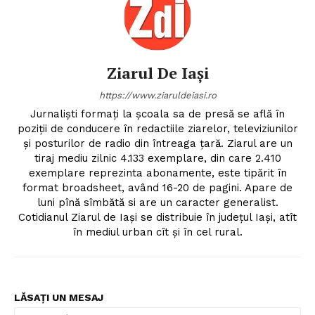
Ziarul De Iași
https://www.ziaruldeiasi.ro
Jurnalişti formaţi la şcoala sa de presă se află în
poziţii de conducere în redactiile ziarelor, televiziunilor
şi posturilor de radio din întreaga ţară. Ziarul are un
tiraj mediu zilnic 4.133 exemplare, din care 2.410
exemplare reprezinta abonamente, este tipărit în
format broadsheet, având 16-20 de pagini. Apare de
luni pînă sîmbătă si are un caracter generalist.
Cotidianul Ziarul de Iaşi se distribuie în judeţul Iaşi, atît
în mediul urban cît şi în cel rural.
LĂSAȚI UN MESAJ