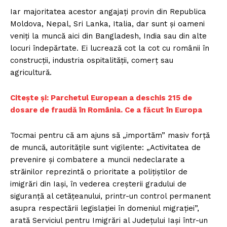
Iar majoritatea acestor angajaţi provin din Republica
Moldova, Nepal, Sri Lanka, Italia, dar sunt şi oameni
veniţi la muncă aici din Bangladesh, India sau din alte
locuri îndepărtate. Ei lucrează cot la cot cu românii în
construcţii, industria ospitalităţii, comerţ sau
agricultură.
Citește și: Parchetul European a deschis 215 de
dosare de fraudă în România. Ce a făcut în Europa
Tocmai pentru că am ajuns să „importăm” masiv forţă
de muncă, autorităţile sunt vigilente: „Activitatea de
prevenire şi combatere a muncii nedeclarate a
străinilor reprezintă o prioritate a poliţiştilor de
imigrări din Iaşi, în vederea creşterii gradului de
siguranţă al cetăţeanului, printr-un control permanent
asupra respectării legislaţiei în domeniul migraţiei”,
arată Serviciul pentru Imigrări al Judeţului Iaşi într-un