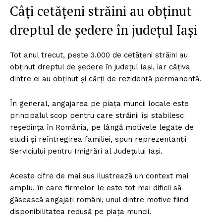
Câţi cetăţeni străini au obţinut
dreptul de şedere în judeţul Iaşi
Tot anul trecut, peste 3.000 de cetăţeni străini au
obţinut dreptul de şedere în judeţul Iaşi, iar câţiva
dintre ei au obţinut şi cărţi de rezidenţă permanentă.
În general, angajarea pe piaţa muncii locale este
principalul scop pentru care străinii îşi stabilesc
reşedinţa în România, pe lângă motivele legate de
studii şi reîntregirea familiei, spun reprezentanţii
Serviciului pentru Imigrări al Judeţului Iaşi.
Aceste cifre de mai sus ilustrează un context mai
amplu, în care firmelor le este tot mai dificil să
găsească angajaţi români, unul dintre motive fiind
disponibilitatea redusă pe piaţa muncii.