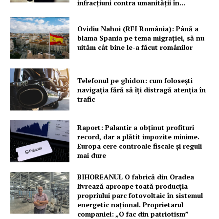
infracțiuni contra umanității în...
Ovidiu Nahoi (RFI România): Până a
blama Spania pe tema migrației, să nu
uităm cât bine le-a făcut românilor
Telefonul pe ghidon: cum folosești
navigația fără să îți distragă atenția în
trafic
Raport: Palantir a obținut profituri
record, dar a plătit impozite minime.
Europa cere controale fiscale și reguli
mai dure
BIHOREANUL O fabrică din Oradea
livrează aproape toată producția
propriului parc fotovoltaic în sistemul
energetic național. Proprietarul
companiei: „O fac din patriotism”