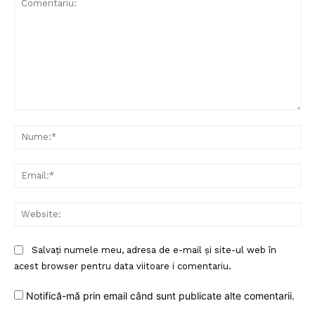
Comentariu:
Nu
Ema
Web
Un proiect
Salvați numele meu, adresa de e-mail și site-ul web în
FREEDOM HOUSE ROMÂNIA
acest browser pentru data viitoare i comentariu.
Notifică-mă prin email când sunt publicate alte comentarii.