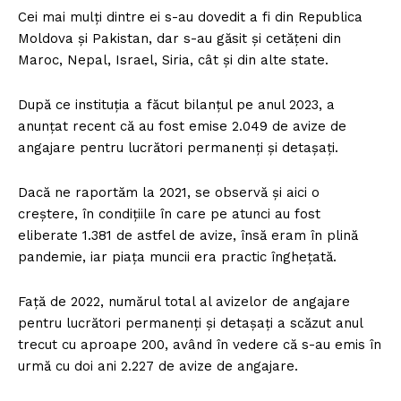
Cei mai mulţi dintre ei s-au dovedit a fi din Republica
Moldova şi Pakistan, dar s-au găsit şi cetăţeni din
Maroc, Nepal, Israel, Siria, cât şi din alte state.
După ce instituţia a făcut bilanţul pe anul 2023, a
anunţat recent că au fost emise 2.049 de avize de
angajare pentru lucrători permanenţi şi detaşaţi.
Dacă ne raportăm la 2021, se observă şi aici o
creştere, în condiţiile în care pe atunci au fost
eliberate 1.381 de astfel de avize, însă eram în plină
pandemie, iar piaţa muncii era practic îngheţată.
Faţă de 2022, numărul total al avizelor de angajare
pentru lucrători permanenţi şi detaşaţi a scăzut anul
trecut cu aproape 200, având în vedere că s-au emis în
urmă cu doi ani 2.227 de avize de angajare.