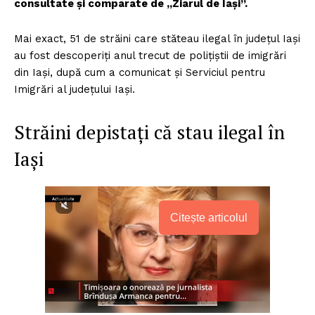
consultate şi comparate de „Ziarul de Iaşi”.
Mai exact, 51 de străini care stăteau ilegal în judeţul Iaşi
au fost descoperiţi anul trecut de poliţiştii de imigrări
din Iaşi, după cum a comunicat şi Serviciul pentru
Imigrări al judeţului Iaşi.
Străini depistaţi că stau ilegal în
Iaşi
Citește articolul