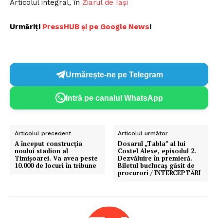
Articolul integral, în
Ziarul de Iaşi
Urmăriți
P
ressHUB și pe Google News
!
Urmărește-ne pe Telegram
Intră pe canalul WhatsApp
Articolul precedent
Articolul următor
A început construcţia
Dosarul „Tabla” al lui
noului stadion al
Costel Alexe, episodul 2.
Timişoarei. Va avea peste
Dezvăluire în premieră.
10.000 de locuri în tribune
Biletul buclucaș găsit de
procurori / INTERCEPTĂRI