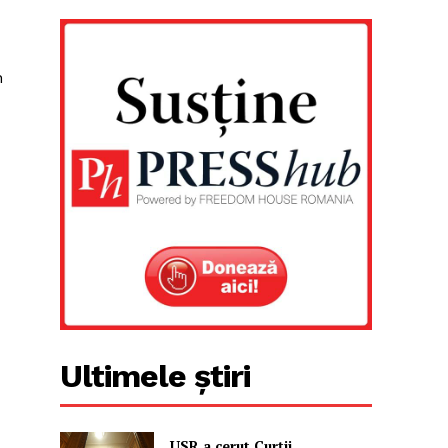
n
Ultimele știri
USR a cerut Curții