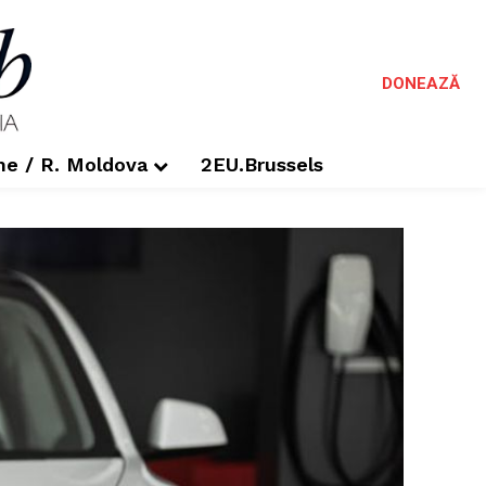
DONEAZĂ
me / R. Moldova
2EU.Brussels