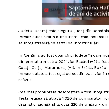
Un pro
FREEDOM
Județul Neamț este singurul județ din România 
ROMÂ
înmatriculat niciun autoturism Tesla, nou sau uz
se înregistraseră 10 astfel de înmatriculări.
În România au fost doar cinci județe în care num
din primul trimestru 2024, iar Bacăul (+2) a fost
Galați, Gorj și Maramureș (+1). În Brăila, Buză
înmatriculate a fost egal cu cel din 2024, iar în
scăzut.
Cea mai pronunțată descreștere a fost înregist
Tesla reușea să atragă 1.020 de cumpărători ro
dramatic, ajungând la doar 220 de unități – un