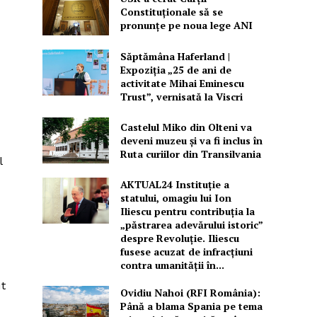
Constituționale să se
pronunțe pe noua lege ANI
Săptămâna Haferland |
Expoziţia „25 de ani de
activitate Mihai Eminescu
Trust”, vernisată la Viscri
Castelul Miko din Olteni va
deveni muzeu şi va fi inclus în
Ruta curiilor din Transilvania
l
AKTUAL24 Instituție a
statului, omagiu lui Ion
Iliescu pentru contribuția la
„păstrarea adevărului istoric”
despre Revoluție. Iliescu
fusese acuzat de infracțiuni
contra umanității în...
t
Ovidiu Nahoi (RFI România):
Până a blama Spania pe tema