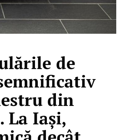
ulările de
semnificativ
estru din
 La Iași,
mică decât