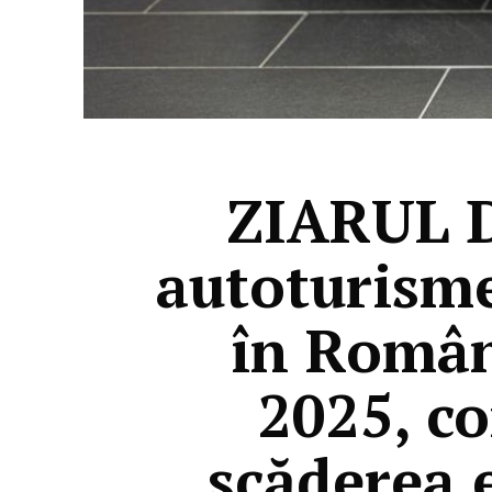
ZIARUL DE
autoturisme
în Român
2025, co
scăderea 