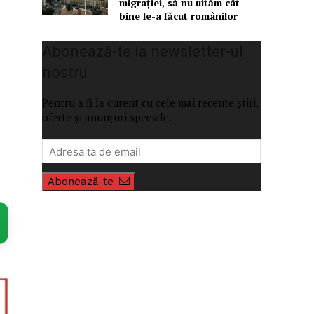
migrației, să nu uităm cât
bine le-a făcut românilor
Abonează-te la newsletter-ul
nostru
Pentru a fi la curent cu cele mai recente știri,
oferte și anunțuri speciale.
Abonează-te