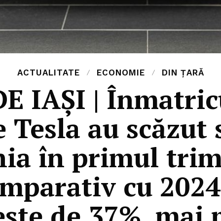
ACTUALITATE
ECONOMIE
DIN ȚARĂ
 IAȘI | Înmatric
 Tesla au scăzut 
ia în primul trim
mparativ cu 2024.
este de 37%, mai 