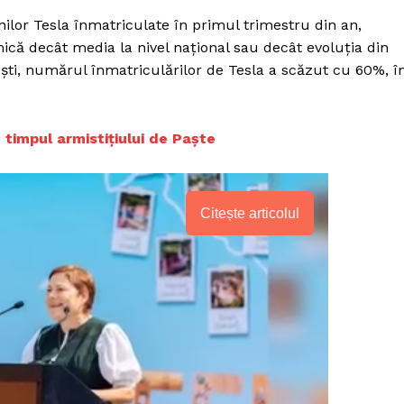
ilor Tesla înmatriculate în primul trimestru din an,
că decât media la nivel național sau decât evoluția din
ti, numărul înmatriculărilor de Tesla a scăzut cu 60%, î
 timpul armistițiului de Paște
Citește articolul
PRESShub
Despre noi / Echipa