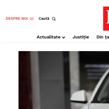
Caută
DESPRE NOI
Actualitate
Justiție
Din ța