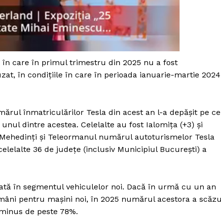
Proiecte editoriale
Rețea
Contact
iect
 HOUSE
în care în primul trimestru din 2025 nu a fost
NIA
at, în condițiile în care în perioada ianuarie-martie 2024
ărul înmatriculărilor Tesla din acest an l-a depășit pe ce
 unul dintre acestea. Celelalte au fost Ialomița (+3) și
u, Mehedinți și Teleormanul numărul autoturismelor Tesla
 celelalte 36 de județe (inclusiv Municipiul București) a
rată în segmentul vehiculelor noi. Dacă în urmă cu un an
mâni pentru mașini noi, în 2025 numărul acestora a scăzu
 minus de peste 78%.