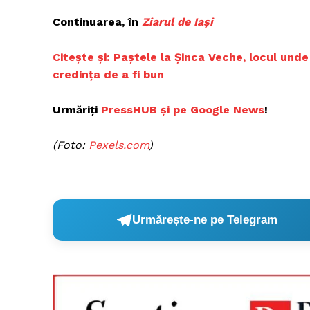
Continuarea, în
Ziarul de Iași
Citește și:
Paștele la Șinca Veche, locul unde 
credința de a fi bun
Urmăriți
PressHUB și pe Google News
!
(Foto:
Pexels.com
)
Urmărește-ne pe Telegram