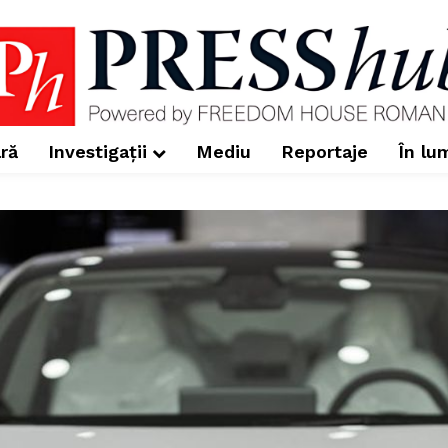
ră
Investigații
Mediu
Reportaje
În lu