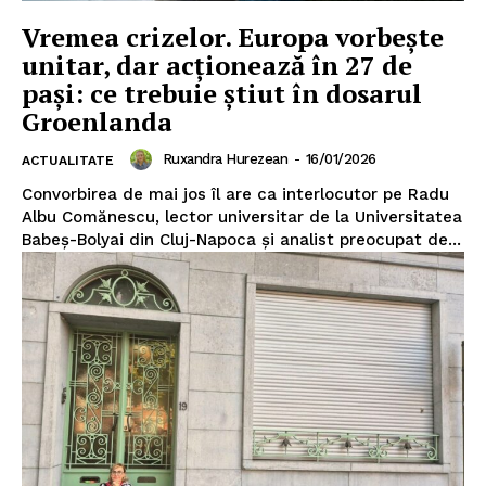
Vremea crizelor. Europa vorbește
unitar, dar acționează în 27 de
Un proiect
pași: ce trebuie știut în dosarul
FREEDOM HOUSE ROMÂNIA
Groenlanda
Ruxandra Hurezean
-
16/01/2026
ACTUALITATE
Convorbirea de mai jos îl are ca interlocutor pe Radu
Albu Comănescu, lector universitar de la Universitatea
PRESShub
Babeș-Bolyai din Cluj-Napoca și analist preocupat de...
Despre noi / Echipa
Proiecte editoriale
Rețea
Contact