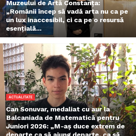
Muzeului de Artă Constanţa:
„Românii încep să vadă arta nu ca pe
un lux inaccesibil, ci ca pe o resursă
esențială...
ACTUALITATE
Can Sonuvar, medaliat cu aur la
Balcaniada de Matematică pentru
Juniori 2026: „M-aș duce extrem de
departe ca să ajung departe, ca să