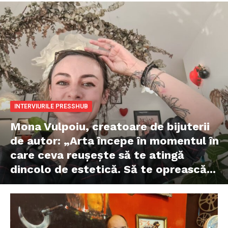
INTERVIURILE PRESSHUB
Mona Vulpoiu, creatoare de bijuterii
de autor: „Arta începe în momentul în
care ceva reușește să te atingă
dincolo de estetică. Să te oprească...