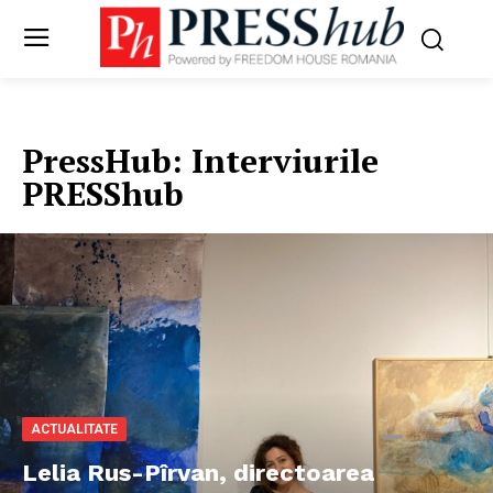
PressHub:
Interviurile
PRESShub
ACTUALITATE
Lelia Rus-Pîrvan, directoarea