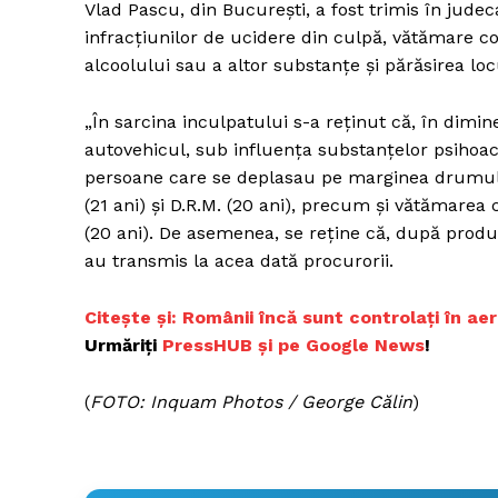
Vlad Pascu, din Bucureşti, a fost trimis în judec
infracţiunilor de ucidere din culpă, vătămare c
alcoolului sau a altor substanţe şi părăsirea loc
„În sarcina inculpatului s-a reţinut că, în dimi
autovehicul, sub influenţa substanţelor psihoacti
persoane care se deplasau pe marginea drumului
(21 ani) şi D.R.M. (20 ani), precum şi vătămarea cor
(20 ani). De asemenea, se reţine că, după produc
au transmis la acea dată procurorii.
C
itește și: Românii încă sunt controlați în ae
Urmăriți
P
ressHUB și pe Google News
!
(
FOTO: Inquam Photos / George Călin
)