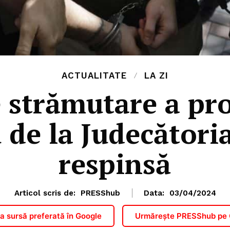
ACTUALITATE
LA ZI
 strămutare a pro
 de la Judecători
respinsă
Articol scris de:
PRESShub
Data:
03/04/2024
 sursă preferată în Google
Urmărește PRESShub pe