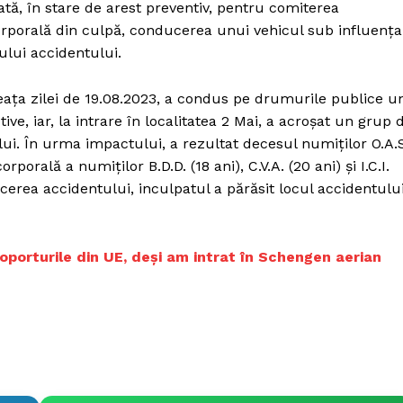
ată, în stare de arest preventiv, pentru comiterea
orporală din culpă, conducerea unui vehicul sub influenţa
ului accidentului.
neaţa zilei de 19.08.2023, a condus pe drumurile publice u
ve, iar, la intrare în localitatea 2 Mai, a acroşat un grup 
. În urma impactului, a rezultat decesul numiţilor O.A.S
porală a numiţilor B.D.D. (18 ani), C.V.A. (20 ani) şi I.C.I.
erea accidentului, inculpatul a părăsit locul accidentului
roporturile din UE, deși am intrat în Schengen aerian