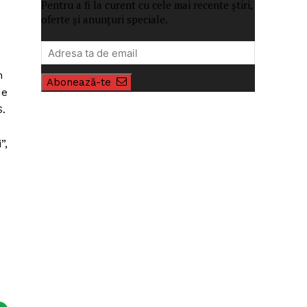
Pentru a fi la curent cu cele mai recente știri,
oferte și anunțuri speciale.
n
Abonează-te
de
.
”,