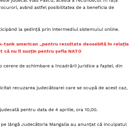
 este judecat Vlad Pascu, acesta a recunoscut în faţa
Proiecte editoriale
ocurori, având astfel posibilitatea de a beneficia de
Rețea
Contact
iect
ticipând la şedinţă prin intermediul sistemului online.
 HOUSE
NIA
nk-tank american „pentru rezultate deosebită în relația
t că nu îl susțin pentru șefia NATO
 o cerere de schimbare a încadrării juridice a faptei, din
olicitat recuzarea judecătoarei care se ocupă de acest caz,
udecată pentru data de 4 aprilie, ora 10,00.
e pe lângă Judecătoria Mangalia au anunţat că inculpatul