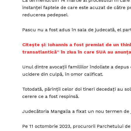
La termenul din 14 martie al procesului în care
instanţei faptele de care este acuzat de către pr
reducerea pedepsei.
Un pro
Pascu nu a fost adus în sala de judecată, el par
FREEDOM
ROMÂ
C
itește și: Iohannis a fost premiat de un thi
transatlantică” în ziua în care SUA au anunța
Unul dintre avocaţii familiilor îndoliate a depus
ucidere din culpă, în omor calificat.
Totodată, părinţii celor doi tineri decedaţi au s
cerere ce a fost respinsă.
Judecătoria Mangalia a fixat un nou termen de j
Pe 11 octombrie 2023, procurorii Parchetului d