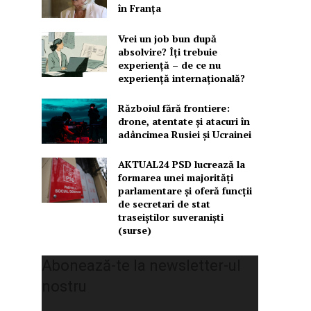
în Franța
Vrei un job bun după
absolvire? Îți trebuie
experiență – de ce nu
experiență internațională?
Războiul fără frontiere:
drone, atentate și atacuri în
adâncimea Rusiei și Ucrainei
AKTUAL24 PSD lucrează la
formarea unei majorităţi
parlamentare și oferă funcții
de secretari de stat
traseiștilor suveraniști
(surse)
Abonează-te la newsletter-ul
nostru