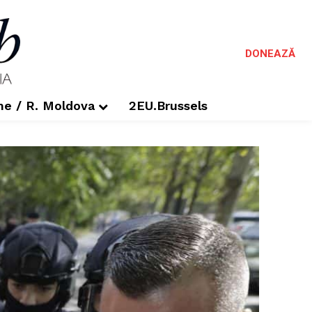
DONEAZĂ
me / R. Moldova
2EU.Brussels