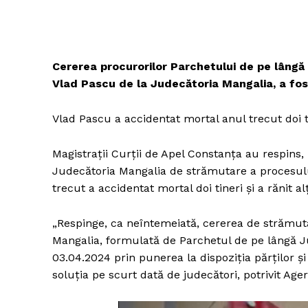
Cererea procurorilor Parchetului de pe lângă
Vlad Pascu de la Judecătoria Mangalia, a fos
Vlad Pascu a accidentat mortal anul trecut doi tine
Magistraţii Curţii de Apel Constanţa au respins,
Judecătoria Mangalia de strămutare a procesului
trecut a accidentat mortal doi tineri şi a rănit alţ
„Respinge, ca neîntemeiată, cererea de strămut
Mangalia, formulată de Parchetul de pe lângă Ju
03.04.2024 prin punerea la dispoziţia părţilor şi 
soluţia pe scurt dată de judecători, potrivit Age