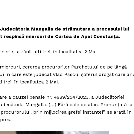
 Judecătoria Mangalia de strămutare a procesului lui
t respinsă miercuri de Curtea de Apel Constanța.
ri şi a rănit alţi trei, în localitatea 2 Mai.
 miercuri, cererea procurorilor Parchetului de pe lângă
 în care este judecat Vlad Pascu, şoferul drogat care an
i trei, în localitatea 2 Mai.
are a cauzei penale nr. 4989/254/2023, a Judecătoriei
decătoria Mangalia. (…) Fără cale de atac. Pronunţată la
procurorului, prin mijlocirea grefei instanţei”, se arată în
rpres.