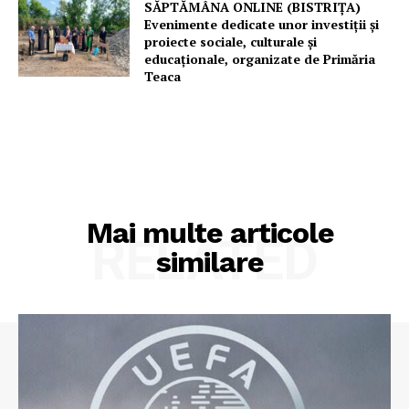
SĂPTĂMÂNA ONLINE (BISTRIȚA)
Evenimente dedicate unor investiții și
proiecte sociale, culturale și
educaționale, organizate de Primăria
Teaca
Mai multe articole
RELATED
similare