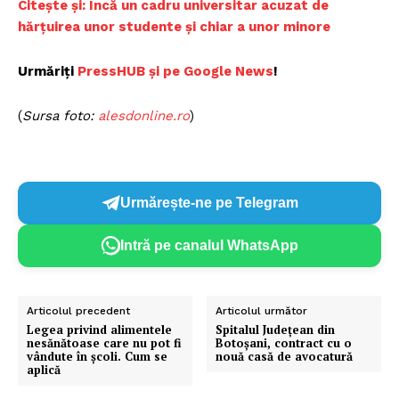
C
itește și: Încă un cadru universitar acuzat de
hărțuirea unor studente și chiar a unor minore
Urmăriți
PressHUB și pe Google News
!
(
Sursa foto:
a
lesdonline.ro
)
Urmărește-ne pe Telegram
Intră pe canalul WhatsApp
Articolul precedent
Articolul următor
Legea privind alimentele
Spitalul Judeţean din
nesănătoase care nu pot fi
Botoșani, contract cu o
vândute în școli. Cum se
nouă casă de avocatură
aplică