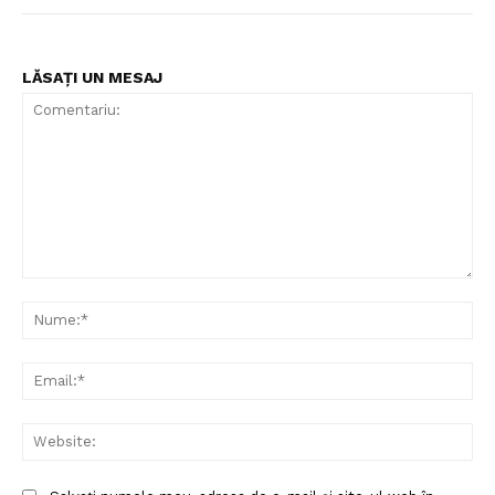
LĂSAȚI UN MESAJ
Comentariu:
Nu
Ema
Web