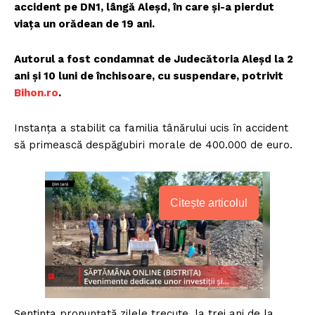
accident pe DN1, lângă Aleșd, în care și-a pierdut
viața un orădean de 19 ani.
Autorul a fost condamnat de Judecătoria Aleșd la 2
ani și 10 luni de închisoare, cu suspendare, potrivit
Bih
on.ro
.
Instanța a stabilit ca familia tânărului ucis în accident
să primească despăgubiri morale de 400.000 de euro.
Citește articolul
Sentința pronunțată zilele trecute, la trei ani de la