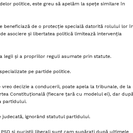
elor politice, este greu să apelăm la spețe similare în
e beneficiază de o protecție specială datorită rolului lor î
e asociere și libertatea politică limitează intervenția
legii și a propriilor reguli asumate prin statute.
pecializate pe partide politice.
eo decizie a conducerii, poate apela la tribunale, de la
rtea Constituțională (fiecare țară cu modelul ei), dar dup
 partidului.
e judecată, ignorând statutul partidului.
PSD și puciștii liberali sunt cam supărați după ultimele