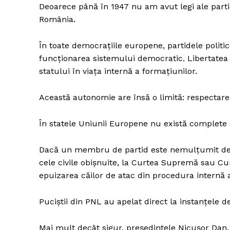
Deoarece până în 1947 nu am avut legi ale partid
România.
În toate democrațiile europene, partidele politic
funcționarea sistemului democratic. Libertatea d
statului în viața internă a formațiunilor.
Această autonomie are însă o limită: respectarea 
În statele Uniunii Europene nu există complete s
Dacă un membru de partid este nemulțumit de vr
cele civile obișnuite, la Curtea Supremă sau Cu
epuizarea căilor de atac din procedura internă a
Puciștii din PNL au apelat direct la instanțele d
Mai mult decât sigur, președintele Nicușor Dan, 