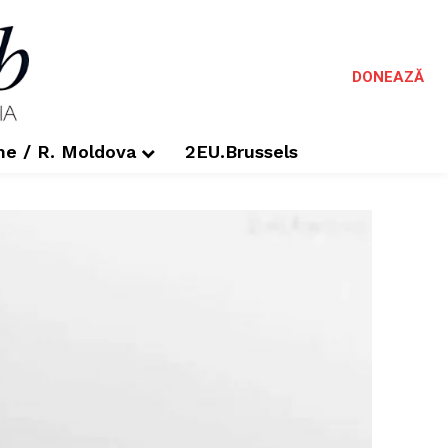
DONEAZĂ
me / R. Moldova
2EU.Brussels