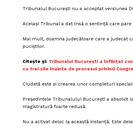
Tribunalul București nu a acceptat versiunea D
Același Tribunal a dat însă o sentință care pare 
Un pro
FREEDOM
Mai mult, doamna judecătoare care a judecat cau
ROMÂ
puciștilor.
Citește și:
Tribunalul București a înființat co
cu trei zile înainte de procesul privind Congr
Ciudată este și crearea unor completuri speciali
Președintele Tribunalului București a absolvit l
magistratură foarte redusă.
Nu a activat deloc la această instanță. Este deleg