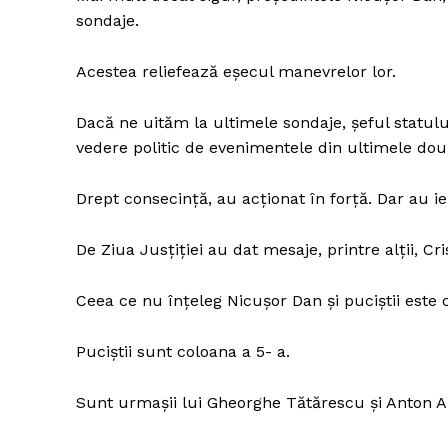
sondaje.
Acestea reliefează eșecul manevrelor lor.
Dacă ne uităm la ultimele sondaje, șeful statulu
vedere politic de evenimentele din ultimele dou
Drept consecință, au acționat în forță. Dar au ieș
De Ziua Jusțiției au dat mesaje, printre alții, Cri
Ceea ce nu înțeleg Nicușor Dan și puciștii este 
Puciștii sunt coloana a 5- a.
Sunt urmașii lui Gheorghe Tătărescu și Anton A