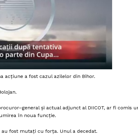
a acțiune a fost cazul azilelor din Bihor.
Bolojan.
rocuror–general și actual adjunct al DIICOT, ar fi comis u
PRESShub
umirea în noua funcție.
 au fost mutați cu forța. Unul a decedat.
Despre noi / Echipa