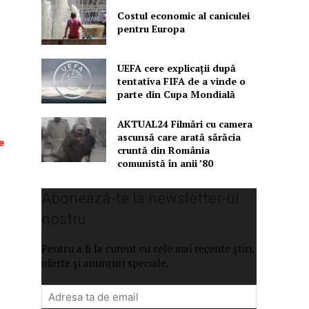
Costul economic al caniculei
pentru Europa
UEFA cere explicații după
tentativa FIFA de a vinde o
parte din Cupa Mondială
AKTUAL24 Filmări cu camera
ascunsă care arată sărăcia
e
cruntă din România
comunistă în anii ’80
Abonează-te la newsletter-ul
nostru
Pentru a fi la curent cu cele mai recente știri,
oferte și anunțuri speciale.