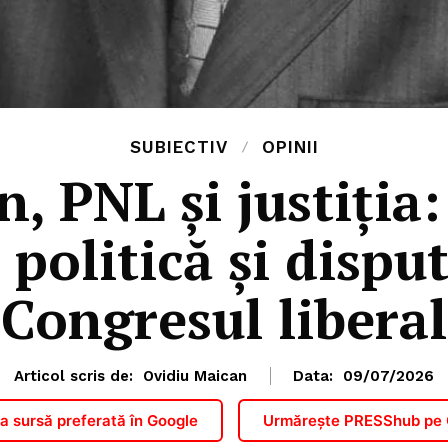
SUBIECTIV
OPINII
, PNL și justiția:
 politică și dispu
Congresul liberal
Articol scris de:
Ovidiu Maican
Data:
09/07/2026
 sursă preferată în Google
Urmărește PRESShub pe