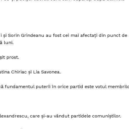
i și Sorin Grindeanu au fost cei mai afectați din punct de
ă luni.
it prost.
stina Chiriac și Lia Savonea.
că fundamentul puterii în orice partid este votul membril
lexandrescu, care și-au vândut partidele comuniștilor.