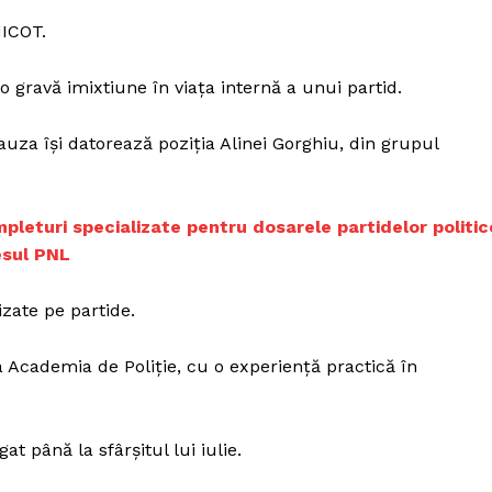
Proiecte editoriale
IICOT.
Rețea
Contact
o gravă imixtiune în viața internă a unui partid.
iect
 HOUSE
za își datorează poziția Alinei Gorghiu, din grupul
NIA
mpleturi specializate pentru dosarele partidelor politic
esul PNL
zate pe partide.
a Academia de Poliție, cu o experiență practică în
at până la sfârșitul lui iulie.