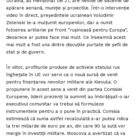
Ucraina, au menționat cei 27, are nevoie de sisteme de
apărare aeriană, muniție și proiectile. Într-o intervenție
video în direct, președintele ucrainean Volodimir
Zelenski le-a mulțumit europenilor, dar a numit
folosirea artileriei pe front ”rușinoasă pentru Europa”,
deoarece ar putea face mai mult. Ce înseamnă acest
mai mult a fost una dintre discuțiile purtate de șefii de
stat și de guvern.
În viitor, profiturile produse de activele statului rus
înghețate în UE vor servi ca o nouă sursă de venit
pentru finanțarea nevoilor militare ale Kievului. O
propunere în acest sens a venit din partea Comisiei
Europene, liderii prezenți la summit au îmbrățișat-o iar
executivul comunitar va trebui să formuleze
instrumentele pentru a o pune în practică. Comisia
estimează că suma astfel recalculată s-ar putea ridica
la trei miliarde de euro pe an, din care 90 la sută vor
merge în investiții militare. Moscova a avertizat că va