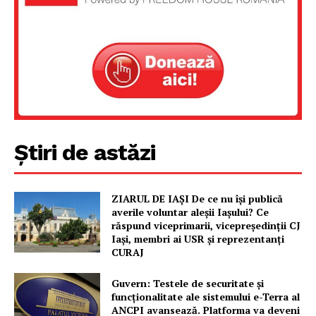
PRESShub
Despre noi / Echipa
Proiecte editoriale
Rețea
Contact
Știri de astăzi
ZIARUL DE IAȘI De ce nu își publică
averile voluntar aleșii Iașului? Ce
răspund viceprimarii, vicepreședinții CJ
Iași, membri ai USR și reprezentanți
CURAJ
Guvern: Testele de securitate și
funcționalitate ale sistemului e-Terra al
ANCPI avansează. Platforma va deveni