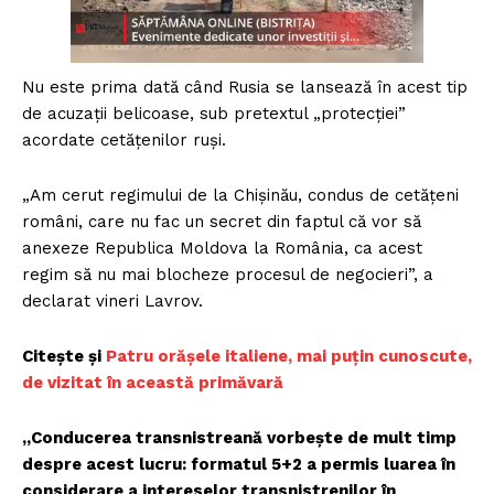
Nu este prima dată când Rusia se lansează în acest tip
de acuzații belicoase, sub pretextul „protecției”
acordate cetățenilor ruși.
„Am cerut regimului de la Chişinău, condus de cetăţeni
români, care nu fac un secret din faptul că vor să
anexeze Republica Moldova la România, ca acest
regim să nu mai blocheze procesul de negocieri”, a
declarat vineri Lavrov.
Citește și
Patru orășele italiene, mai puțin cunoscute,
de vizitat în această primăvară
„Conducerea transnistreană vorbeşte de mult timp
despre acest lucru: formatul 5+2 a permis luarea în
considerare a intereselor transnistrenilor în