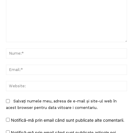
Comentariu:
Nu
Ema
Web
Salvați numele meu, adresa de e-mail și site-ul web în
acest browser pentru data viitoare i comentariu.
Notifică-mă prin email când sunt publicate alte comentarii.
Notifică-mă prin email când sunt publicate articole noi.