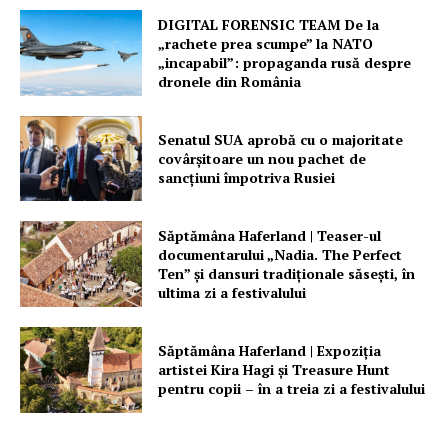
DIGITAL FORENSIC TEAM De la
„rachete prea scumpe” la NATO
„incapabil”: propaganda rusă despre
dronele din România
Senatul SUA aprobă cu o majoritate
covârșitoare un nou pachet de
sancțiuni împotriva Rusiei
Săptămâna Haferland | Teaser-ul
documentarului „Nadia. The Perfect
Ten” şi dansuri tradiţionale săseşti, în
ultima zi a festivalului
Săptămâna Haferland | Expoziţia
artistei Kira Hagi şi Treasure Hunt
pentru copii – în a treia zi a festivalului