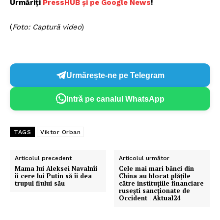
Urmăriți
P
ressHUB și pe Google News
!
(
Foto: Captură video
)
Urmărește-ne pe Telegram
Intră pe canalul WhatsApp
TAGS
Viktor Orban
Articolul precedent
Articolul următor
Mama lui Aleksei Navalnîi
Cele mai mari bănci din
îi cere lui Putin să îi dea
China au blocat plățile
trupul fiului său
către instituțiile financiare
rusești sancționate de
Occident | Aktual24