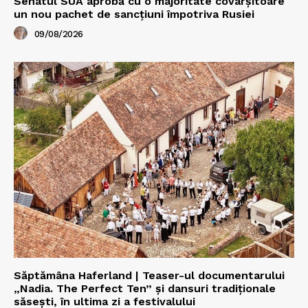
Senatul SUA aprobă cu o majoritate covârșitoare
un nou pachet de sancțiuni împotriva Rusiei
09/08/2026
Săptămâna Haferland | Teaser-ul documentarului
„Nadia. The Perfect Ten” şi dansuri tradiţionale
săseşti, în ultima zi a festivalului