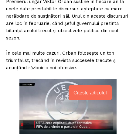
Premierul ungar Viktor Orban susţine în fiecare an la
unele date prestabilite discursuri aşteptate cu mare
nerăbdare de susţinătorii săi. Unul din aceste discursuri
are loc în februarie, când şeful guvernului prezintă
bilanţul anului trecut şi obiectivele politice din noul
sezon.
În cele mai multe cazuri, Orban foloseşte un ton
triumfalist, trecând în revistă succesele trecute şi
anunţând războinic noi ofensive.
Citește articolul