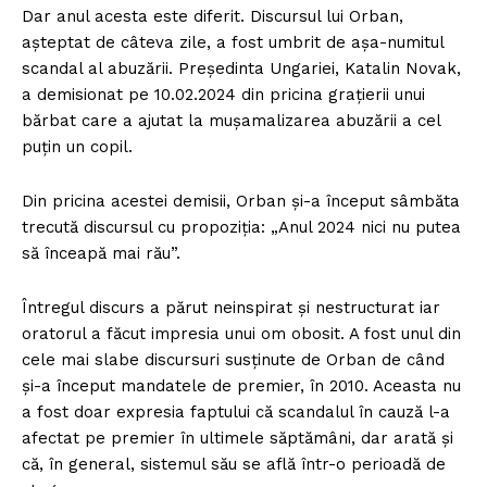
Dar anul acesta este diferit. Discursul lui Orban,
aşteptat de câteva zile, a fost umbrit de aşa-numitul
scandal al abuzării. Preşedinta Ungariei, Katalin Novak,
a demisionat pe 10.02.2024 din pricina graţierii unui
bărbat care a ajutat la muşamalizarea abuzării a cel
puţin un copil.
Din pricina acestei demisii, Orban şi-a început sâmbăta
trecută discursul cu propoziţia: „Anul 2024 nici nu putea
să înceapă mai rău”.
Întregul discurs a părut neinspirat şi nestructurat iar
oratorul a făcut impresia unui om obosit. A fost unul din
cele mai slabe discursuri susţinute de Orban de când
şi-a început mandatele de premier, în 2010. Aceasta nu
a fost doar expresia faptului că scandalul în cauză l-a
afectat pe premier în ultimele săptămâni, dar arată şi
că, în general, sistemul său se află într-o perioadă de