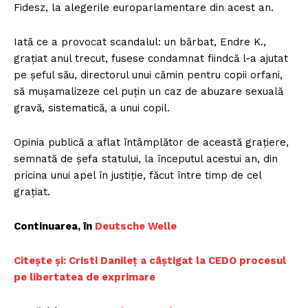
Fidesz, la alegerile europarlamentare din acest an.
Iată ce a provocat scandalul: un bărbat, Endre K.,
graţiat anul trecut, fusese condamnat fiindcă l-a ajutat
pe şeful său, directorul unui cămin pentru copii orfani,
să muşamalizeze cel puţin un caz de abuzare sexuală
gravă, sistematică, a unui copil.
Opinia publică a aflat întâmplător de această graţiere,
semnată de şefa statului, la începutul acestui an, din
pricina unui apel în justiţie, făcut între timp de cel
graţiat.
Continuarea, în
D
eutsche Welle
C
itește și: Cristi Danileț a câștigat la CEDO procesul
pe libertatea de exprimare